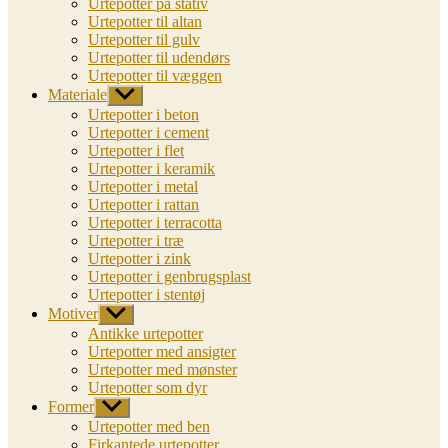
Urtepotter på stativ
Urtepotter til altan
Urtepotter til gulv
Urtepotter til udendørs
Urtepotter til væggen
Materiale
Vis
undermenu
Urtepotter i beton
Urtepotter i cement
Urtepotter i flet
Urtepotter i keramik
Urtepotter i metal
Urtepotter i rattan
Urtepotter i terracotta
Urtepotter i træ
Urtepotter i zink
Urtepotter i genbrugsplast
Urtepotter i stentøj
Motiver
Vis
undermenu
Antikke urtepotter
Urtepotter med ansigter
Urtepotter med mønster
Urtepotter som dyr
Former
Vis
undermenu
Urtepotter med ben
Firkantede urtepotter