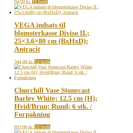
94,00
kr.
Til butik
VEGA indsats til
blomsterkasse Diviso II.;
25×3.6×80 cm (BxHxD);
Antracit
344,00
kr.
Til butik
Churchill Vase Stonecast
Barley White; 12.5 cm (H);
Hvid/Brun; Rund; 6 stk. /
Forpakning
893,00
kr.
Til butik