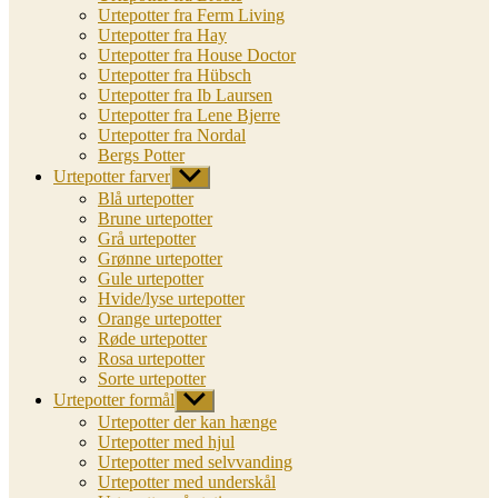
Urtepotter fra Ferm Living
Urtepotter fra Hay
Urtepotter fra House Doctor
Urtepotter fra Hübsch
Urtepotter fra Ib Laursen
Urtepotter fra Lene Bjerre
Urtepotter fra Nordal
Bergs Potter
Urtepotter farver
Vis
undermenu
Blå urtepotter
Brune urtepotter
Grå urtepotter
Grønne urtepotter
Gule urtepotter
Hvide/lyse urtepotter
Orange urtepotter
Røde urtepotter
Rosa urtepotter
Sorte urtepotter
Urtepotter formål
Vis
undermenu
Urtepotter der kan hænge
Urtepotter med hjul
Urtepotter med selvvanding
Urtepotter med underskål