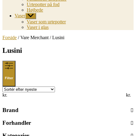
Urtepotter på fod
Højbede
Vaser
Vis
undermenu
Vaser som urtepotter
Vaser i glas
Forside
/ Vare Merchant / Lusini
Lusini
Filter
kr.
kr.
Brand
Forhandler
Kategorier