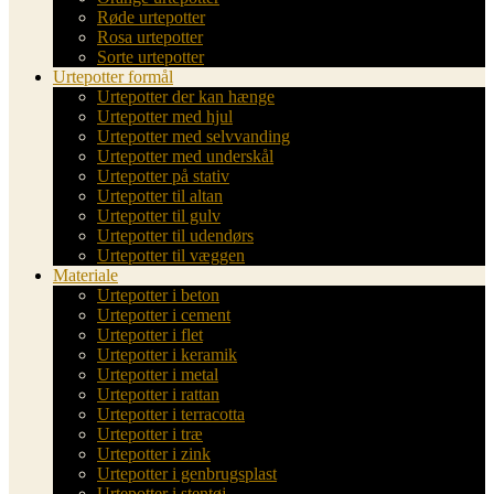
Røde urtepotter
Rosa urtepotter
Sorte urtepotter
Urtepotter formål
Urtepotter der kan hænge
Urtepotter med hjul
Urtepotter med selvvanding
Urtepotter med underskål
Urtepotter på stativ
Urtepotter til altan
Urtepotter til gulv
Urtepotter til udendørs
Urtepotter til væggen
Materiale
Urtepotter i beton
Urtepotter i cement
Urtepotter i flet
Urtepotter i keramik
Urtepotter i metal
Urtepotter i rattan
Urtepotter i terracotta
Urtepotter i træ
Urtepotter i zink
Urtepotter i genbrugsplast
Urtepotter i stentøj