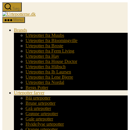
Spring
Søg
til
Urtepotterne.dk
indholdet
Menu
Brands
Urtepotter fra Muubs
Urtepotter fra Bloomingville
Urtepotter fra Broste
Urtepotter fra Ferm Living
Urtepotter fra Hay
Urtepotter fra House Doctor
Urtepotter fra Hübsch
Urtepotter fra Ib Laursen
Urtepotter fra Lene Bjerre
Urtepotter fra Nordal
Bergs Potter
Urtepotter farver
Blå urtepotter
Brune urtepotter
Grå urtepotter
Grønne urtepotter
Gule urtepotter
Hvide/lyse urtepotter
Orange urtepotter