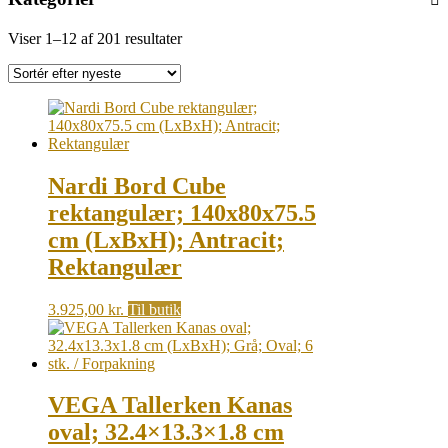
Sorted
Viser 1–12 af 201 resultater
by
latest
Nardi Bord Cube
rektangulær; 140x80x75.5
cm (LxBxH); Antracit;
Rektangulær
3.925,00
kr.
Til butik
VEGA Tallerken Kanas
oval; 32.4×13.3×1.8 cm