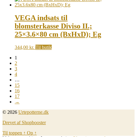
VEGA indsats til
blomsterkasse Diviso II.;
25×3.6×80 cm (BxHxD); Eg
344,00
kr.
Til butik
1
2
3
4
…
15
16
17
→
© 2026
Urtepotterne.dk
Drevet af Shopbooster
Til toppen
↑
Op
↑