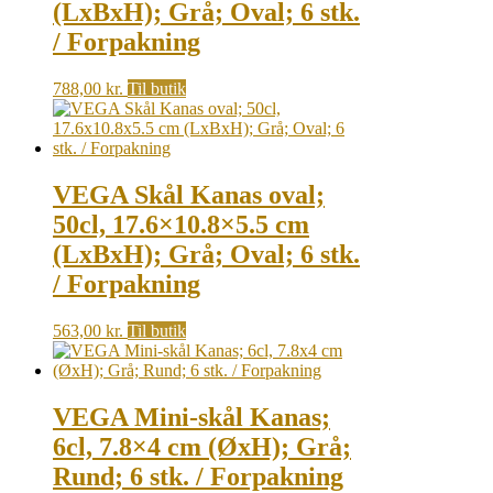
(LxBxH); Grå; Oval; 6 stk.
/ Forpakning
788,00
kr.
Til butik
VEGA Skål Kanas oval;
50cl, 17.6×10.8×5.5 cm
(LxBxH); Grå; Oval; 6 stk.
/ Forpakning
563,00
kr.
Til butik
VEGA Mini-skål Kanas;
6cl, 7.8×4 cm (ØxH); Grå;
Rund; 6 stk. / Forpakning