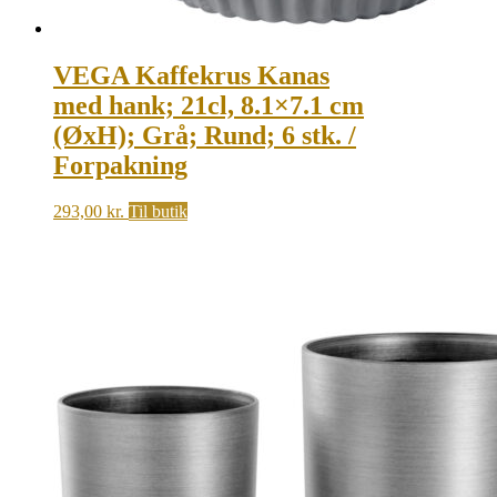
VEGA Kaffekrus Kanas
med hank; 21cl, 8.1×7.1 cm
(ØxH); Grå; Rund; 6 stk. /
Forpakning
293,00
kr.
Til butik