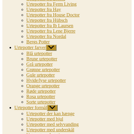
Urtepotter fra Ferm Living
Urtepotter fra Hay
Urtepotter fra House Doctor
Urtepotter fra Hübsch
Urtepotter fra Ib Laursen
Urtepotter fra Lene Bjerre
Urtepotter fra Nordal
Bergs Potter
Urtepotter farver
Vis
undermenu
Blå urtepotter
Brune urtepotter
Grå urtepotter
Grønne urtepotter
Gule urtepotter
Hvide/lyse urtepotter
Orange urtepotter
Røde urtepotter
Rosa urtepotter
Sorte urtepotter
Urtepotter formål
Vis
undermenu
Urtepotter der kan hænge
Urtepotter med hjul
Urtepotter med selvvanding
Urtepotter med underskål