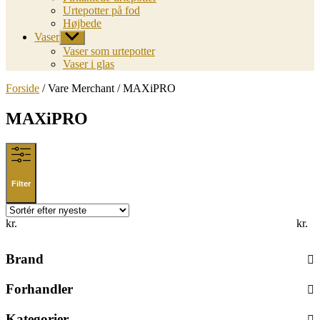
Urtepotter på fod
Højbede
Vaser
Vis
undermenu
Vaser som urtepotter
Vaser i glas
Forside
/ Vare Merchant / MAXiPRO
MAXiPRO
Filter
kr.
kr.
Brand
Forhandler
Kategorier