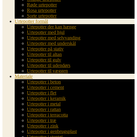
Røde urtepotter
Rosa urtepotter
Sorte urtepotter
Urtepotter formål
Urtepotter der kan hænge
Urtepotter med hjul
Urtepotter med selvvanding
Urtepotter med underskål
Urtepotter på stativ
Urtepotter til altan
Urtepotter til gulv
Urtepotter til udendørs
Urtepotter til væggen
Materiale
Urtepotter i beton
Urtepotter i cement
Urtepotter i flet
Urtepotter i keramik
Urtepotter i metal
Urtepotter i rattan
Urtepotter i terracotta
Urtepotter i træ
Urtepotter i zink
Urtepotter i genbrugsplast
Urtepotter i stentøj