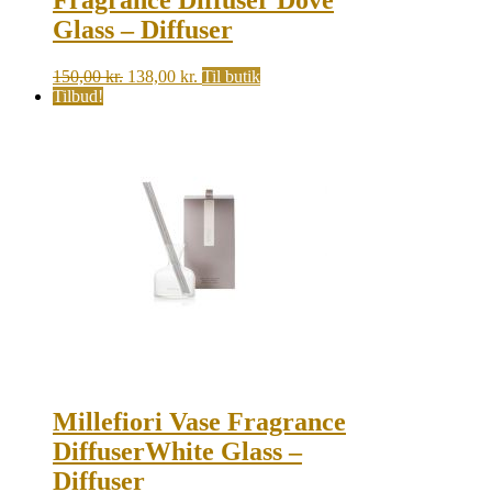
Glass – Diffuser
Original
Current
150,00
kr.
138,00
kr.
Til butik
price
price
Tilbud!
was:
is:
150,00 kr..
138,00 kr..
Millefiori Vase Fragrance
DiffuserWhite Glass –
Diffuser