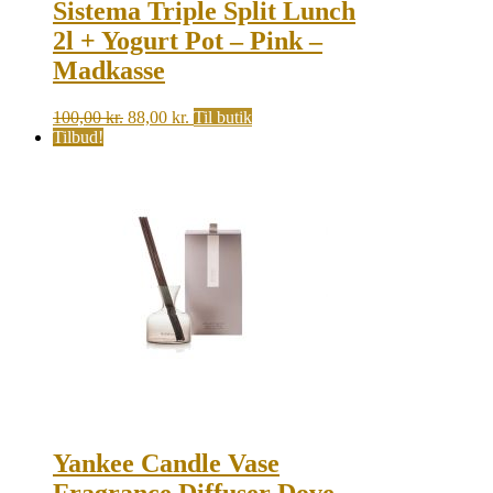
Sistema Triple Split Lunch
2l + Yogurt Pot – Pink –
Madkasse
Original
Current
100,00
kr.
88,00
kr.
Til butik
price
price
Tilbud!
was:
is:
100,00 kr..
88,00 kr..
Yankee Candle Vase
Fragrance Diffuser Dove