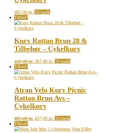
485,00
kr.
Til butik
Tilbud!
Kurv Rattan Brun 28 &
Tilbehør – Cykelkurv
Original
Current
439,00
kr.
387,00
kr.
Til butik
price
price
Tilbud!
was:
is:
439,00 kr..
387,00 kr..
Atran Velo Kurv Picnic
Rattan Brun Avs –
Cykelkurv
Original
Current
485,00
kr.
437,00
kr.
Til butik
price
price
Tilbud!
was:
is: