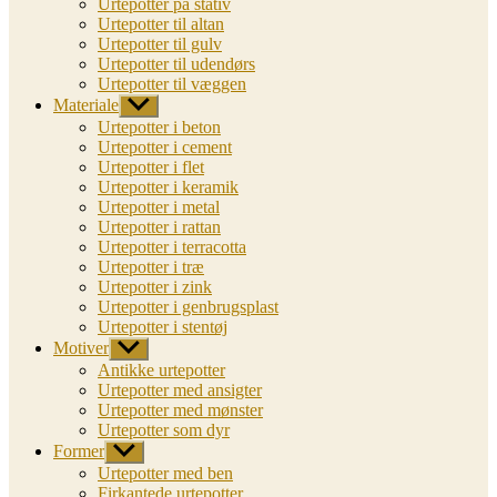
Urtepotter på stativ
Urtepotter til altan
Urtepotter til gulv
Urtepotter til udendørs
Urtepotter til væggen
Materiale
Vis
undermenu
Urtepotter i beton
Urtepotter i cement
Urtepotter i flet
Urtepotter i keramik
Urtepotter i metal
Urtepotter i rattan
Urtepotter i terracotta
Urtepotter i træ
Urtepotter i zink
Urtepotter i genbrugsplast
Urtepotter i stentøj
Motiver
Vis
undermenu
Antikke urtepotter
Urtepotter med ansigter
Urtepotter med mønster
Urtepotter som dyr
Former
Vis
undermenu
Urtepotter med ben
Firkantede urtepotter