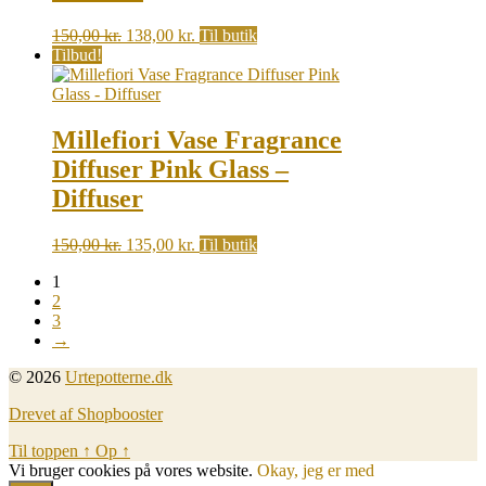
Original
Current
150,00
kr.
138,00
kr.
Til butik
price
price
Tilbud!
was:
is:
150,00 kr..
138,00 kr..
Millefiori Vase Fragrance
Diffuser Pink Glass –
Diffuser
Original
Current
150,00
kr.
135,00
kr.
Til butik
price
price
1
was:
is:
2
150,00 kr..
135,00 kr..
3
→
© 2026
Urtepotterne.dk
Drevet af Shopbooster
Til toppen
↑
Op
↑
Vi bruger cookies på vores website.
Okay, jeg er med