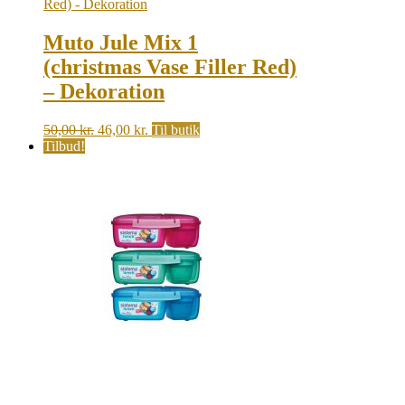
485,00 kr..
437,00 kr..
Muto Jule Mix 1
(christmas Vase Filler Red)
– Dekoration
Original
Current
50,00
kr.
46,00
kr.
Til butik
price
price
Tilbud!
was:
is:
50,00 kr..
46,00 kr..