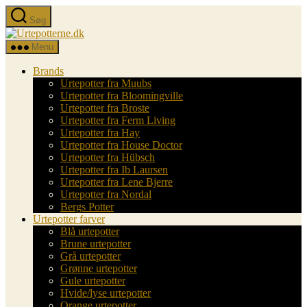
Spring
Søg
til
Urtepotterne.dk
indholdet
Menu
Brands
Urtepotter fra Muubs
Urtepotter fra Bloomingville
Urtepotter fra Broste
Urtepotter fra Ferm Living
Urtepotter fra Hay
Urtepotter fra House Doctor
Urtepotter fra Hübsch
Urtepotter fra Ib Laursen
Urtepotter fra Lene Bjerre
Urtepotter fra Nordal
Bergs Potter
Urtepotter farver
Blå urtepotter
Brune urtepotter
Grå urtepotter
Grønne urtepotter
Gule urtepotter
Hvide/lyse urtepotter
Orange urtepotter