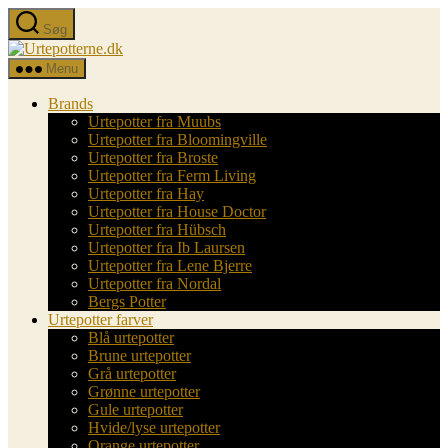
Spring
Søg
til
Urtepotterne.dk
indholdet
Menu
Brands
Urtepotter fra Muubs
Urtepotter fra Bloomingville
Urtepotter fra Broste
Urtepotter fra Ferm Living
Urtepotter fra Hay
Urtepotter fra House Doctor
Urtepotter fra Hübsch
Urtepotter fra Ib Laursen
Urtepotter fra Lene Bjerre
Urtepotter fra Nordal
Bergs Potter
Urtepotter farver
Blå urtepotter
Brune urtepotter
Grå urtepotter
Grønne urtepotter
Gule urtepotter
Hvide/lyse urtepotter
Orange urtepotter