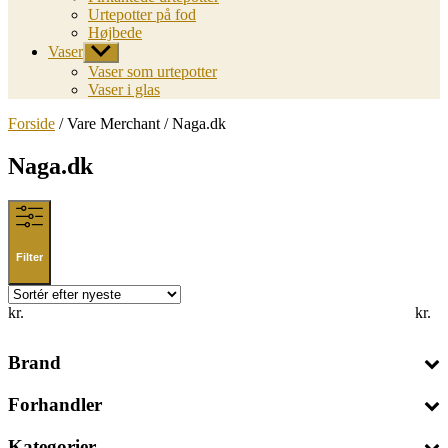
Urtepotter på fod
Højbede
Vaser
Vis
undermenu
Vaser som urtepotter
Vaser i glas
Forside
/ Vare Merchant / Naga.dk
Naga.dk
Filter
kr.
kr.
Brand
Forhandler
Kategorier