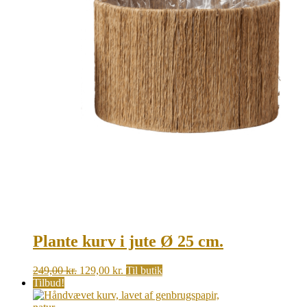
Plante kurv i jute Ø 25 cm.
Original
Current
249,00
kr.
129,00
kr.
Til butik
price
price
Tilbud!
was:
is:
249,00 kr..
129,00 kr..