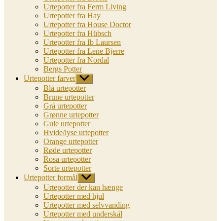
Urtepotter fra Ferm Living
Urtepotter fra Hay
Urtepotter fra House Doctor
Urtepotter fra Hübsch
Urtepotter fra Ib Laursen
Urtepotter fra Lene Bjerre
Urtepotter fra Nordal
Bergs Potter
Urtepotter farver
Vis
undermenu
Blå urtepotter
Brune urtepotter
Grå urtepotter
Grønne urtepotter
Gule urtepotter
Hvide/lyse urtepotter
Orange urtepotter
Røde urtepotter
Rosa urtepotter
Sorte urtepotter
Urtepotter formål
Vis
undermenu
Urtepotter der kan hænge
Urtepotter med hjul
Urtepotter med selvvanding
Urtepotter med underskål