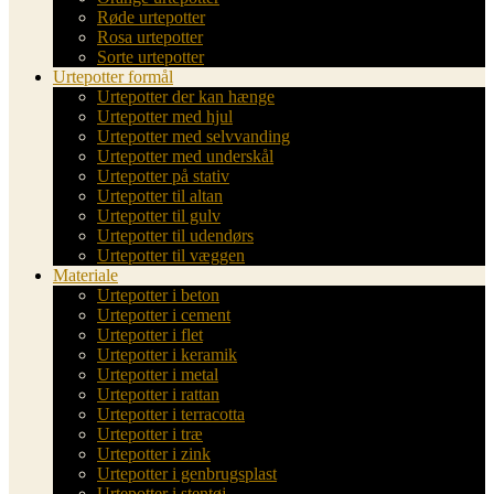
Røde urtepotter
Rosa urtepotter
Sorte urtepotter
Urtepotter formål
Urtepotter der kan hænge
Urtepotter med hjul
Urtepotter med selvvanding
Urtepotter med underskål
Urtepotter på stativ
Urtepotter til altan
Urtepotter til gulv
Urtepotter til udendørs
Urtepotter til væggen
Materiale
Urtepotter i beton
Urtepotter i cement
Urtepotter i flet
Urtepotter i keramik
Urtepotter i metal
Urtepotter i rattan
Urtepotter i terracotta
Urtepotter i træ
Urtepotter i zink
Urtepotter i genbrugsplast
Urtepotter i stentøj