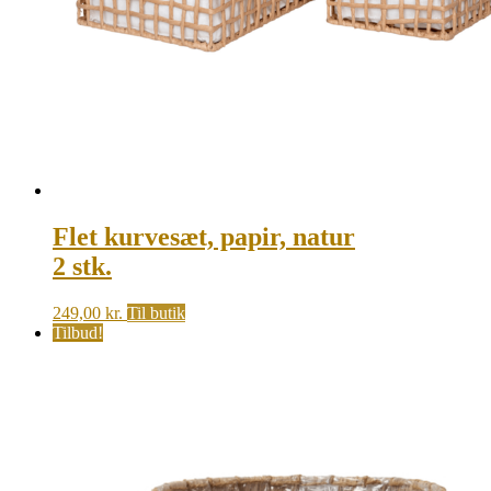
Flet kurvesæt, papir, natur
2 stk.
249,00
kr.
Til butik
Tilbud!