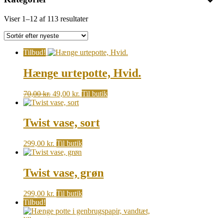
Sorted
Viser 1–12 af 113 resultater
by
latest
Tilbud!
Hænge urtepotte, Hvid.
Original
Current
70,00
kr.
49,00
kr.
Til butik
price
price
was:
is:
70,00 kr..
49,00 kr..
Twist vase, sort
299,00
kr.
Til butik
Twist vase, grøn
299,00
kr.
Til butik
Tilbud!