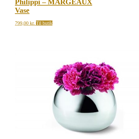
Philippi – MARGEAUX
Vase
799,00
kr.
Til butik