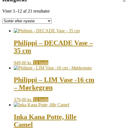
Sorted
Viser 1–12 af 21 resultater
by
latest
Philippi – DECADE Vase –
35 cm
949,00
kr.
Til butik
Philippi – LIM Vase -16 cm
– Mørkegrøn
379,00
kr.
Til butik
Inka Kana Potte, lille
Camel