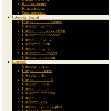
Røde urtepotter
Rosa urtepotter
Sorte urtepotter
Urtepotter formål
Urtepotter der kan hænge
Urtepotter med hjul
Urtepotter med selvvanding
Urtepotter med underskål
Urtepotter på stativ
Urtepotter til altan
Urtepotter til gulv
Urtepotter til udendørs
Urtepotter til væggen
Materiale
Urtepotter i beton
Urtepotter i cement
Urtepotter i flet
Urtepotter i keramik
Urtepotter i metal
Urtepotter i rattan
Urtepotter i terracotta
Urtepotter i træ
Urtepotter i zink
Urtepotter i genbrugsplast
Urtepotter i stentøj