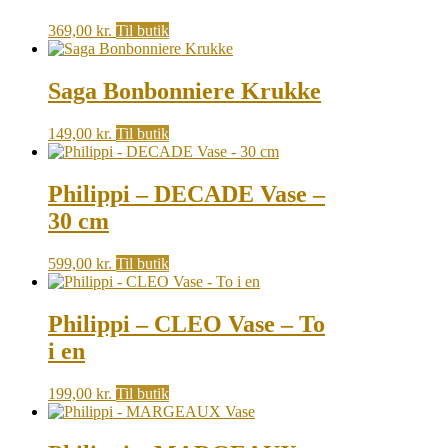
369,00
kr.
Til butik
Saga Bonbonniere Krukke
149,00
kr.
Til butik
Philippi – DECADE Vase –
30 cm
599,00
kr.
Til butik
Philippi – CLEO Vase – To
i en
199,00
kr.
Til butik