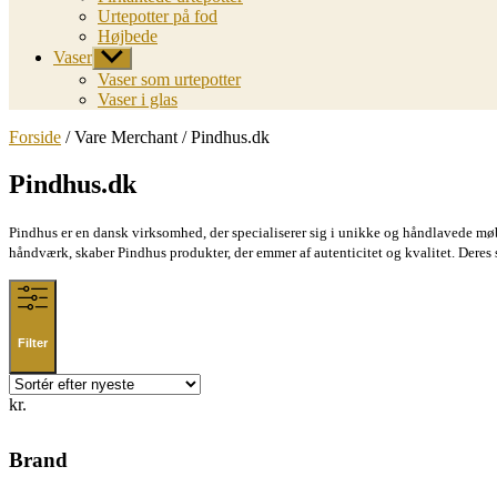
Urtepotter på fod
Højbede
Vaser
Vis
undermenu
Vaser som urtepotter
Vaser i glas
Forside
/ Vare Merchant / Pindhus.dk
Pindhus.dk
Pindhus er en dansk virksomhed, der specialiserer sig i unikke og håndlavede mø
håndværk, skaber Pindhus produkter, der emmer af autenticitet og kvalitet. Deres so
Filter
kr.
Brand