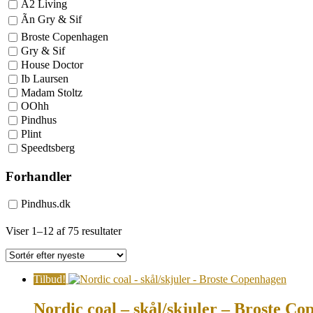
A2 Living
Ãn Gry & Sif
Broste Copenhagen
Gry & Sif
House Doctor
Ib Laursen
Madam Stoltz
OOhh
Pindhus
Plint
Speedtsberg
Forhandler
Pindhus.dk
Sorted
Viser 1–12 af 75 resultater
by
latest
Tilbud!
Nordic coal – skål/skjuler – Broste C