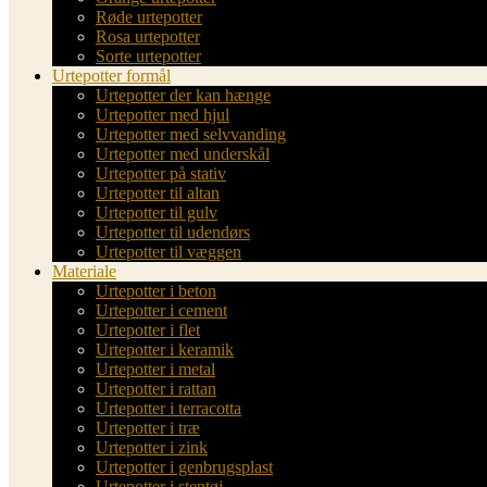
Røde urtepotter
Rosa urtepotter
Sorte urtepotter
Urtepotter formål
Urtepotter der kan hænge
Urtepotter med hjul
Urtepotter med selvvanding
Urtepotter med underskål
Urtepotter på stativ
Urtepotter til altan
Urtepotter til gulv
Urtepotter til udendørs
Urtepotter til væggen
Materiale
Urtepotter i beton
Urtepotter i cement
Urtepotter i flet
Urtepotter i keramik
Urtepotter i metal
Urtepotter i rattan
Urtepotter i terracotta
Urtepotter i træ
Urtepotter i zink
Urtepotter i genbrugsplast
Urtepotter i stentøj