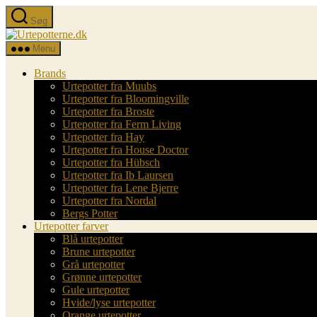
Spring
Søg
til
Urtepotterne.dk
indholdet
Menu
Brands
Urtepotter fra Muubs
Urtepotter fra Bloomingville
Urtepotter fra Broste
Urtepotter fra Ferm Living
Urtepotter fra Hay
Urtepotter fra House Doctor
Urtepotter fra Hübsch
Urtepotter fra Ib Laursen
Urtepotter fra Lene Bjerre
Urtepotter fra Nordal
Bergs Potter
Urtepotter farver
Blå urtepotter
Brune urtepotter
Grå urtepotter
Grønne urtepotter
Gule urtepotter
Hvide/lyse urtepotter
Orange urtepotter