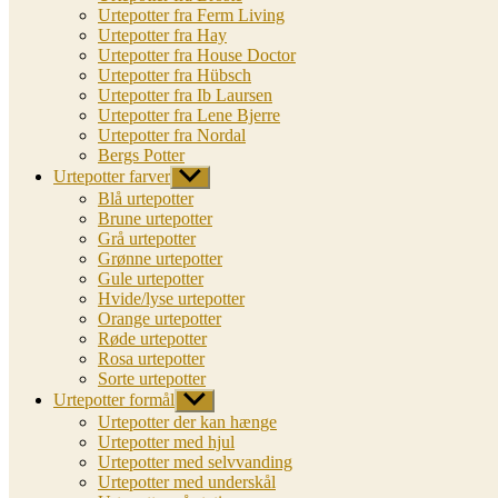
Urtepotter fra Ferm Living
Urtepotter fra Hay
Urtepotter fra House Doctor
Urtepotter fra Hübsch
Urtepotter fra Ib Laursen
Urtepotter fra Lene Bjerre
Urtepotter fra Nordal
Bergs Potter
Urtepotter farver
Vis
undermenu
Blå urtepotter
Brune urtepotter
Grå urtepotter
Grønne urtepotter
Gule urtepotter
Hvide/lyse urtepotter
Orange urtepotter
Røde urtepotter
Rosa urtepotter
Sorte urtepotter
Urtepotter formål
Vis
undermenu
Urtepotter der kan hænge
Urtepotter med hjul
Urtepotter med selvvanding
Urtepotter med underskål