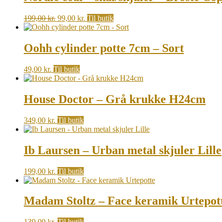
Original
Current
199,00
kr.
99,00
kr.
Til butik
price
price
was:
is:
199,00 kr..
99,00 kr..
Oohh cylinder potte 7cm – Sort
49,00
kr.
Til butik
House Doctor – Grå krukke H24cm
349,00
kr.
Til butik
Ib Laursen – Urban metal skjuler Lille
199,00
kr.
Til butik
Madam Stoltz – Face keramik Urtepot
139,00
kr.
Til butik