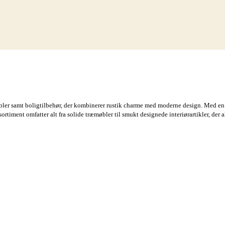
bler samt boligtilbehør, der kombinerer rustik charme med moderne design. Med en 
rtiment omfatter alt fra solide træmøbler til smukt designede interiørartikler, der 