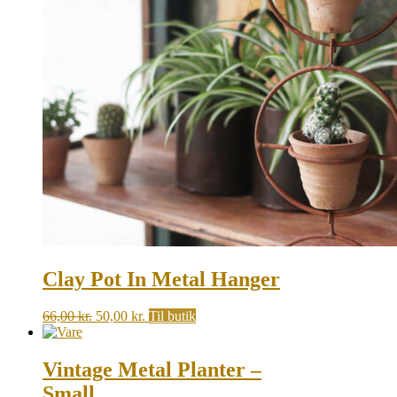
Clay Pot In Metal Hanger
Original
Current
66,00
kr.
50,00
kr.
Til butik
price
price
was:
is:
66,00 kr..
50,00 kr..
Vintage Metal Planter –
Small