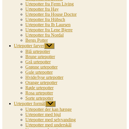
Urtepotter fra Ferm Living
Urtepotter fra Hay
Urtepotter fra House Doctor
Urtepotter fra Hübsch
Urtepotter fra Ib Laursen
Urtepotter fra Lene Bjerre
Urtepotter fra Nordal
Bergs Potter
Urtepotter farver
Vis
undermenu
Blå urtepotter
Brune urtepotter
Grå urtepotter
Grønne urtepotter
Gule urtepotter
Hvide/lyse urtepotter
Orange urtepotter
Røde urtepotter
Rosa urtepotter
Sorte urtepotter
Urtepotter formål
Vis
undermenu
Urtepotter der kan hænge
Urtepotter med hjul
Urtepotter med selvvanding
Urtepotter med underskål