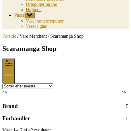
Urtepotter på fod
Højbede
Vaser
Vis
undermenu
Vaser som urtepotter
Vaser i glas
Forside
/ Vare Merchant / Scaramanga Shop
Scaramanga Shop
Filter
kr.
kr.
Brand
Forhandler
Sorted
Viser 1–12 af 42 resultater