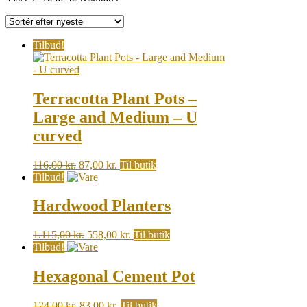
by
latest
Tilbud!
Terracotta Plant Pots –
Large and Medium – U
curved
Original
Current
116,00
kr.
87,00
kr.
Til butik
price
price
Tilbud!
was:
is:
116,00 kr..
87,00 kr..
Hardwood Planters
Original
Current
1.115,00
kr.
558,00
kr.
Til butik
price
price
Tilbud!
was:
is:
1.115,00 kr..
558,00 kr..
Hexagonal Cement Pot
Original
Current
124,00
kr.
83,00
kr.
Til butik