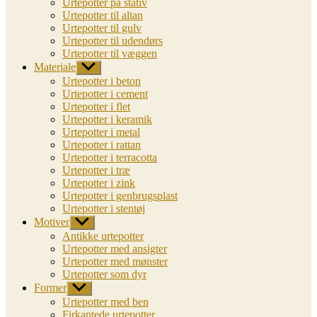
Urtepotter på stativ
Urtepotter til altan
Urtepotter til gulv
Urtepotter til udendørs
Urtepotter til væggen
Materiale
Vis
undermenu
Urtepotter i beton
Urtepotter i cement
Urtepotter i flet
Urtepotter i keramik
Urtepotter i metal
Urtepotter i rattan
Urtepotter i terracotta
Urtepotter i træ
Urtepotter i zink
Urtepotter i genbrugsplast
Urtepotter i stentøj
Motiver
Vis
undermenu
Antikke urtepotter
Urtepotter med ansigter
Urtepotter med mønster
Urtepotter som dyr
Former
Vis
undermenu
Urtepotter med ben
Firkantede urtepotter