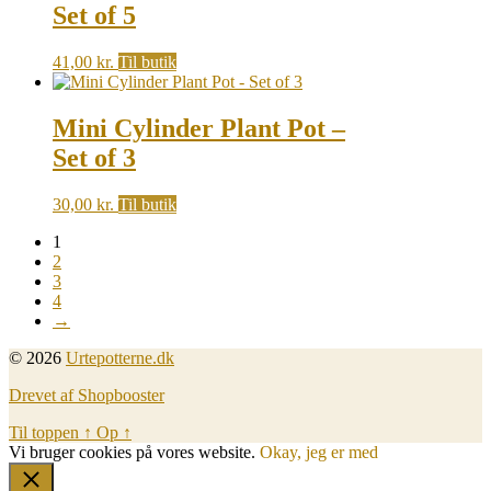
Set of 5
41,00
kr.
Til butik
Mini Cylinder Plant Pot –
Set of 3
30,00
kr.
Til butik
1
2
3
4
→
© 2026
Urtepotterne.dk
Drevet af Shopbooster
Til toppen
↑
Op
↑
Vi bruger cookies på vores website.
Okay, jeg er med