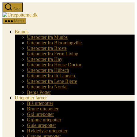
Spring
Søg
til
Urtepotterne.dk
indholdet
Menu
Brands
Urtepotter fra Muubs
Urtepotter fra Bloomingville
Urtepotter fra Broste
Urtepotter fra Ferm Living
Urtepotter fra Hay
Urtepotter fra House Doctor
Urtepotter fra Hübsch
Urtepotter fra Ib Laursen
Urtepotter fra Lene Bjerre
Urtepotter fra Nordal
Bergs Potter
Urtepotter farver
Blå urtepotter
Brune urtepotter
Grå urtepotter
Grønne urtepotter
Gule urtepotter
Hvide/lyse urtepotter
Orange urtepotter