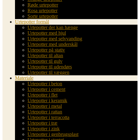
Røde urtepotter
Rosa urtepotter
Sorte urtepotter
Urtepotter formål
Urtepotter der kan hænge
Urtepotter med hjul
Urtepotter med selvvanding
Urtepotter med underskål
Urtepotter på stativ
Urtepotter til altan
Urtepotter til gulv
Urtepotter til udendørs
Urtepotter til væggen
Materiale
Urtepotter i beton
Urtepotter i cement
Urtepotter i flet
Urtepotter i keramik
Urtepotter i metal
Urtepotter i rattan
Urtepotter i terracotta
Urtepotter i træ
Urtepotter i zink
Urtepotter i genbrugsplast
Urtepotter i stentøj