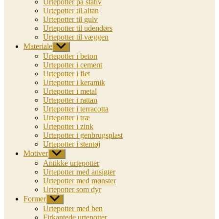
Urtepotter på stativ
Urtepotter til altan
Urtepotter til gulv
Urtepotter til udendørs
Urtepotter til væggen
Materiale
Vis
undermenu
Urtepotter i beton
Urtepotter i cement
Urtepotter i flet
Urtepotter i keramik
Urtepotter i metal
Urtepotter i rattan
Urtepotter i terracotta
Urtepotter i træ
Urtepotter i zink
Urtepotter i genbrugsplast
Urtepotter i stentøj
Motiver
Vis
undermenu
Antikke urtepotter
Urtepotter med ansigter
Urtepotter med mønster
Urtepotter som dyr
Former
Vis
undermenu
Urtepotter med ben
Firkantede urtepotter