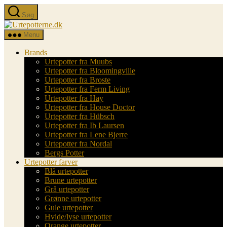
Spring
Søg
til
Urtepotterne.dk
indholdet
Menu
Brands
Urtepotter fra Muubs
Urtepotter fra Bloomingville
Urtepotter fra Broste
Urtepotter fra Ferm Living
Urtepotter fra Hay
Urtepotter fra House Doctor
Urtepotter fra Hübsch
Urtepotter fra Ib Laursen
Urtepotter fra Lene Bjerre
Urtepotter fra Nordal
Bergs Potter
Urtepotter farver
Blå urtepotter
Brune urtepotter
Grå urtepotter
Grønne urtepotter
Gule urtepotter
Hvide/lyse urtepotter
Orange urtepotter