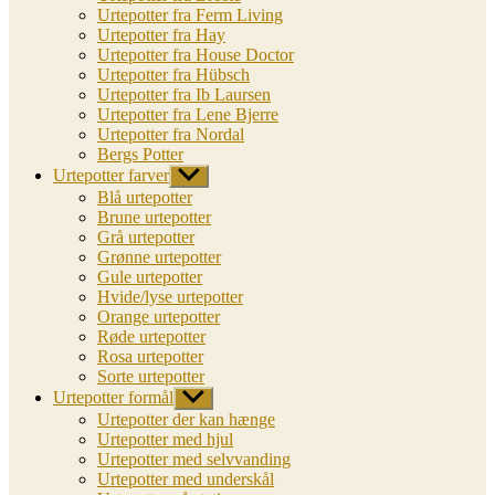
Urtepotter fra Ferm Living
Urtepotter fra Hay
Urtepotter fra House Doctor
Urtepotter fra Hübsch
Urtepotter fra Ib Laursen
Urtepotter fra Lene Bjerre
Urtepotter fra Nordal
Bergs Potter
Urtepotter farver
Vis
undermenu
Blå urtepotter
Brune urtepotter
Grå urtepotter
Grønne urtepotter
Gule urtepotter
Hvide/lyse urtepotter
Orange urtepotter
Røde urtepotter
Rosa urtepotter
Sorte urtepotter
Urtepotter formål
Vis
undermenu
Urtepotter der kan hænge
Urtepotter med hjul
Urtepotter med selvvanding
Urtepotter med underskål