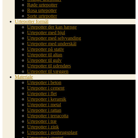
Røde urtepotter
Rosa urtepotter
Sorte urtepotter
Urtepotter formål
Urtepotter der kan hænge
Urtepotter med hjul
Urtepotter med selvvanding
Urtepotter med underskål
Urtepotter på stativ
Urtepotter til altan
Urtepotter til gulv
Urtepotter til udendørs
Urtepotter til væggen
Materiale
Urtepotter i beton
Urtepotter i cement
Urtepotter i flet
Urtepotter i keramik
Urtepotter i metal
Urtepotter i rattan
Urtepotter i terracotta
Urtepotter i træ
Urtepotter i zink
Urtepotter i genbrugsplast
Urtepotter i stentøj