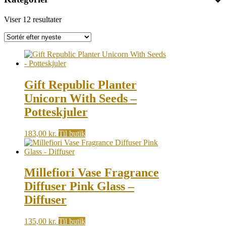
Sorted
Viser 12 resultater
by
latest
Gift Republic Planter
Unicorn With Seeds –
Potteskjuler
183,00
kr.
Til butik
Millefiori Vase Fragrance
Diffuser Pink Glass –
Diffuser
135,00
kr.
Til butik