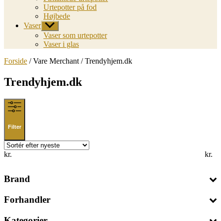
Urtepotter på fod
Højbede
Vaser
Vis
undermenu
Vaser som urtepotter
Vaser i glas
Forside
/ Vare Merchant / Trendyhjem.dk
Trendyhjem.dk
Filter
kr.
kr.
Brand
Forhandler
Kategorier