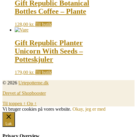
Gift Republic Botanical
Bottles Coffee – Plante
128,00
kr.
Til butik
Gift Republic Planter
Unicorn With Seeds –
Potteskjuler
179,00
kr.
Til butik
© 2026
Urtepotterne.dk
Drevet af Shopbooster
Til toppen
↑
Op
↑
Vi bruger cookies på vores website.
Okay, jeg er med
Luk
Privacy Overview