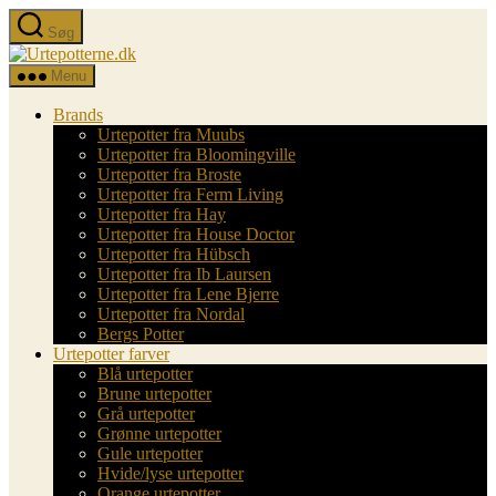
Spring
Søg
til
Urtepotterne.dk
indholdet
Menu
Brands
Urtepotter fra Muubs
Urtepotter fra Bloomingville
Urtepotter fra Broste
Urtepotter fra Ferm Living
Urtepotter fra Hay
Urtepotter fra House Doctor
Urtepotter fra Hübsch
Urtepotter fra Ib Laursen
Urtepotter fra Lene Bjerre
Urtepotter fra Nordal
Bergs Potter
Urtepotter farver
Blå urtepotter
Brune urtepotter
Grå urtepotter
Grønne urtepotter
Gule urtepotter
Hvide/lyse urtepotter
Orange urtepotter