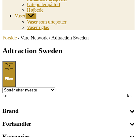
Urtepotter på fod
Højbede
Vaser
Vis
undermenu
Vaser som urtepotter
Vaser i glas
Forside
/ Vare Network / Adtraction Sweden
Adtraction Sweden
Filter
kr.
kr.
Brand
Forhandler
Kategorier