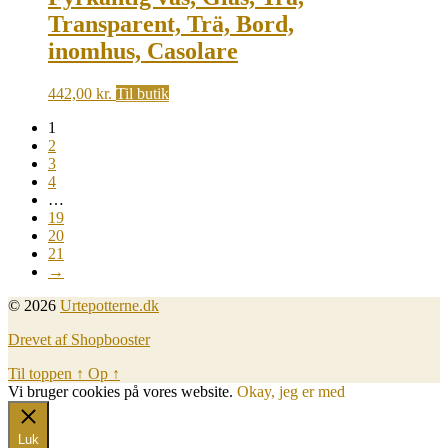
Transparent, Trä, Bord,
inomhus, Casolare
442,00
kr.
Til butik
1
2
3
4
…
19
20
21
→
© 2026
Urtepotterne.dk
Drevet af Shopbooster
Til toppen
↑
Op
↑
Vi bruger cookies på vores website.
Okay, jeg er med
Luk