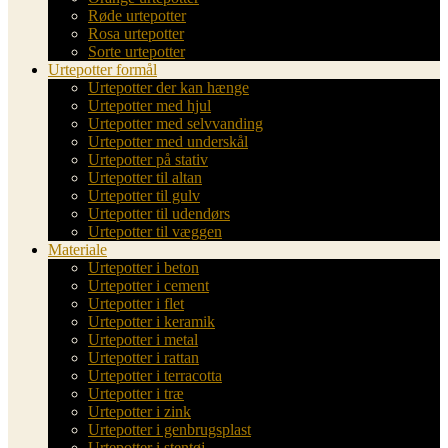
Røde urtepotter
Rosa urtepotter
Sorte urtepotter
Urtepotter formål
Urtepotter der kan hænge
Urtepotter med hjul
Urtepotter med selvvanding
Urtepotter med underskål
Urtepotter på stativ
Urtepotter til altan
Urtepotter til gulv
Urtepotter til udendørs
Urtepotter til væggen
Materiale
Urtepotter i beton
Urtepotter i cement
Urtepotter i flet
Urtepotter i keramik
Urtepotter i metal
Urtepotter i rattan
Urtepotter i terracotta
Urtepotter i træ
Urtepotter i zink
Urtepotter i genbrugsplast
Urtepotter i stentøj