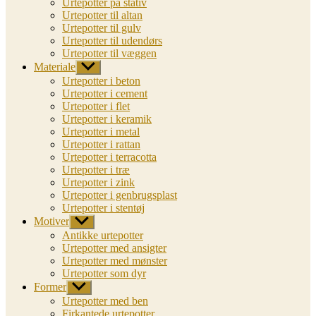
Urtepotter på stativ
Urtepotter til altan
Urtepotter til gulv
Urtepotter til udendørs
Urtepotter til væggen
Materiale
Vis
undermenu
Urtepotter i beton
Urtepotter i cement
Urtepotter i flet
Urtepotter i keramik
Urtepotter i metal
Urtepotter i rattan
Urtepotter i terracotta
Urtepotter i træ
Urtepotter i zink
Urtepotter i genbrugsplast
Urtepotter i stentøj
Motiver
Vis
undermenu
Antikke urtepotter
Urtepotter med ansigter
Urtepotter med mønster
Urtepotter som dyr
Former
Vis
undermenu
Urtepotter med ben
Firkantede urtepotter