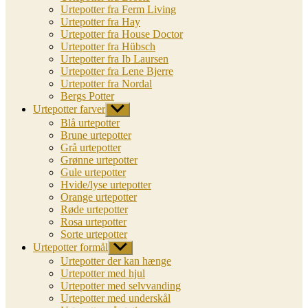
Urtepotter fra Ferm Living
Urtepotter fra Hay
Urtepotter fra House Doctor
Urtepotter fra Hübsch
Urtepotter fra Ib Laursen
Urtepotter fra Lene Bjerre
Urtepotter fra Nordal
Bergs Potter
Urtepotter farver
Vis
undermenu
Blå urtepotter
Brune urtepotter
Grå urtepotter
Grønne urtepotter
Gule urtepotter
Hvide/lyse urtepotter
Orange urtepotter
Røde urtepotter
Rosa urtepotter
Sorte urtepotter
Urtepotter formål
Vis
undermenu
Urtepotter der kan hænge
Urtepotter med hjul
Urtepotter med selvvanding
Urtepotter med underskål