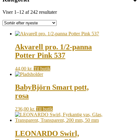
Sorted
Viser 1–12 af 242 resultater
by
latest
Akvarell pro. 1/2-panna
Potter Pink 537
44,00
kr.
Til butik
BabyBjörn Smart pott,
rosa
236,00
kr.
Til butik
LEONARDO Swirl,