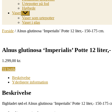
Urtepotter på fod
Højbede
Vaser
Vis
undermenu
Vaser som urtepotter
Vaser i glas
Forside
/ Alnus glutinosa ‘Imperialis’ Potte 12 liter,- 150-175 cm.
Alnus glutinosa ‘Imperialis’ Potte 12 liter,
1.299,00
kr.
Til butik
Beskrivelse
Yderligere information
Beskrivelse
fligbladet rød-el Alnus glutinosa ‘Imperialis’ Potte 12 liter,- 150-175 