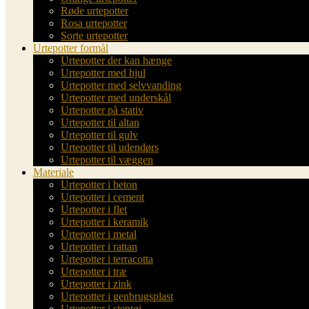
Røde urtepotter
Rosa urtepotter
Sorte urtepotter
Urtepotter formål
Urtepotter der kan hænge
Urtepotter med hjul
Urtepotter med selvvanding
Urtepotter med underskål
Urtepotter på stativ
Urtepotter til altan
Urtepotter til gulv
Urtepotter til udendørs
Urtepotter til væggen
Materiale
Urtepotter i beton
Urtepotter i cement
Urtepotter i flet
Urtepotter i keramik
Urtepotter i metal
Urtepotter i rattan
Urtepotter i terracotta
Urtepotter i træ
Urtepotter i zink
Urtepotter i genbrugsplast
Urtepotter i stentøj