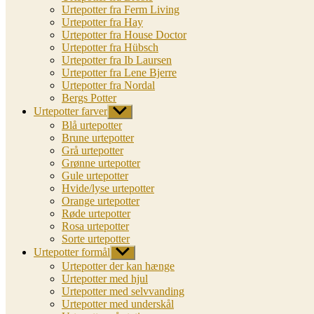
Urtepotter fra Ferm Living
Urtepotter fra Hay
Urtepotter fra House Doctor
Urtepotter fra Hübsch
Urtepotter fra Ib Laursen
Urtepotter fra Lene Bjerre
Urtepotter fra Nordal
Bergs Potter
Urtepotter farver
Vis
undermenu
Blå urtepotter
Brune urtepotter
Grå urtepotter
Grønne urtepotter
Gule urtepotter
Hvide/lyse urtepotter
Orange urtepotter
Røde urtepotter
Rosa urtepotter
Sorte urtepotter
Urtepotter formål
Vis
undermenu
Urtepotter der kan hænge
Urtepotter med hjul
Urtepotter med selvvanding
Urtepotter med underskål