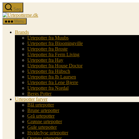
Spring
Søg
til
Urtepotterne.dk
indholdet
Menu
Brands
Urtepotter fra Muubs
Urtepotter fra Bloomingville
Urtepotter fra Broste
Urtepotter fra Ferm Living
Urtepotter fra Hay
Urtepotter fra House Doctor
Urtepotter fra Hübsch
Urtepotter fra Ib Laursen
Urtepotter fra Lene Bjerre
Urtepotter fra Nordal
Bergs Potter
Urtepotter farver
Blå urtepotter
Brune urtepotter
Grå urtepotter
Grønne urtepotter
Gule urtepotter
Hvide/lyse urtepotter
Orange urtepotter