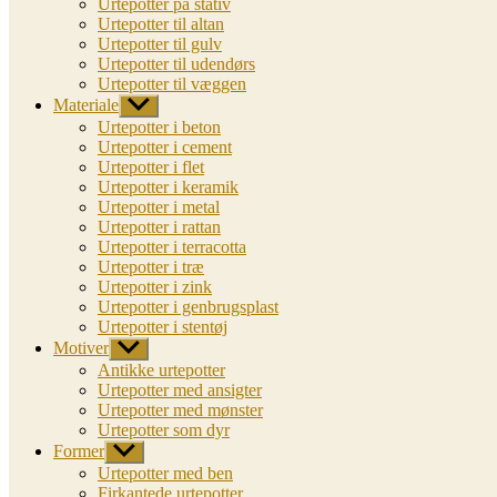
Urtepotter på stativ
Urtepotter til altan
Urtepotter til gulv
Urtepotter til udendørs
Urtepotter til væggen
Materiale
Vis
undermenu
Urtepotter i beton
Urtepotter i cement
Urtepotter i flet
Urtepotter i keramik
Urtepotter i metal
Urtepotter i rattan
Urtepotter i terracotta
Urtepotter i træ
Urtepotter i zink
Urtepotter i genbrugsplast
Urtepotter i stentøj
Motiver
Vis
undermenu
Antikke urtepotter
Urtepotter med ansigter
Urtepotter med mønster
Urtepotter som dyr
Former
Vis
undermenu
Urtepotter med ben
Firkantede urtepotter