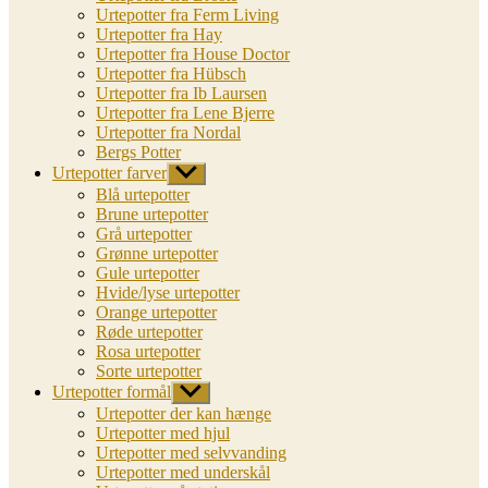
Urtepotter fra Ferm Living
Urtepotter fra Hay
Urtepotter fra House Doctor
Urtepotter fra Hübsch
Urtepotter fra Ib Laursen
Urtepotter fra Lene Bjerre
Urtepotter fra Nordal
Bergs Potter
Urtepotter farver
Vis
undermenu
Blå urtepotter
Brune urtepotter
Grå urtepotter
Grønne urtepotter
Gule urtepotter
Hvide/lyse urtepotter
Orange urtepotter
Røde urtepotter
Rosa urtepotter
Sorte urtepotter
Urtepotter formål
Vis
undermenu
Urtepotter der kan hænge
Urtepotter med hjul
Urtepotter med selvvanding
Urtepotter med underskål