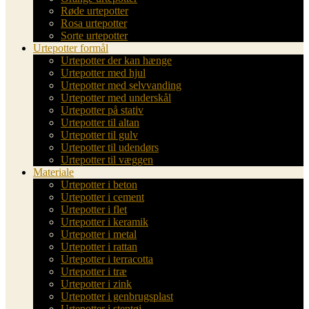
Røde urtepotter
Rosa urtepotter
Sorte urtepotter
Urtepotter formål
Urtepotter der kan hænge
Urtepotter med hjul
Urtepotter med selvvanding
Urtepotter med underskål
Urtepotter på stativ
Urtepotter til altan
Urtepotter til gulv
Urtepotter til udendørs
Urtepotter til væggen
Materiale
Urtepotter i beton
Urtepotter i cement
Urtepotter i flet
Urtepotter i keramik
Urtepotter i metal
Urtepotter i rattan
Urtepotter i terracotta
Urtepotter i træ
Urtepotter i zink
Urtepotter i genbrugsplast
Urtepotter i stentøj