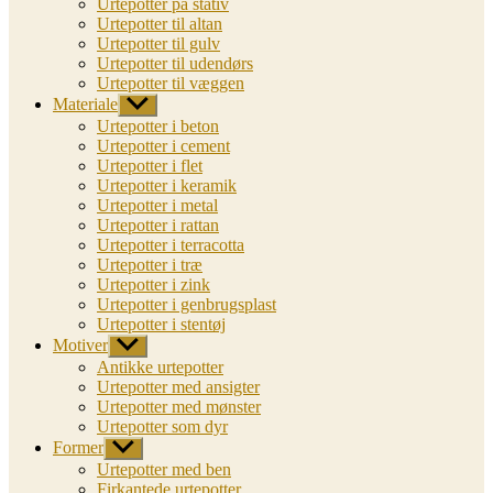
Urtepotter på stativ
Urtepotter til altan
Urtepotter til gulv
Urtepotter til udendørs
Urtepotter til væggen
Materiale
Vis
undermenu
Urtepotter i beton
Urtepotter i cement
Urtepotter i flet
Urtepotter i keramik
Urtepotter i metal
Urtepotter i rattan
Urtepotter i terracotta
Urtepotter i træ
Urtepotter i zink
Urtepotter i genbrugsplast
Urtepotter i stentøj
Motiver
Vis
undermenu
Antikke urtepotter
Urtepotter med ansigter
Urtepotter med mønster
Urtepotter som dyr
Former
Vis
undermenu
Urtepotter med ben
Firkantede urtepotter