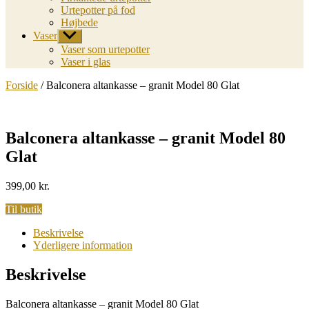
Urtepotter på fod
Højbede
Vaser
Vis
undermenu
Vaser som urtepotter
Vaser i glas
Forside
/ Balconera altankasse – granit Model 80 Glat
Balconera altankasse – granit Model 80
Glat
399,00
kr.
Til butik
Beskrivelse
Yderligere information
Beskrivelse
Balconera altankasse – granit Model 80 Glat