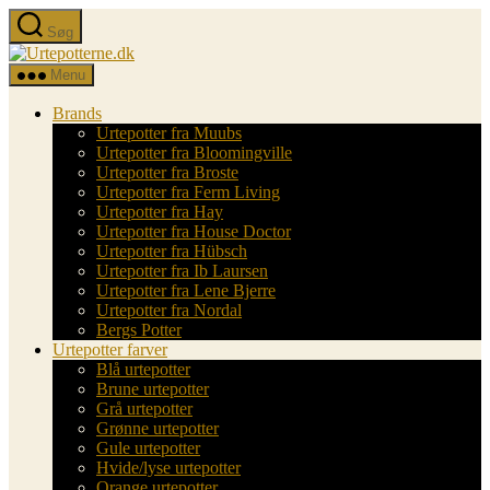
Spring
Søg
til
Urtepotterne.dk
indholdet
Menu
Brands
Urtepotter fra Muubs
Urtepotter fra Bloomingville
Urtepotter fra Broste
Urtepotter fra Ferm Living
Urtepotter fra Hay
Urtepotter fra House Doctor
Urtepotter fra Hübsch
Urtepotter fra Ib Laursen
Urtepotter fra Lene Bjerre
Urtepotter fra Nordal
Bergs Potter
Urtepotter farver
Blå urtepotter
Brune urtepotter
Grå urtepotter
Grønne urtepotter
Gule urtepotter
Hvide/lyse urtepotter
Orange urtepotter