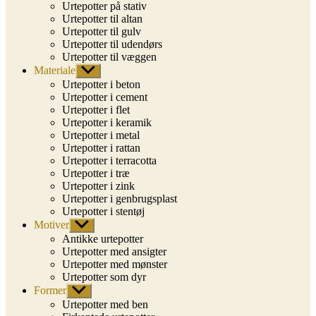
Urtepotter på stativ
Urtepotter til altan
Urtepotter til gulv
Urtepotter til udendørs
Urtepotter til væggen
Materiale
Vis
undermenu
Urtepotter i beton
Urtepotter i cement
Urtepotter i flet
Urtepotter i keramik
Urtepotter i metal
Urtepotter i rattan
Urtepotter i terracotta
Urtepotter i træ
Urtepotter i zink
Urtepotter i genbrugsplast
Urtepotter i stentøj
Motiver
Vis
undermenu
Antikke urtepotter
Urtepotter med ansigter
Urtepotter med mønster
Urtepotter som dyr
Former
Vis
undermenu
Urtepotter med ben