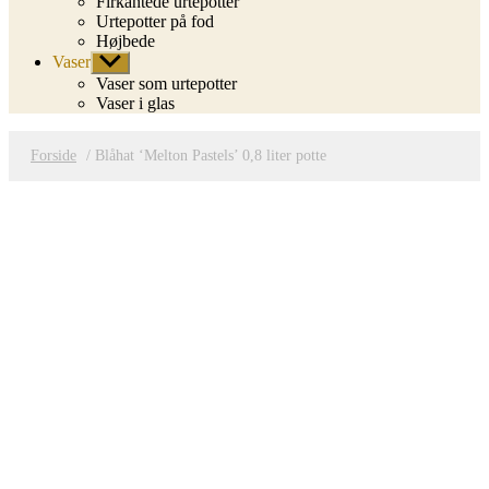
Firkantede urtepotter
Urtepotter på fod
Højbede
Vaser
Vis
undermenu
Vaser som urtepotter
Vaser i glas
Forside
/ Blåhat ‘Melton Pastels’ 0,8 liter potte