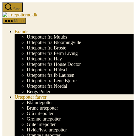
Spring
Søg
til
Urtepotterne.dk
indholdet
Menu
Brands
Urtepotter fra Muubs
Urtepotter fra Bloomingville
Urtepotter fra Broste
Urtepotter fra Ferm Living
Urtepotter fra Hay
Urtepotter fra House Doctor
Urtepotter fra Hübsch
Urtepotter fra Ib Laursen
Urtepotter fra Lene Bjerre
Urtepotter fra Nordal
Bergs Potter
Urtepotter farver
Blå urtepotter
Brune urtepotter
Grå urtepotter
Grønne urtepotter
Gule urtepotter
Hvide/lyse urtepotter
Orange urtepotter