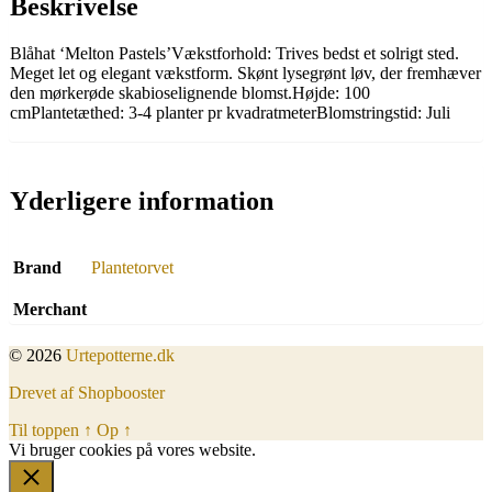
Beskrivelse
Blåhat ‘Melton Pastels’Vækstforhold: Trives bedst et solrigt sted.
Meget let og elegant vækstform. Skønt lysegrønt løv, der fremhæver
den mørkerøde skabioselignende blomst.Højde: 100
cmPlantetæthed: 3-4 planter pr kvadratmeterBlomstringstid: Juli
Yderligere information
Brand
Plantetorvet
Merchant
© 2026
Urtepotterne.dk
Drevet af Shopbooster
Til toppen
↑
Op
↑
Vi bruger cookies på vores website.
Okay, jeg er med