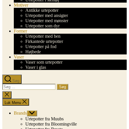
Motiver
Antikke urtepotter
Urtepotter med ansigter
Urtepotter med mønster
Urtepotter som dyr
Former
Urtepotter med ben
Firkantede urtepotter
Urtepotter på fod
Højbede
Vaser
Vaser som urtepotter
Vaser i glas
Søg
Søg
efter:
Luk
søgning
Luk Menu
Brands
Vis
undermenu
Urtepotter fra Muubs
Urtepotter fra Bloomingville