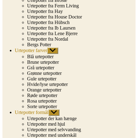
Urtepotter fra Broste
Urtepotter fra Ferm Living
Urtepotter fra Hay
Urtepotter fra House Doctor
Urtepotter fra Hübsch
Urtepotter fra Ib Laursen
Urtepotter fra Lene Bjerre
Urtepotter fra Nordal
Bergs Potter
Urtepotter farver
Vis
undermenu
Blå urtepotter
Brune urtepotter
Grå urtepotter
Grønne urtepotter
Gule urtepotter
Hvide/lyse urtepotter
Orange urtepotter
Røde urtepotter
Rosa urtepotter
Sorte urtepotter
Urtepotter formål
Vis
undermenu
Urtepotter der kan hænge
Urtepotter med hjul
Urtepotter med selvvanding
Urtepotter med underskål