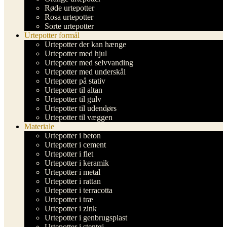
Røde urtepotter
Rosa urtepotter
Sorte urtepotter
Urtepotter formål
Urtepotter der kan hænge
Urtepotter med hjul
Urtepotter med selvvanding
Urtepotter med underskål
Urtepotter på stativ
Urtepotter til altan
Urtepotter til gulv
Urtepotter til udendørs
Urtepotter til væggen
Materiale
Urtepotter i beton
Urtepotter i cement
Urtepotter i flet
Urtepotter i keramik
Urtepotter i metal
Urtepotter i rattan
Urtepotter i terracotta
Urtepotter i træ
Urtepotter i zink
Urtepotter i genbrugsplast
Urtepotter i stentøj