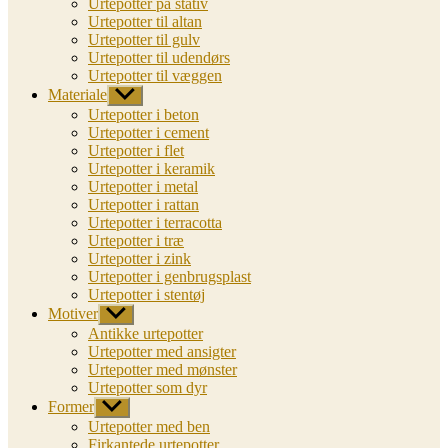
Urtepotter på stativ
Urtepotter til altan
Urtepotter til gulv
Urtepotter til udendørs
Urtepotter til væggen
Materiale
Vis
undermenu
Urtepotter i beton
Urtepotter i cement
Urtepotter i flet
Urtepotter i keramik
Urtepotter i metal
Urtepotter i rattan
Urtepotter i terracotta
Urtepotter i træ
Urtepotter i zink
Urtepotter i genbrugsplast
Urtepotter i stentøj
Motiver
Vis
undermenu
Antikke urtepotter
Urtepotter med ansigter
Urtepotter med mønster
Urtepotter som dyr
Former
Vis
undermenu
Urtepotter med ben
Firkantede urtepotter