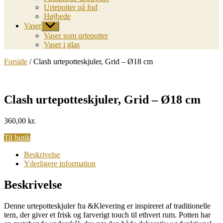
Urtepotter på fod
Højbede
Vaser
Vis
undermenu
Vaser som urtepotter
Vaser i glas
Forside
/ Clash urtepotteskjuler, Grid – Ø18 cm
Clash urtepotteskjuler, Grid – Ø18 cm
360,00
kr.
Til butik
Beskrivelse
Yderligere information
Beskrivelse
Denne urtepotteskjuler fra &Klevering er inspireret af traditionelle
tern, der giver et frisk og farverigt touch til ethvert rum. Potten har