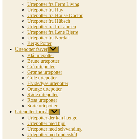
Urtepotter fra Ferm Living
Urtepotter fra Hay
Urtepotter fra House Doctor
Urtepotter fra Hübsch
Urtepotter fra Ib Laursen
Urtepotter fra Lene Bjerre
Urtepotter fra Nordal
Bergs Potter
Urtepotter farver
Vis
undermenu
Blå urtepotter
Brune urtepotter
Grå urtepotter
Grønne urtepotter
Gule urtepotter
Hvide/lyse urtepotter
Orange urtepotter
Røde urtepotter
Rosa urtepotter
Sorte urtepotter
Urtepotter formål
Vis
undermenu
Urtepotter der kan hænge
Urtepotter med hjul
Urtepotter med selvvanding
Urtepotter med underskål