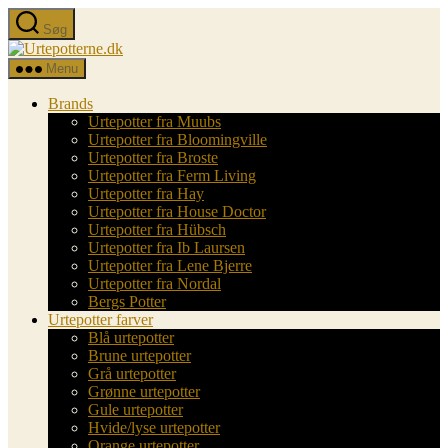
Spring
Søg
til
Urtepotterne.dk
indholdet
Menu
Brands
Urtepotter fra Muubs
Urtepotter fra Bloomingville
Urtepotter fra Broste
Urtepotter fra Ferm Living
Urtepotter fra Hay
Urtepotter fra House Doctor
Urtepotter fra Hübsch
Urtepotter fra Ib Laursen
Urtepotter fra Lene Bjerre
Urtepotter fra Nordal
Bergs Potter
Urtepotter farver
Blå urtepotter
Brune urtepotter
Grå urtepotter
Grønne urtepotter
Gule urtepotter
Hvide/lyse urtepotter
Orange urtepotter