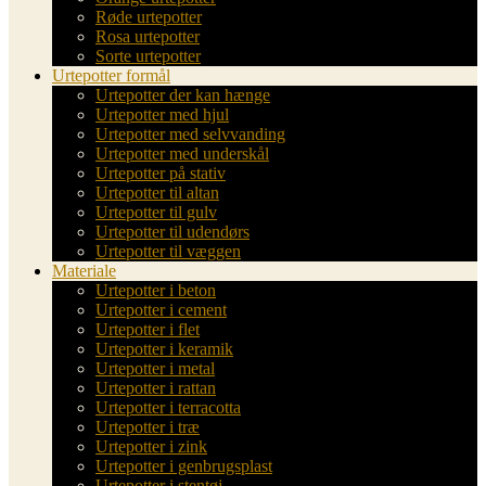
Røde urtepotter
Rosa urtepotter
Sorte urtepotter
Urtepotter formål
Urtepotter der kan hænge
Urtepotter med hjul
Urtepotter med selvvanding
Urtepotter med underskål
Urtepotter på stativ
Urtepotter til altan
Urtepotter til gulv
Urtepotter til udendørs
Urtepotter til væggen
Materiale
Urtepotter i beton
Urtepotter i cement
Urtepotter i flet
Urtepotter i keramik
Urtepotter i metal
Urtepotter i rattan
Urtepotter i terracotta
Urtepotter i træ
Urtepotter i zink
Urtepotter i genbrugsplast
Urtepotter i stentøj