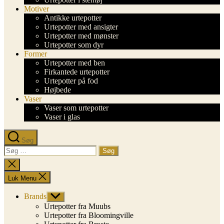
Motiver
Antikke urtepotter
Urtepotter med ansigter
Urtepotter med mønster
Urtepotter som dyr
Former
Urtepotter med ben
Firkantede urtepotter
Urtepotter på fod
Højbede
Vaser
Vaser som urtepotter
Vaser i glas
Søg
Søg
efter:
Luk
søgning
Luk Menu
Brands
Vis
undermenu
Urtepotter fra Muubs
Urtepotter fra Bloomingville