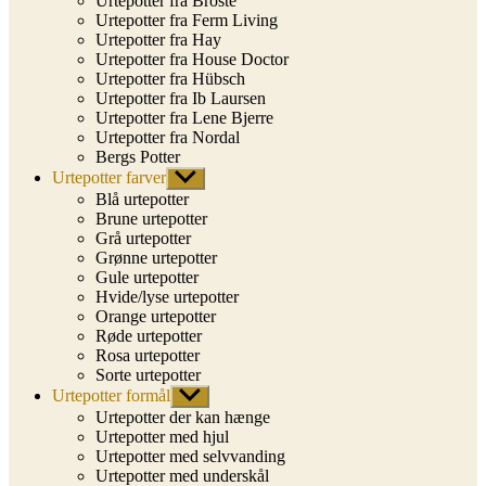
Urtepotter fra Broste
Urtepotter fra Ferm Living
Urtepotter fra Hay
Urtepotter fra House Doctor
Urtepotter fra Hübsch
Urtepotter fra Ib Laursen
Urtepotter fra Lene Bjerre
Urtepotter fra Nordal
Bergs Potter
Urtepotter farver
Vis
undermenu
Blå urtepotter
Brune urtepotter
Grå urtepotter
Grønne urtepotter
Gule urtepotter
Hvide/lyse urtepotter
Orange urtepotter
Røde urtepotter
Rosa urtepotter
Sorte urtepotter
Urtepotter formål
Vis
undermenu
Urtepotter der kan hænge
Urtepotter med hjul
Urtepotter med selvvanding
Urtepotter med underskål