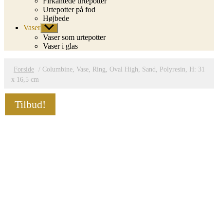
Firkantede urtepotter
Urtepotter på fod
Højbede
Vaser
Vis
undermenu
Vaser som urtepotter
Vaser i glas
Forside
/ Columbine, Vase, Ring, Oval High, Sand, Polyresin, H: 31
x 16,5 cm
Tilbud!