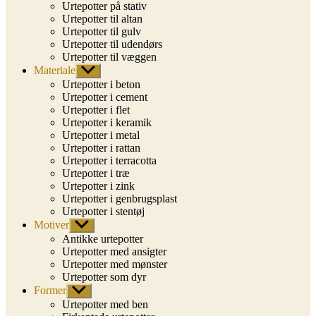
Urtepotter på stativ
Urtepotter til altan
Urtepotter til gulv
Urtepotter til udendørs
Urtepotter til væggen
Materiale
Vis
undermenu
Urtepotter i beton
Urtepotter i cement
Urtepotter i flet
Urtepotter i keramik
Urtepotter i metal
Urtepotter i rattan
Urtepotter i terracotta
Urtepotter i træ
Urtepotter i zink
Urtepotter i genbrugsplast
Urtepotter i stentøj
Motiver
Vis
undermenu
Antikke urtepotter
Urtepotter med ansigter
Urtepotter med mønster
Urtepotter som dyr
Former
Vis
undermenu
Urtepotter med ben