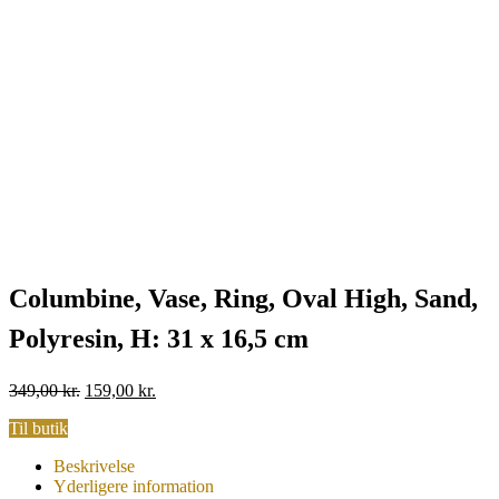
Columbine, Vase, Ring, Oval High, Sand,
Polyresin, H: 31 x 16,5 cm
Original
Current
349,00
kr.
159,00
kr.
price
price
Til butik
was:
is:
349,00 kr..
159,00 kr..
Beskrivelse
Yderligere information