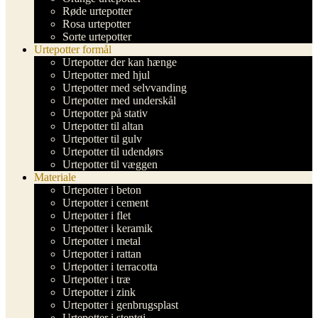
Røde urtepotter
Rosa urtepotter
Sorte urtepotter
Urtepotter formål
Urtepotter der kan hænge
Urtepotter med hjul
Urtepotter med selvvanding
Urtepotter med underskål
Urtepotter på stativ
Urtepotter til altan
Urtepotter til gulv
Urtepotter til udendørs
Urtepotter til væggen
Materiale
Urtepotter i beton
Urtepotter i cement
Urtepotter i flet
Urtepotter i keramik
Urtepotter i metal
Urtepotter i rattan
Urtepotter i terracotta
Urtepotter i træ
Urtepotter i zink
Urtepotter i genbrugsplast
Urtepotter i stentøj