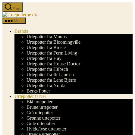
Spring
Søg
til
Urtepotterne.dk
indholdet
Menu
Brands
Urtepotter fra Muubs
Urtepotter fra Bloomingville
Urtepotter fra Broste
Urtepotter fra Ferm Living
Urtepotter fra Hay
Urtepotter fra House Doctor
Urtepotter fra Hübsch
Urtepotter fra Ib Laursen
Urtepotter fra Lene Bjerre
Urtepotter fra Nordal
Bergs Potter
Urtepotter farver
Blå urtepotter
Brune urtepotter
Grå urtepotter
Grønne urtepotter
Gule urtepotter
Hvide/lyse urtepotter
Orange urtepotter