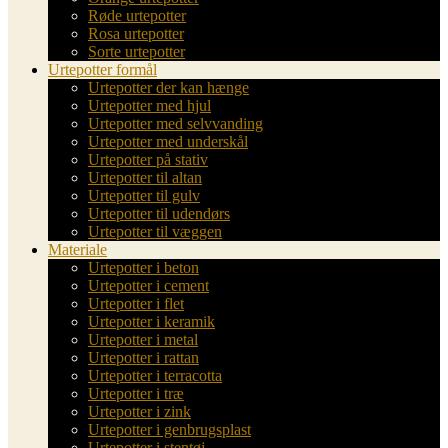
Røde urtepotter
Rosa urtepotter
Sorte urtepotter
Urtepotter formål
Urtepotter der kan hænge
Urtepotter med hjul
Urtepotter med selvvanding
Urtepotter med underskål
Urtepotter på stativ
Urtepotter til altan
Urtepotter til gulv
Urtepotter til udendørs
Urtepotter til væggen
Materiale
Urtepotter i beton
Urtepotter i cement
Urtepotter i flet
Urtepotter i keramik
Urtepotter i metal
Urtepotter i rattan
Urtepotter i terracotta
Urtepotter i træ
Urtepotter i zink
Urtepotter i genbrugsplast
Urtepotter i stentøj