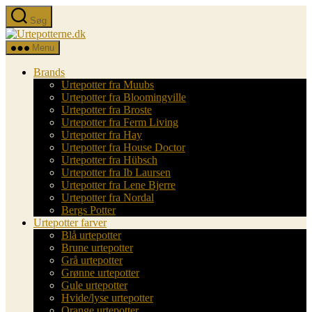
Spring
Søg
til
Urtepotterne.dk
indholdet
Menu
Brands
Urtepotter fra Muubs
Urtepotter fra Bloomingville
Urtepotter fra Broste
Urtepotter fra Ferm Living
Urtepotter fra Hay
Urtepotter fra House Doctor
Urtepotter fra Hübsch
Urtepotter fra Ib Laursen
Urtepotter fra Lene Bjerre
Urtepotter fra Nordal
Bergs Potter
Urtepotter farver
Blå urtepotter
Brune urtepotter
Grå urtepotter
Grønne urtepotter
Gule urtepotter
Hvide/lyse urtepotter
Orange urtepotter