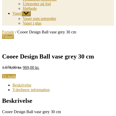
Urtepotter på fod
Højbede
Vaser
Vis
undermenu
Vaser som urtepotter
Vaser i glas
Forside
/ Cooee Design Ball vase grey 30 cm
Tilbud!
Cooee Design Ball vase grey 30 cm
Original
Current
1.078,00
kr.
969,00
kr.
price
price
Til butik
was:
is:
1.078,00 kr..
969,00 kr..
Beskrivelse
Yderligere information
Beskrivelse
Cooee Design Ball vase grey 30 cm