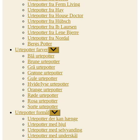
Urtepotter fra Ferm Living
Urtepotter fra Hay
Urtepotter fra House Doctor
Urtepotter fra Hübsch
Urtepotter fra Ib Laursen
Urtepotter fra Lene Bjerre
Urtepotter fra Nordal
Bergs Potter
Urtepotter farver
Vis
undermenu
Blå urtepotter
Brune urtepotter
Grå urtepotter
Grønne urtepotter
Gule urtepotter
Hvide/lyse urtepotter
Orange urtepotter
Røde urtepotter
Rosa urtepotter
Sorte urtepotter
Urtepotter formål
Vis
undermenu
Urtepotter der kan hænge
Urtepotter med hjul
Urtepotter med selvvanding
Urtepotter med underskål