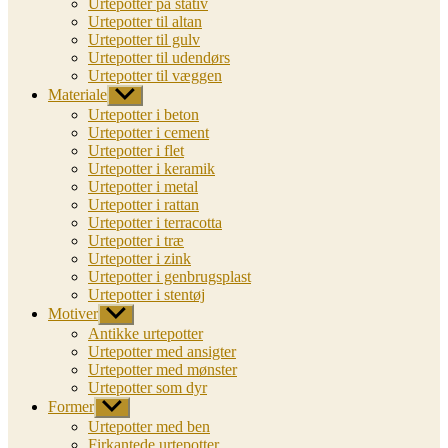
Urtepotter på stativ
Urtepotter til altan
Urtepotter til gulv
Urtepotter til udendørs
Urtepotter til væggen
Materiale
Vis
undermenu
Urtepotter i beton
Urtepotter i cement
Urtepotter i flet
Urtepotter i keramik
Urtepotter i metal
Urtepotter i rattan
Urtepotter i terracotta
Urtepotter i træ
Urtepotter i zink
Urtepotter i genbrugsplast
Urtepotter i stentøj
Motiver
Vis
undermenu
Antikke urtepotter
Urtepotter med ansigter
Urtepotter med mønster
Urtepotter som dyr
Former
Vis
undermenu
Urtepotter med ben
Firkantede urtepotter