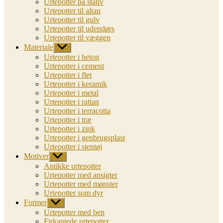
Urtepotter på stativ
Urtepotter til altan
Urtepotter til gulv
Urtepotter til udendørs
Urtepotter til væggen
Materiale
Vis
undermenu
Urtepotter i beton
Urtepotter i cement
Urtepotter i flet
Urtepotter i keramik
Urtepotter i metal
Urtepotter i rattan
Urtepotter i terracotta
Urtepotter i træ
Urtepotter i zink
Urtepotter i genbrugsplast
Urtepotter i stentøj
Motiver
Vis
undermenu
Antikke urtepotter
Urtepotter med ansigter
Urtepotter med mønster
Urtepotter som dyr
Former
Vis
undermenu
Urtepotter med ben
Firkantede urtepotter