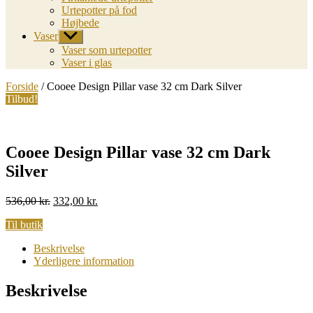
Urtepotter på fod
Højbede
Vaser
Vis
undermenu
Vaser som urtepotter
Vaser i glas
Forside
/ Cooee Design Pillar vase 32 cm Dark Silver
Tilbud!
Cooee Design Pillar vase 32 cm Dark
Silver
Original
Current
536,00
kr.
332,00
kr.
price
price
Til butik
was:
is:
536,00 kr..
332,00 kr..
Beskrivelse
Yderligere information
Beskrivelse