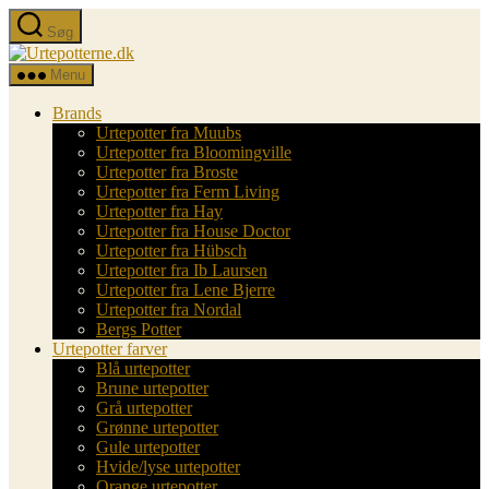
Spring
Søg
til
Urtepotterne.dk
indholdet
Menu
Brands
Urtepotter fra Muubs
Urtepotter fra Bloomingville
Urtepotter fra Broste
Urtepotter fra Ferm Living
Urtepotter fra Hay
Urtepotter fra House Doctor
Urtepotter fra Hübsch
Urtepotter fra Ib Laursen
Urtepotter fra Lene Bjerre
Urtepotter fra Nordal
Bergs Potter
Urtepotter farver
Blå urtepotter
Brune urtepotter
Grå urtepotter
Grønne urtepotter
Gule urtepotter
Hvide/lyse urtepotter
Orange urtepotter