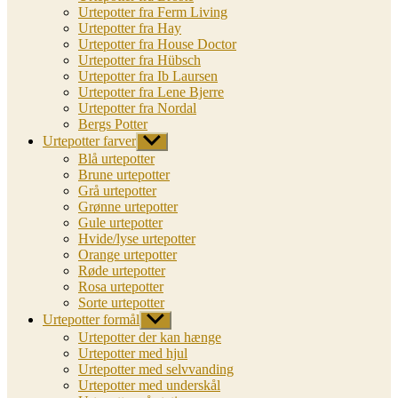
Urtepotter fra Ferm Living
Urtepotter fra Hay
Urtepotter fra House Doctor
Urtepotter fra Hübsch
Urtepotter fra Ib Laursen
Urtepotter fra Lene Bjerre
Urtepotter fra Nordal
Bergs Potter
Urtepotter farver
Vis
undermenu
Blå urtepotter
Brune urtepotter
Grå urtepotter
Grønne urtepotter
Gule urtepotter
Hvide/lyse urtepotter
Orange urtepotter
Røde urtepotter
Rosa urtepotter
Sorte urtepotter
Urtepotter formål
Vis
undermenu
Urtepotter der kan hænge
Urtepotter med hjul
Urtepotter med selvvanding
Urtepotter med underskål