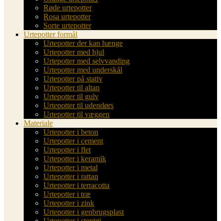
Røde urtepotter
Rosa urtepotter
Sorte urtepotter
Urtepotter formål
Urtepotter der kan hænge
Urtepotter med hjul
Urtepotter med selvvanding
Urtepotter med underskål
Urtepotter på stativ
Urtepotter til altan
Urtepotter til gulv
Urtepotter til udendørs
Urtepotter til væggen
Materiale
Urtepotter i beton
Urtepotter i cement
Urtepotter i flet
Urtepotter i keramik
Urtepotter i metal
Urtepotter i rattan
Urtepotter i terracotta
Urtepotter i træ
Urtepotter i zink
Urtepotter i genbrugsplast
Urtepotter i stentøj