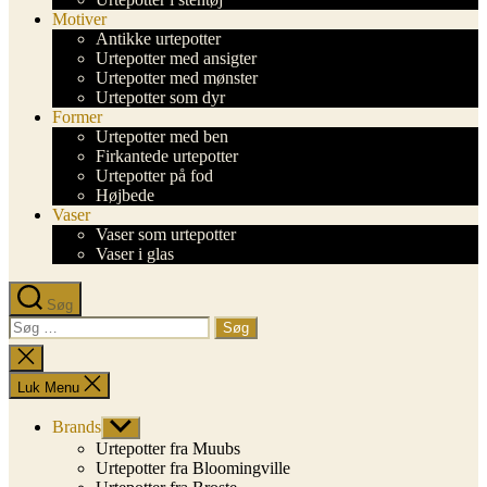
Motiver
Antikke urtepotter
Urtepotter med ansigter
Urtepotter med mønster
Urtepotter som dyr
Former
Urtepotter med ben
Firkantede urtepotter
Urtepotter på fod
Højbede
Vaser
Vaser som urtepotter
Vaser i glas
Søg
Søg
efter:
Luk
søgning
Luk Menu
Brands
Vis
undermenu
Urtepotter fra Muubs
Urtepotter fra Bloomingville