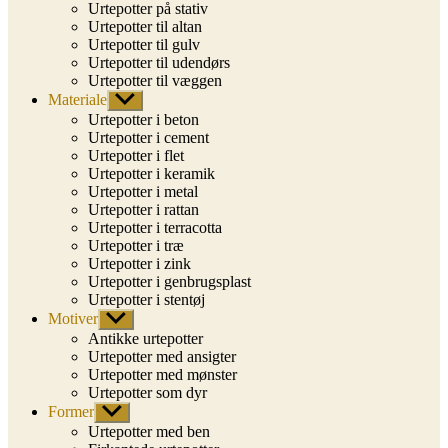
Urtepotter på stativ
Urtepotter til altan
Urtepotter til gulv
Urtepotter til udendørs
Urtepotter til væggen
Materiale
Vis
undermenu
Urtepotter i beton
Urtepotter i cement
Urtepotter i flet
Urtepotter i keramik
Urtepotter i metal
Urtepotter i rattan
Urtepotter i terracotta
Urtepotter i træ
Urtepotter i zink
Urtepotter i genbrugsplast
Urtepotter i stentøj
Motiver
Vis
undermenu
Antikke urtepotter
Urtepotter med ansigter
Urtepotter med mønster
Urtepotter som dyr
Former
Vis
undermenu
Urtepotter med ben