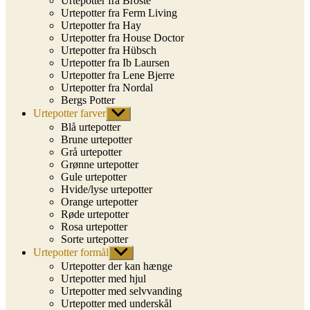
Urtepotter fra Broste
Urtepotter fra Ferm Living
Urtepotter fra Hay
Urtepotter fra House Doctor
Urtepotter fra Hübsch
Urtepotter fra Ib Laursen
Urtepotter fra Lene Bjerre
Urtepotter fra Nordal
Bergs Potter
Urtepotter farver
Vis
undermenu
Blå urtepotter
Brune urtepotter
Grå urtepotter
Grønne urtepotter
Gule urtepotter
Hvide/lyse urtepotter
Orange urtepotter
Røde urtepotter
Rosa urtepotter
Sorte urtepotter
Urtepotter formål
Vis
undermenu
Urtepotter der kan hænge
Urtepotter med hjul
Urtepotter med selvvanding
Urtepotter med underskål