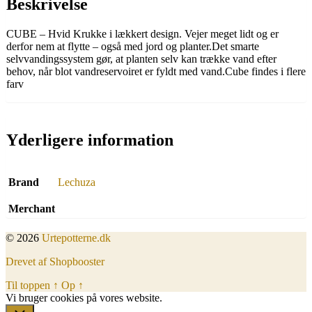
Beskrivelse
CUBE – Hvid Krukke i lækkert design. Vejer meget lidt og er
derfor nem at flytte – også med jord og planter.Det smarte
selvvandingssystem gør, at planten selv kan trække vand efter
behov, når blot vandreservoiret er fyldt med vand.Cube findes i flere
farv
Yderligere information
Brand
Lechuza
Merchant
© 2026
Urtepotterne.dk
Drevet af Shopbooster
Til toppen
↑
Op
↑
Vi bruger cookies på vores website.
Okay, jeg er med