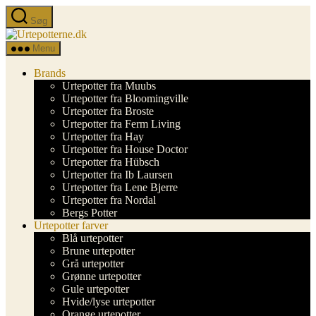
Spring
Søg
til
Urtepotterne.dk
indholdet
Menu
Brands
Urtepotter fra Muubs
Urtepotter fra Bloomingville
Urtepotter fra Broste
Urtepotter fra Ferm Living
Urtepotter fra Hay
Urtepotter fra House Doctor
Urtepotter fra Hübsch
Urtepotter fra Ib Laursen
Urtepotter fra Lene Bjerre
Urtepotter fra Nordal
Bergs Potter
Urtepotter farver
Blå urtepotter
Brune urtepotter
Grå urtepotter
Grønne urtepotter
Gule urtepotter
Hvide/lyse urtepotter
Orange urtepotter