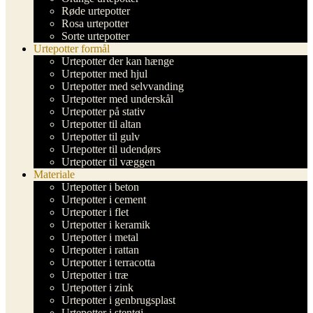
Røde urtepotter
Rosa urtepotter
Sorte urtepotter
Urtepotter formål
Urtepotter der kan hænge
Urtepotter med hjul
Urtepotter med selvvanding
Urtepotter med underskål
Urtepotter på stativ
Urtepotter til altan
Urtepotter til gulv
Urtepotter til udendørs
Urtepotter til væggen
Materiale
Urtepotter i beton
Urtepotter i cement
Urtepotter i flet
Urtepotter i keramik
Urtepotter i metal
Urtepotter i rattan
Urtepotter i terracotta
Urtepotter i træ
Urtepotter i zink
Urtepotter i genbrugsplast
Urtepotter i stentøj