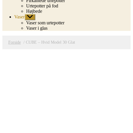
Firkantede urtepotter
Urtepotter på fod
Højbede
Vaser
Vis
undermenu
Vaser som urtepotter
Vaser i glas
Forside
/ CUBE – Hvid Model 30 Glat