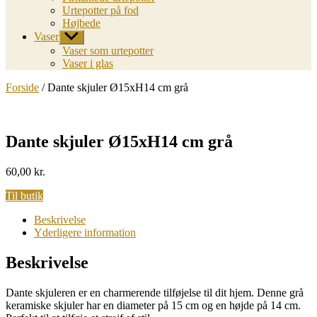
Urtepotter på fod
Højbede
Vaser
Vis
undermenu
Vaser som urtepotter
Vaser i glas
Forside
/ Dante skjuler Ø15xH14 cm grå
Dante skjuler Ø15xH14 cm grå
60,00
kr.
Til butik
Beskrivelse
Yderligere information
Beskrivelse
Dante skjuleren er en charmerende tilføjelse til dit hjem. Denne grå
keramiske skjuler har en diameter på 15 cm og en højde på 14 cm.