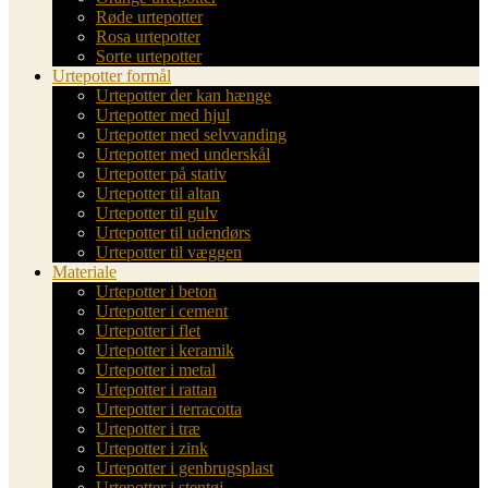
Røde urtepotter
Rosa urtepotter
Sorte urtepotter
Urtepotter formål
Urtepotter der kan hænge
Urtepotter med hjul
Urtepotter med selvvanding
Urtepotter med underskål
Urtepotter på stativ
Urtepotter til altan
Urtepotter til gulv
Urtepotter til udendørs
Urtepotter til væggen
Materiale
Urtepotter i beton
Urtepotter i cement
Urtepotter i flet
Urtepotter i keramik
Urtepotter i metal
Urtepotter i rattan
Urtepotter i terracotta
Urtepotter i træ
Urtepotter i zink
Urtepotter i genbrugsplast
Urtepotter i stentøj