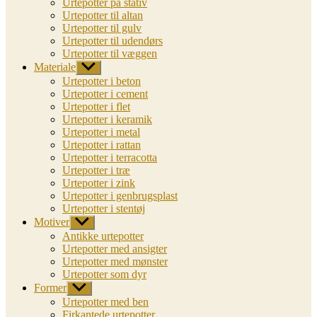
Urtepotter på stativ
Urtepotter til altan
Urtepotter til gulv
Urtepotter til udendørs
Urtepotter til væggen
Materiale
Vis
undermenu
Urtepotter i beton
Urtepotter i cement
Urtepotter i flet
Urtepotter i keramik
Urtepotter i metal
Urtepotter i rattan
Urtepotter i terracotta
Urtepotter i træ
Urtepotter i zink
Urtepotter i genbrugsplast
Urtepotter i stentøj
Motiver
Vis
undermenu
Antikke urtepotter
Urtepotter med ansigter
Urtepotter med mønster
Urtepotter som dyr
Former
Vis
undermenu
Urtepotter med ben
Firkantede urtepotter