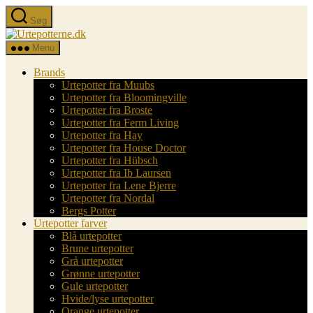
Spring
Søg
til
Urtepotterne.dk
indholdet
Menu
Brands
Urtepotter fra Muubs
Urtepotter fra Bloomingville
Urtepotter fra Broste
Urtepotter fra Ferm Living
Urtepotter fra Hay
Urtepotter fra House Doctor
Urtepotter fra Hübsch
Urtepotter fra Ib Laursen
Urtepotter fra Lene Bjerre
Urtepotter fra Nordal
Bergs Potter
Urtepotter farver
Blå urtepotter
Brune urtepotter
Grå urtepotter
Grønne urtepotter
Gule urtepotter
Hvide/lyse urtepotter
Orange urtepotter