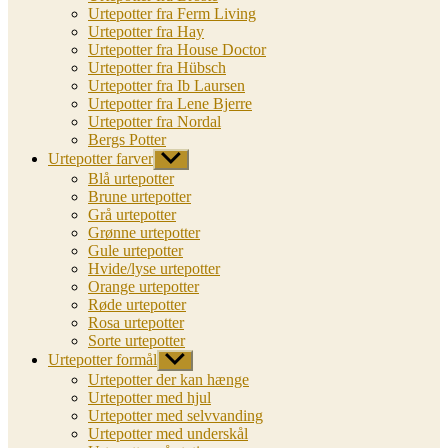
Urtepotter fra Ferm Living
Urtepotter fra Hay
Urtepotter fra House Doctor
Urtepotter fra Hübsch
Urtepotter fra Ib Laursen
Urtepotter fra Lene Bjerre
Urtepotter fra Nordal
Bergs Potter
Urtepotter farver
Vis
undermenu
Blå urtepotter
Brune urtepotter
Grå urtepotter
Grønne urtepotter
Gule urtepotter
Hvide/lyse urtepotter
Orange urtepotter
Røde urtepotter
Rosa urtepotter
Sorte urtepotter
Urtepotter formål
Vis
undermenu
Urtepotter der kan hænge
Urtepotter med hjul
Urtepotter med selvvanding
Urtepotter med underskål