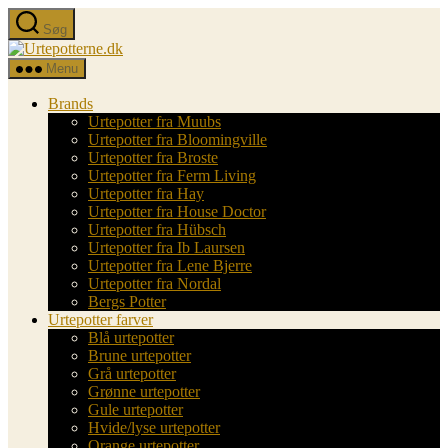
Spring
Søg
til
Urtepotterne.dk
indholdet
Menu
Brands
Urtepotter fra Muubs
Urtepotter fra Bloomingville
Urtepotter fra Broste
Urtepotter fra Ferm Living
Urtepotter fra Hay
Urtepotter fra House Doctor
Urtepotter fra Hübsch
Urtepotter fra Ib Laursen
Urtepotter fra Lene Bjerre
Urtepotter fra Nordal
Bergs Potter
Urtepotter farver
Blå urtepotter
Brune urtepotter
Grå urtepotter
Grønne urtepotter
Gule urtepotter
Hvide/lyse urtepotter
Orange urtepotter