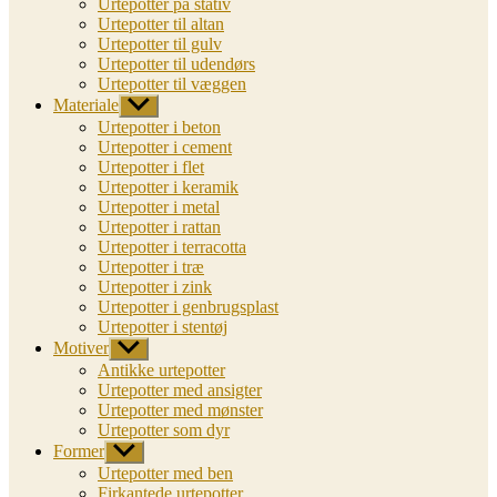
Urtepotter på stativ
Urtepotter til altan
Urtepotter til gulv
Urtepotter til udendørs
Urtepotter til væggen
Materiale
Vis
undermenu
Urtepotter i beton
Urtepotter i cement
Urtepotter i flet
Urtepotter i keramik
Urtepotter i metal
Urtepotter i rattan
Urtepotter i terracotta
Urtepotter i træ
Urtepotter i zink
Urtepotter i genbrugsplast
Urtepotter i stentøj
Motiver
Vis
undermenu
Antikke urtepotter
Urtepotter med ansigter
Urtepotter med mønster
Urtepotter som dyr
Former
Vis
undermenu
Urtepotter med ben
Firkantede urtepotter