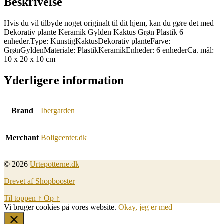
Beskrivelse
Hvis du vil tilbyde noget originalt til dit hjem, kan du gøre det med
Dekorativ plante Keramik Gylden Kaktus Grøn Plastik 6
enheder.Type: KunstigKaktusDekorativ planteFarve:
GrønGyldenMateriale: PlastikKeramikEnheder: 6 enhederCa. mål:
10 x 20 x 10 cm
Yderligere information
Brand
Ibergarden
Merchant
Boligcenter.dk
© 2026
Urtepotterne.dk
Drevet af Shopbooster
Til toppen
↑
Op
↑
Vi bruger cookies på vores website.
Okay, jeg er med