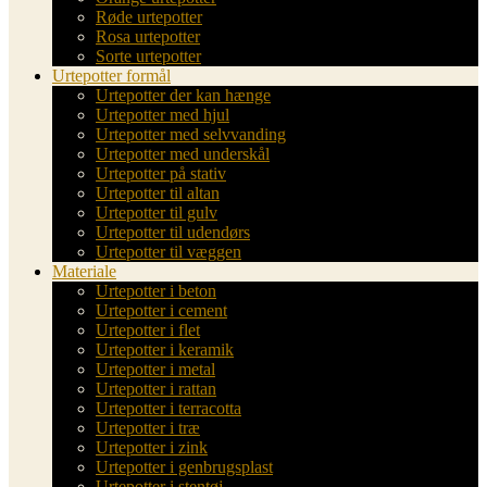
Røde urtepotter
Rosa urtepotter
Sorte urtepotter
Urtepotter formål
Urtepotter der kan hænge
Urtepotter med hjul
Urtepotter med selvvanding
Urtepotter med underskål
Urtepotter på stativ
Urtepotter til altan
Urtepotter til gulv
Urtepotter til udendørs
Urtepotter til væggen
Materiale
Urtepotter i beton
Urtepotter i cement
Urtepotter i flet
Urtepotter i keramik
Urtepotter i metal
Urtepotter i rattan
Urtepotter i terracotta
Urtepotter i træ
Urtepotter i zink
Urtepotter i genbrugsplast
Urtepotter i stentøj