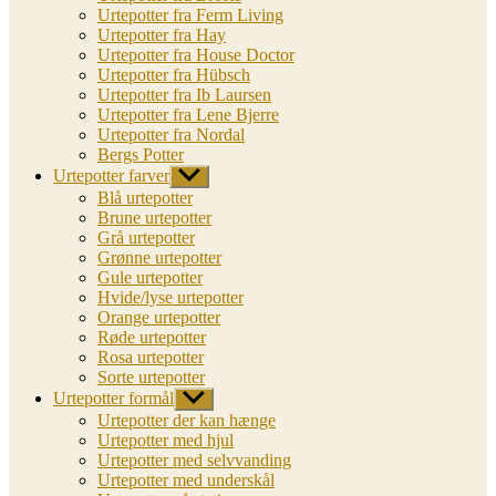
Urtepotter fra Ferm Living
Urtepotter fra Hay
Urtepotter fra House Doctor
Urtepotter fra Hübsch
Urtepotter fra Ib Laursen
Urtepotter fra Lene Bjerre
Urtepotter fra Nordal
Bergs Potter
Urtepotter farver
Vis
undermenu
Blå urtepotter
Brune urtepotter
Grå urtepotter
Grønne urtepotter
Gule urtepotter
Hvide/lyse urtepotter
Orange urtepotter
Røde urtepotter
Rosa urtepotter
Sorte urtepotter
Urtepotter formål
Vis
undermenu
Urtepotter der kan hænge
Urtepotter med hjul
Urtepotter med selvvanding
Urtepotter med underskål