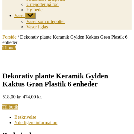
Urtepotter på fod
Højbede
Vaser
Vis
undermenu
Vaser som urtepotter
Vaser i glas
Forside
/ Dekorativ plante Keramik Gylden Kaktus Grøn Plastik 6
enheder
Tilbud!
Dekorativ plante Keramik Gylden
Kaktus Grøn Plastik 6 enheder
Original
Current
518,00
kr.
474,00
kr.
price
price
Til butik
was:
is:
518,00 kr..
474,00 kr..
Beskrivelse
Yderligere information