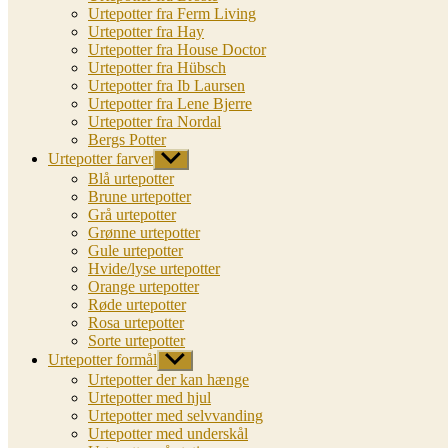
Urtepotter fra Ferm Living
Urtepotter fra Hay
Urtepotter fra House Doctor
Urtepotter fra Hübsch
Urtepotter fra Ib Laursen
Urtepotter fra Lene Bjerre
Urtepotter fra Nordal
Bergs Potter
Urtepotter farver
Vis
undermenu
Blå urtepotter
Brune urtepotter
Grå urtepotter
Grønne urtepotter
Gule urtepotter
Hvide/lyse urtepotter
Orange urtepotter
Røde urtepotter
Rosa urtepotter
Sorte urtepotter
Urtepotter formål
Vis
undermenu
Urtepotter der kan hænge
Urtepotter med hjul
Urtepotter med selvvanding
Urtepotter med underskål