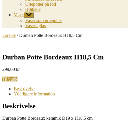
Urtepotter på fod
Højbede
Vaser
Vis
undermenu
Vaser som urtepotter
Vaser i glas
Forside
/ Durban Potte Bordeaux H18,5 Cm
Durban Potte Bordeaux H18,5 Cm
299,00
kr.
Til butik
Beskrivelse
Yderligere information
Beskrivelse
Durban Potte Bordeaux keramik D19 x H18,5 cm