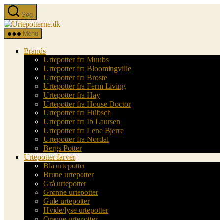
Spring
Søg
til
Urtepotterne.dk
indholdet
Menu
Brands
Urtepotter fra Muubs
Urtepotter fra Bloomingville
Urtepotter fra Broste
Urtepotter fra Ferm Living
Urtepotter fra Hay
Urtepotter fra House Doctor
Urtepotter fra Hübsch
Urtepotter fra Ib Laursen
Urtepotter fra Lene Bjerre
Urtepotter fra Nordal
Bergs Potter
Urtepotter farver
Blå urtepotter
Brune urtepotter
Grå urtepotter
Grønne urtepotter
Gule urtepotter
Hvide/lyse urtepotter
Orange urtepotter