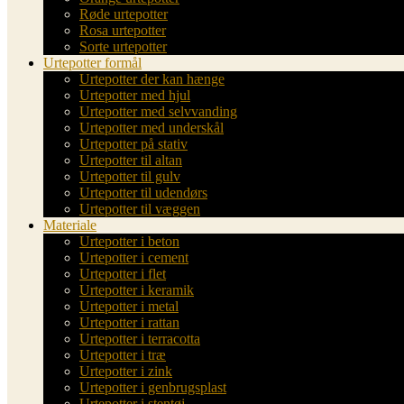
Røde urtepotter
Rosa urtepotter
Sorte urtepotter
Urtepotter formål
Urtepotter der kan hænge
Urtepotter med hjul
Urtepotter med selvvanding
Urtepotter med underskål
Urtepotter på stativ
Urtepotter til altan
Urtepotter til gulv
Urtepotter til udendørs
Urtepotter til væggen
Materiale
Urtepotter i beton
Urtepotter i cement
Urtepotter i flet
Urtepotter i keramik
Urtepotter i metal
Urtepotter i rattan
Urtepotter i terracotta
Urtepotter i træ
Urtepotter i zink
Urtepotter i genbrugsplast
Urtepotter i stentøj