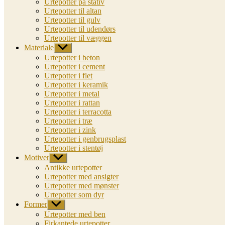
Urtepotter på stativ
Urtepotter til altan
Urtepotter til gulv
Urtepotter til udendørs
Urtepotter til væggen
Materiale
Vis
undermenu
Urtepotter i beton
Urtepotter i cement
Urtepotter i flet
Urtepotter i keramik
Urtepotter i metal
Urtepotter i rattan
Urtepotter i terracotta
Urtepotter i træ
Urtepotter i zink
Urtepotter i genbrugsplast
Urtepotter i stentøj
Motiver
Vis
undermenu
Antikke urtepotter
Urtepotter med ansigter
Urtepotter med mønster
Urtepotter som dyr
Former
Vis
undermenu
Urtepotter med ben
Firkantede urtepotter