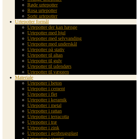
Røde urtepotter
Rosa urtepotter
Sorte urtepotter
Urtepotter formål
Urtepotter der kan hænge
Urtepotter med hjul
Urtepotter med selvvanding
Urtepotter med underskål
Urtepotter på stativ
Urtepotter til altan
Urtepotter til gulv
Urtepotter til udendørs
Urtepotter til væggen
Materiale
Urtepotter i beton
Urtepotter i cement
Urtepotter i flet
Urtepotter i keramik
Urtepotter i metal
Urtepotter i rattan
Urtepotter i terracotta
Urtepotter i træ
Urtepotter i zink
Urtepotter i genbrugsplast
Urtepotter i stentøj