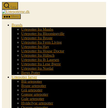
Spring
Søg
til
Urtepotterne.dk
indholdet
Menu
Brands
Urtepotter fra Muubs
Urtepotter fra Bloomingville
Urtepotter fra Broste
Urtepotter fra Ferm Living
Urtepotter fra Hay
Urtepotter fra House Doctor
Urtepotter fra Hübsch
Urtepotter fra Ib Laursen
Urtepotter fra Lene Bjerre
Urtepotter fra Nordal
Bergs Potter
Urtepotter farver
Blå urtepotter
Brune urtepotter
Grå urtepotter
Grønne urtepotter
Gule urtepotter
Hvide/lyse urtepotter
Orange urtepotter