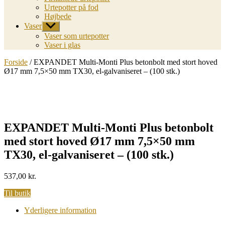
Urtepotter på fod
Højbede
Vaser
Vis
undermenu
Vaser som urtepotter
Vaser i glas
Forside
/ EXPANDET Multi-Monti Plus betonbolt med stort hoved
Ø17 mm 7,5×50 mm TX30, el-galvaniseret – (100 stk.)
EXPANDET Multi-Monti Plus betonbolt
med stort hoved Ø17 mm 7,5×50 mm
TX30, el-galvaniseret – (100 stk.)
537,00
kr.
Til butik
Yderligere information