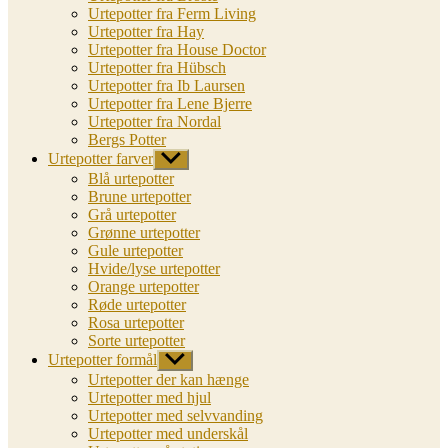
Urtepotter fra Ferm Living
Urtepotter fra Hay
Urtepotter fra House Doctor
Urtepotter fra Hübsch
Urtepotter fra Ib Laursen
Urtepotter fra Lene Bjerre
Urtepotter fra Nordal
Bergs Potter
Urtepotter farver
Vis
undermenu
Blå urtepotter
Brune urtepotter
Grå urtepotter
Grønne urtepotter
Gule urtepotter
Hvide/lyse urtepotter
Orange urtepotter
Røde urtepotter
Rosa urtepotter
Sorte urtepotter
Urtepotter formål
Vis
undermenu
Urtepotter der kan hænge
Urtepotter med hjul
Urtepotter med selvvanding
Urtepotter med underskål