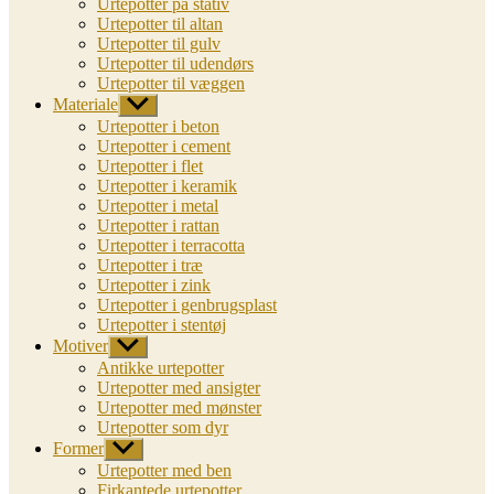
Urtepotter på stativ
Urtepotter til altan
Urtepotter til gulv
Urtepotter til udendørs
Urtepotter til væggen
Materiale
Vis
undermenu
Urtepotter i beton
Urtepotter i cement
Urtepotter i flet
Urtepotter i keramik
Urtepotter i metal
Urtepotter i rattan
Urtepotter i terracotta
Urtepotter i træ
Urtepotter i zink
Urtepotter i genbrugsplast
Urtepotter i stentøj
Motiver
Vis
undermenu
Antikke urtepotter
Urtepotter med ansigter
Urtepotter med mønster
Urtepotter som dyr
Former
Vis
undermenu
Urtepotter med ben
Firkantede urtepotter