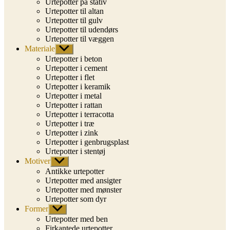
Urtepotter på stativ
Urtepotter til altan
Urtepotter til gulv
Urtepotter til udendørs
Urtepotter til væggen
Materiale
Vis
undermenu
Urtepotter i beton
Urtepotter i cement
Urtepotter i flet
Urtepotter i keramik
Urtepotter i metal
Urtepotter i rattan
Urtepotter i terracotta
Urtepotter i træ
Urtepotter i zink
Urtepotter i genbrugsplast
Urtepotter i stentøj
Motiver
Vis
undermenu
Antikke urtepotter
Urtepotter med ansigter
Urtepotter med mønster
Urtepotter som dyr
Former
Vis
undermenu
Urtepotter med ben
Firkantede urtepotter