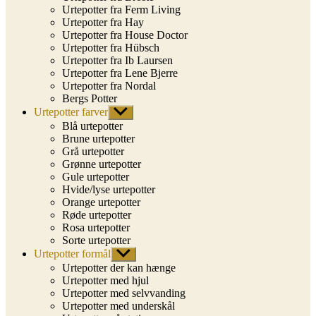
Urtepotter fra Ferm Living
Urtepotter fra Hay
Urtepotter fra House Doctor
Urtepotter fra Hübsch
Urtepotter fra Ib Laursen
Urtepotter fra Lene Bjerre
Urtepotter fra Nordal
Bergs Potter
Urtepotter farver
Vis
undermenu
Blå urtepotter
Brune urtepotter
Grå urtepotter
Grønne urtepotter
Gule urtepotter
Hvide/lyse urtepotter
Orange urtepotter
Røde urtepotter
Rosa urtepotter
Sorte urtepotter
Urtepotter formål
Vis
undermenu
Urtepotter der kan hænge
Urtepotter med hjul
Urtepotter med selvvanding
Urtepotter med underskål