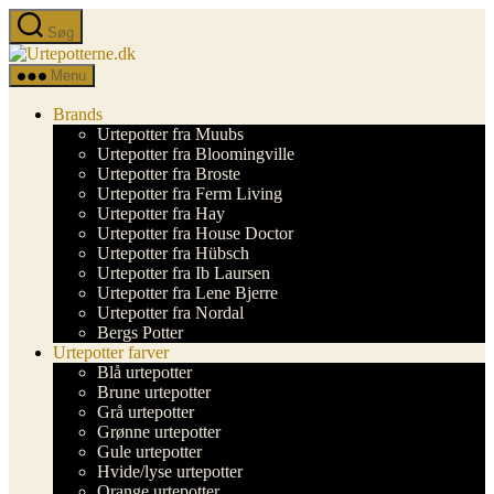
Spring
Søg
til
Urtepotterne.dk
indholdet
Menu
Brands
Urtepotter fra Muubs
Urtepotter fra Bloomingville
Urtepotter fra Broste
Urtepotter fra Ferm Living
Urtepotter fra Hay
Urtepotter fra House Doctor
Urtepotter fra Hübsch
Urtepotter fra Ib Laursen
Urtepotter fra Lene Bjerre
Urtepotter fra Nordal
Bergs Potter
Urtepotter farver
Blå urtepotter
Brune urtepotter
Grå urtepotter
Grønne urtepotter
Gule urtepotter
Hvide/lyse urtepotter
Orange urtepotter