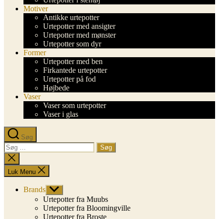
Motiver
Antikke urtepotter
Urtepotter med ansigter
Urtepotter med mønster
Urtepotter som dyr
Former
Urtepotter med ben
Firkantede urtepotter
Urtepotter på fod
Højbede
Vaser
Vaser som urtepotter
Vaser i glas
Søg
Søg
efter:
Luk
søgning
Luk Menu
Brands
Vis
undermenu
Urtepotter fra Muubs
Urtepotter fra Bloomingville
Urtepotter fra Broste