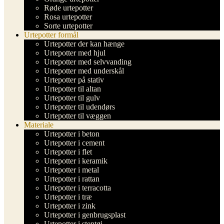
Røde urtepotter
Rosa urtepotter
Sorte urtepotter
Urtepotter formål
Urtepotter der kan hænge
Urtepotter med hjul
Urtepotter med selvvanding
Urtepotter med underskål
Urtepotter på stativ
Urtepotter til altan
Urtepotter til gulv
Urtepotter til udendørs
Urtepotter til væggen
Materiale
Urtepotter i beton
Urtepotter i cement
Urtepotter i flet
Urtepotter i keramik
Urtepotter i metal
Urtepotter i rattan
Urtepotter i terracotta
Urtepotter i træ
Urtepotter i zink
Urtepotter i genbrugsplast
Urtepotter i stentøj