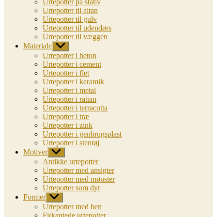
Urtepotter på stativ
Urtepotter til altan
Urtepotter til gulv
Urtepotter til udendørs
Urtepotter til væggen
Materiale
Vis
undermenu
Urtepotter i beton
Urtepotter i cement
Urtepotter i flet
Urtepotter i keramik
Urtepotter i metal
Urtepotter i rattan
Urtepotter i terracotta
Urtepotter i træ
Urtepotter i zink
Urtepotter i genbrugsplast
Urtepotter i stentøj
Motiver
Vis
undermenu
Antikke urtepotter
Urtepotter med ansigter
Urtepotter med mønster
Urtepotter som dyr
Former
Vis
undermenu
Urtepotter med ben
Firkantede urtepotter