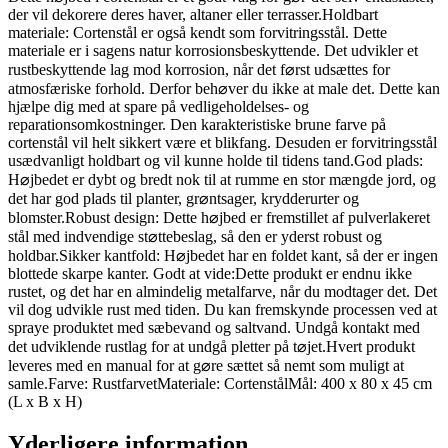
der vil dekorere deres haver, altaner eller terrasser.Holdbart
materiale: Cortenstål er også kendt som forvitringsstål. Dette
materiale er i sagens natur korrosionsbeskyttende. Det udvikler et
rustbeskyttende lag mod korrosion, når det f⌀rst udsættes for
atmosfæriske forhold. Derfor beh⌀ver du ikke at male det. Dette kan
hjælpe dig med at spare på vedligeholdelses- og
reparationsomkostninger. Den karakteristiske brune farve på
cortenstål vil helt sikkert være et blikfang. Desuden er forvitringsstål
usædvanligt holdbart og vil kunne holde til tidens tand.God plads:
H⌀jbedet er dybt og bredt nok til at rumme en stor mængde jord, og
det har god plads til planter, gr⌀ntsager, krydderurter og
blomster.Robust design: Dette h⌀jbed er fremstillet af pulverlakeret
stål med indvendige st⌀ttebeslag, så den er yderst robust og
holdbar.Sikker kantfold: H⌀jbedet har en foldet kant, så der er ingen
blottede skarpe kanter. Godt at vide:Dette produkt er endnu ikke
rustet, og det har en almindelig metalfarve, når du modtager det. Det
vil dog udvikle rust med tiden. Du kan fremskynde processen ved at
spraye produktet med sæbevand og saltvand. Undgå kontakt med
det udviklende rustlag for at undgå pletter på t⌀jet.Hvert produkt
leveres med en manual for at g⌀re sættet så nemt som muligt at
samle.Farve: RustfarvetMateriale: CortenstålMål: 400 x 80 x 45 cm
(L x B x H)
Yderligere information