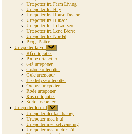
Urtepotter fra Ferm Living
Urtepotter fra Hay
Urtepotter fra House Doctor
Urtepotter fra Hübsch
Urtepotter fra Ib Laursen
Urtepotter fra Lene Bjerre
Urtepotter fra Nordal
Bergs Potter
Urtepotter farver
Vis
undermenu
Blå urtepotter
Brune urtepotter
Grå urtepotter
Grønne urtepotter
Gule urtepotter
Hvide/lyse urtepotter
Orange urtepotter
Røde urtepotter
Rosa urtepotter
Sorte urtepotter
Urtepotter formål
Vis
undermenu
Urtepotter der kan hænge
Urtepotter med hjul
Urtepotter med selvvanding
Urtepotter med underskål