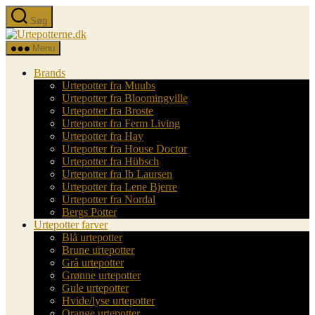
Spring
Søg
til
Urtepotterne.dk
indholdet
Menu
Brands
Urtepotter fra Muubs
Urtepotter fra Bloomingville
Urtepotter fra Broste
Urtepotter fra Ferm Living
Urtepotter fra Hay
Urtepotter fra House Doctor
Urtepotter fra Hübsch
Urtepotter fra Ib Laursen
Urtepotter fra Lene Bjerre
Urtepotter fra Nordal
Bergs Potter
Urtepotter farver
Blå urtepotter
Brune urtepotter
Grå urtepotter
Grønne urtepotter
Gule urtepotter
Hvide/lyse urtepotter
Orange urtepotter