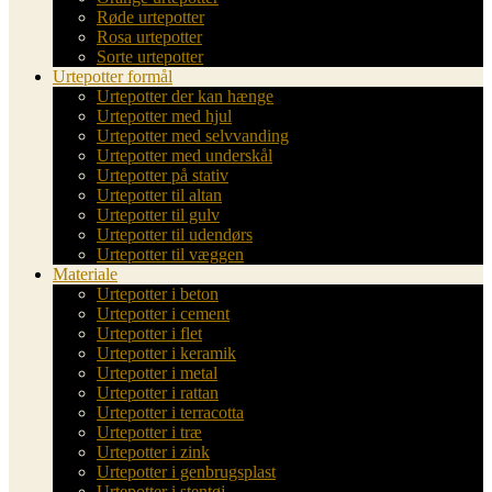
Røde urtepotter
Rosa urtepotter
Sorte urtepotter
Urtepotter formål
Urtepotter der kan hænge
Urtepotter med hjul
Urtepotter med selvvanding
Urtepotter med underskål
Urtepotter på stativ
Urtepotter til altan
Urtepotter til gulv
Urtepotter til udendørs
Urtepotter til væggen
Materiale
Urtepotter i beton
Urtepotter i cement
Urtepotter i flet
Urtepotter i keramik
Urtepotter i metal
Urtepotter i rattan
Urtepotter i terracotta
Urtepotter i træ
Urtepotter i zink
Urtepotter i genbrugsplast
Urtepotter i stentøj