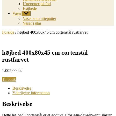
Urtepotter på fod
Højbede
Vaser
Vis
undermenu
Vaser som urtepotter
Vaser i glas
Forside
/ h⌀jbed 400x80x45 cm cortenstål rustfarvet
h⌀jbed 400x80x45 cm cortenstål
rustfarvet
1.005,00
kr.
Til butik
Beskrivelse
Yderligere information
Beskrivelse
Dette h⌀jbed i cortenstål er et godt valg for g⌀r-det-selv-entusiaster,