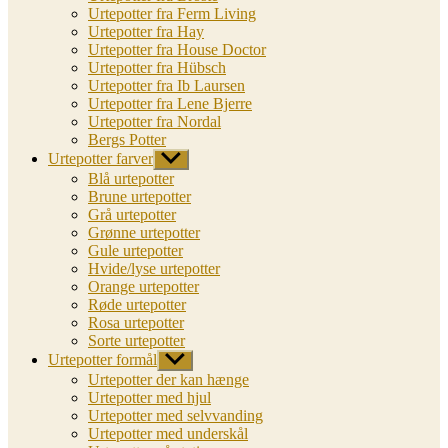
Urtepotter fra Ferm Living
Urtepotter fra Hay
Urtepotter fra House Doctor
Urtepotter fra Hübsch
Urtepotter fra Ib Laursen
Urtepotter fra Lene Bjerre
Urtepotter fra Nordal
Bergs Potter
Urtepotter farver
Vis
undermenu
Blå urtepotter
Brune urtepotter
Grå urtepotter
Grønne urtepotter
Gule urtepotter
Hvide/lyse urtepotter
Orange urtepotter
Røde urtepotter
Rosa urtepotter
Sorte urtepotter
Urtepotter formål
Vis
undermenu
Urtepotter der kan hænge
Urtepotter med hjul
Urtepotter med selvvanding
Urtepotter med underskål