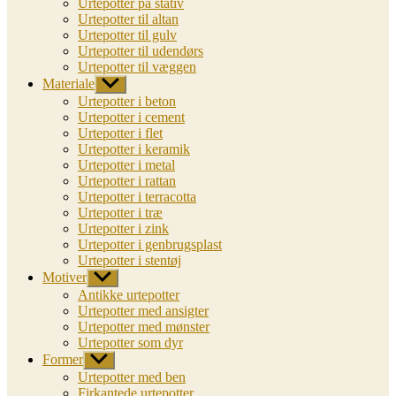
Urtepotter på stativ
Urtepotter til altan
Urtepotter til gulv
Urtepotter til udendørs
Urtepotter til væggen
Materiale
Vis
undermenu
Urtepotter i beton
Urtepotter i cement
Urtepotter i flet
Urtepotter i keramik
Urtepotter i metal
Urtepotter i rattan
Urtepotter i terracotta
Urtepotter i træ
Urtepotter i zink
Urtepotter i genbrugsplast
Urtepotter i stentøj
Motiver
Vis
undermenu
Antikke urtepotter
Urtepotter med ansigter
Urtepotter med mønster
Urtepotter som dyr
Former
Vis
undermenu
Urtepotter med ben
Firkantede urtepotter