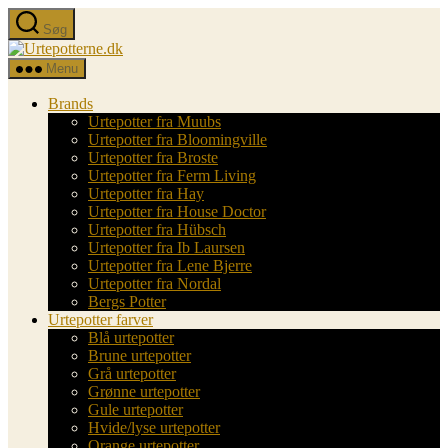
Spring
Søg
til
Urtepotterne.dk
indholdet
Menu
Brands
Urtepotter fra Muubs
Urtepotter fra Bloomingville
Urtepotter fra Broste
Urtepotter fra Ferm Living
Urtepotter fra Hay
Urtepotter fra House Doctor
Urtepotter fra Hübsch
Urtepotter fra Ib Laursen
Urtepotter fra Lene Bjerre
Urtepotter fra Nordal
Bergs Potter
Urtepotter farver
Blå urtepotter
Brune urtepotter
Grå urtepotter
Grønne urtepotter
Gule urtepotter
Hvide/lyse urtepotter
Orange urtepotter