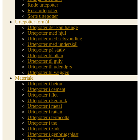
Røde urtepotter
Rosa urtepotter
Sorte urtepotter
Urtepotter formål
Urtepotter der kan hænge
Urtepotter med hjul
Urtepotter med selvvanding
Urtepotter med underskål
Urtepotter på stativ
Urtepotter til altan
Urtepotter til gulv
Urtepotter til udendørs
Urtepotter til væggen
Materiale
Urtepotter i beton
Urtepotter i cement
Urtepotter i flet
Urtepotter i keramik
Urtepotter i metal
Urtepotter i rattan
Urtepotter i terracotta
Urtepotter i træ
Urtepotter i zink
Urtepotter i genbrugsplast
Urtepotter i stentøj