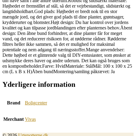
din have samt i alle andre uderum.Robust og slidstærkt materiale:
Højbedet er fremstillet af stål, så det er vejrbestandigt, slidstærkt og
langtidsholdbart.God plads: Højbedet er bredt nok til en stor
mængde jord, og det giver god plads til dine planter, grøntsager,
krydderurter og blomster.Højt design: Du har kontrol over jordens
kvalitet og kan tilpasse jordblandingen efter planternes behov.Åbent
design: Den åbne bund forhindrer, at dine planter får for meget
vand, og det reducerer risikoen for, at rødderne rådner. Rødderne
filtres heller ikke sammen, så det er mulighed for maksimal
potentiale og nem adgang til næringsstoffer.Mange anvendelser:
Dette højbed er et glimrende valg til DIY-entusiaster, som ønsker at
udsmykke deres haver og andre uderum. Det kan også bruges som
en kompostbeholder.Farve: HvidMateriale: StålMål: 100 x 100 x 25
cm (L x B x H)Åben bundMontering/samling påkrævet: Ja
Yderligere information
Brand
Boligcenter
Merchant
Vivas
© 2026
Urtepotterne.dk