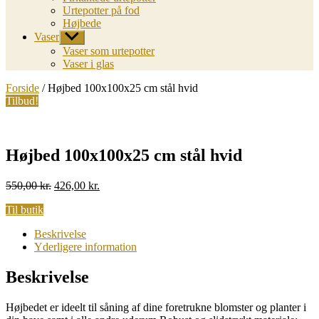
Urtepotter på fod
Højbede
Vaser
Vis
undermenu
Vaser som urtepotter
Vaser i glas
Forside
/ Højbed 100x100x25 cm stål hvid
Tilbud!
Højbed 100x100x25 cm stål hvid
Original
Current
550,00
kr.
426,00
kr.
price
price
Til butik
was:
is:
550,00 kr..
426,00 kr..
Beskrivelse
Yderligere information
Beskrivelse
Højbedet er ideelt til såning af dine foretrukne blomster og planter i