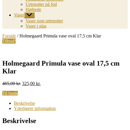
Urtepotter på fod
Højbede
Vaser
Vis
undermenu
Vaser som urtepotter
Vaser i glas
Forside
/ Holmegaard Primula vase oval 17,5 cm Klar
Tilbud!
Holmegaard Primula vase oval 17,5 cm
Klar
Original
Current
465,00
kr.
325,00
kr.
price
price
Til butik
was:
is:
465,00 kr..
325,00 kr..
Beskrivelse
Yderligere information
Beskrivelse