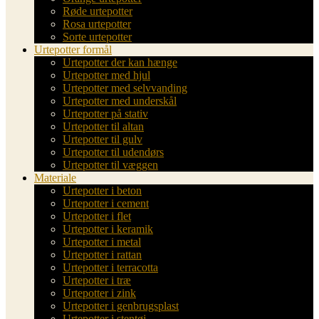
Røde urtepotter
Rosa urtepotter
Sorte urtepotter
Urtepotter formål
Urtepotter der kan hænge
Urtepotter med hjul
Urtepotter med selvvanding
Urtepotter med underskål
Urtepotter på stativ
Urtepotter til altan
Urtepotter til gulv
Urtepotter til udendørs
Urtepotter til væggen
Materiale
Urtepotter i beton
Urtepotter i cement
Urtepotter i flet
Urtepotter i keramik
Urtepotter i metal
Urtepotter i rattan
Urtepotter i terracotta
Urtepotter i træ
Urtepotter i zink
Urtepotter i genbrugsplast
Urtepotter i stentøj