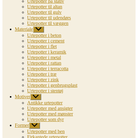
Urtepotter på stativ
Urtepotter til altan
Urtepotter til gulv
Urtepotter til udendørs
Urtepotter til væggen
Materiale
Vis
undermenu
Urtepotter i beton
Urtepotter i cement
Urtepotter i flet
Urtepotter i keramik
Urtepotter i metal
Urtepotter i rattan
Urtepotter i terracotta
Urtepotter i træ
Urtepotter i zink
Urtepotter i genbrugsplast
Urtepotter i stentøj
Motiver
Vis
undermenu
Antikke urtepotter
Urtepotter med ansigter
Urtepotter med mønster
Urtepotter som dyr
Former
Vis
undermenu
Urtepotter med ben
Firkantede urtepotter