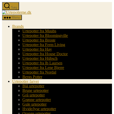
Spring
Søg
til
Urtepotterne.dk
indholdet
Menu
Brands
Urtepotter fra Muubs
Urtepotter fra Bloomingville
Urtepotter fra Broste
Urtepotter fra Ferm Living
Urtepotter fra Hay
Urtepotter fra House Doctor
Urtepotter fra Hübsch
Urtepotter fra Ib Laursen
Urtepotter fra Lene Bjerre
Urtepotter fra Nordal
Bergs Potter
Urtepotter farver
Blå urtepotter
Brune urtepotter
Grå urtepotter
Grønne urtepotter
Gule urtepotter
Hvide/lyse urtepotter
Orange urtepotter