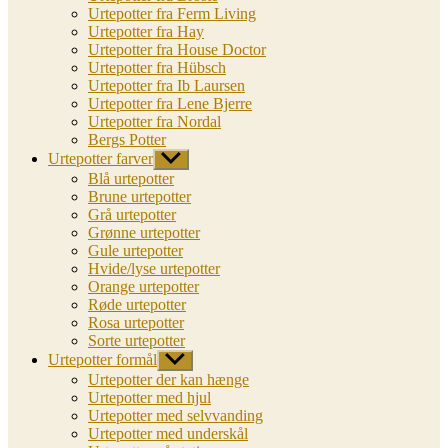
Urtepotter fra Ferm Living
Urtepotter fra Hay
Urtepotter fra House Doctor
Urtepotter fra Hübsch
Urtepotter fra Ib Laursen
Urtepotter fra Lene Bjerre
Urtepotter fra Nordal
Bergs Potter
Urtepotter farver
Vis
undermenu
Blå urtepotter
Brune urtepotter
Grå urtepotter
Grønne urtepotter
Gule urtepotter
Hvide/lyse urtepotter
Orange urtepotter
Røde urtepotter
Rosa urtepotter
Sorte urtepotter
Urtepotter formål
Vis
undermenu
Urtepotter der kan hænge
Urtepotter med hjul
Urtepotter med selvvanding
Urtepotter med underskål