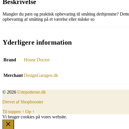
Beskrivelse
Mangler du pæn og praktisk opbevaring til småting derhjemme? Dette ku
opbevaring af småting på et værelse eller måske so
Yderligere information
Brand
House Doctor
Merchant
DesignGaragen.dk
© 2026
Urtepotterne.dk
Drevet af Shopbooster
Til toppen
↑
Op
↑
Vi bruger cookies på vores website.
Okay, jeg er med