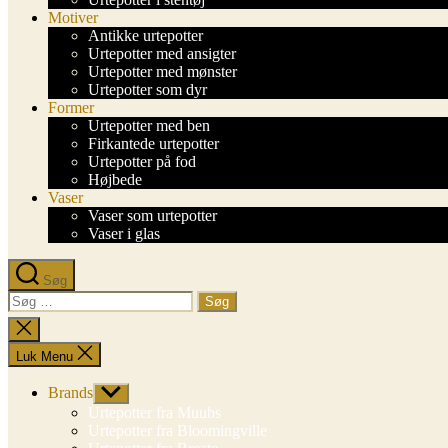
Motiver
Antikke urtepotter
Urtepotter med ansigter
Urtepotter med mønster
Urtepotter som dyr
Former
Urtepotter med ben
Firkantede urtepotter
Urtepotter på fod
Højbede
Vaser
Vaser som urtepotter
Vaser i glas
Søg
Søg
efter:
Luk
søgning
Luk Menu
Brands
Vis
undermenu
Urtepotter fra Muubs
Urtepotter fra Bloomingville