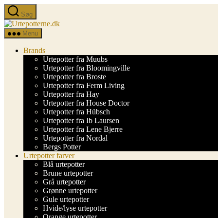
Spring
Søg
til
Urtepotterne.dk
indholdet
Menu
Brands
Urtepotter fra Muubs
Urtepotter fra Bloomingville
Urtepotter fra Broste
Urtepotter fra Ferm Living
Urtepotter fra Hay
Urtepotter fra House Doctor
Urtepotter fra Hübsch
Urtepotter fra Ib Laursen
Urtepotter fra Lene Bjerre
Urtepotter fra Nordal
Bergs Potter
Urtepotter farver
Blå urtepotter
Brune urtepotter
Grå urtepotter
Grønne urtepotter
Gule urtepotter
Hvide/lyse urtepotter
Orange urtepotter