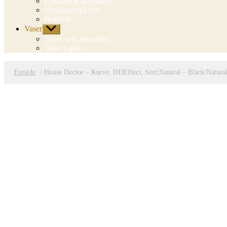
Firkantede urtepotter
Urtepotter på fod
Højbede
Vaser
Vis
undermenu
Vaser som urtepotter
Vaser i glas
Forside
/ House Doctor – Kurve, HDEffect, Sort;Natural – Black/Natural / 