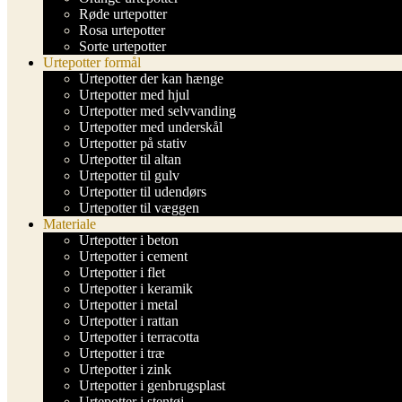
Røde urtepotter
Rosa urtepotter
Sorte urtepotter
Urtepotter formål
Urtepotter der kan hænge
Urtepotter med hjul
Urtepotter med selvvanding
Urtepotter med underskål
Urtepotter på stativ
Urtepotter til altan
Urtepotter til gulv
Urtepotter til udendørs
Urtepotter til væggen
Materiale
Urtepotter i beton
Urtepotter i cement
Urtepotter i flet
Urtepotter i keramik
Urtepotter i metal
Urtepotter i rattan
Urtepotter i terracotta
Urtepotter i træ
Urtepotter i zink
Urtepotter i genbrugsplast
Urtepotter i stentøj