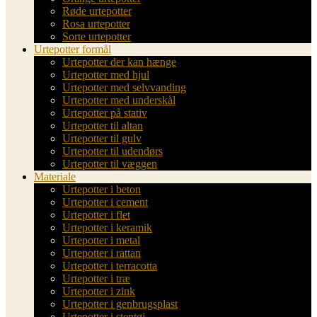
Røde urtepotter
Rosa urtepotter
Sorte urtepotter
Urtepotter formål
Urtepotter der kan hænge
Urtepotter med hjul
Urtepotter med selvvanding
Urtepotter med underskål
Urtepotter på stativ
Urtepotter til altan
Urtepotter til gulv
Urtepotter til udendørs
Urtepotter til væggen
Materiale
Urtepotter i beton
Urtepotter i cement
Urtepotter i flet
Urtepotter i keramik
Urtepotter i metal
Urtepotter i rattan
Urtepotter i terracotta
Urtepotter i træ
Urtepotter i zink
Urtepotter i genbrugsplast
Urtepotter i stentøj