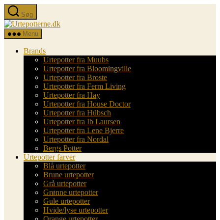
Spring
Søg
til
Urtepotterne.dk
indholdet
Menu
Brands
Urtepotter fra Muubs
Urtepotter fra Bloomingville
Urtepotter fra Broste
Urtepotter fra Ferm Living
Urtepotter fra Hay
Urtepotter fra House Doctor
Urtepotter fra Hübsch
Urtepotter fra Ib Laursen
Urtepotter fra Lene Bjerre
Urtepotter fra Nordal
Bergs Potter
Urtepotter farver
Blå urtepotter
Brune urtepotter
Grå urtepotter
Grønne urtepotter
Gule urtepotter
Hvide/lyse urtepotter
Orange urtepotter