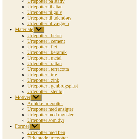
Urtepotter på stativ
Urtepotter til altan
Urtepotter til gulv
Urtepotter til udendørs
Urtepotter til væggen
Materiale
Vis
undermenu
Urtepotter i beton
Urtepotter i cement
Urtepotter i flet
Urtepotter i keramik
Urtepotter i metal
Urtepotter i rattan
Urtepotter i terracotta
Urtepotter i træ
Urtepotter i zink
Urtepotter i genbrugsplast
Urtepotter i stentøj
Motiver
Vis
undermenu
Antikke urtepotter
Urtepotter med ansigter
Urtepotter med mønster
Urtepotter som dyr
Former
Vis
undermenu
Urtepotter med ben
Firkantede urtepotter