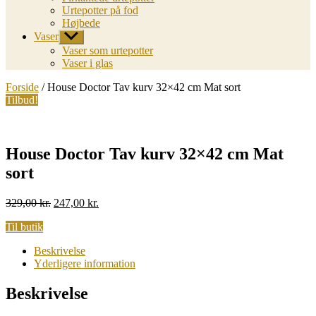
Urtepotter på fod
Højbede
Vaser
Vis
undermenu
Vaser som urtepotter
Vaser i glas
Forside
/ House Doctor Tav kurv 32×42 cm Mat sort
Tilbud!
House Doctor Tav kurv 32×42 cm Mat
sort
Original
Current
329,00
kr.
247,00
kr.
price
price
Til butik
was:
is:
329,00 kr..
247,00 kr..
Beskrivelse
Yderligere information
Beskrivelse