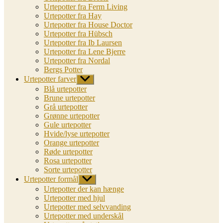
Urtepotter fra Ferm Living
Urtepotter fra Hay
Urtepotter fra House Doctor
Urtepotter fra Hübsch
Urtepotter fra Ib Laursen
Urtepotter fra Lene Bjerre
Urtepotter fra Nordal
Bergs Potter
Urtepotter farver
Vis
undermenu
Blå urtepotter
Brune urtepotter
Grå urtepotter
Grønne urtepotter
Gule urtepotter
Hvide/lyse urtepotter
Orange urtepotter
Røde urtepotter
Rosa urtepotter
Sorte urtepotter
Urtepotter formål
Vis
undermenu
Urtepotter der kan hænge
Urtepotter med hjul
Urtepotter med selvvanding
Urtepotter med underskål