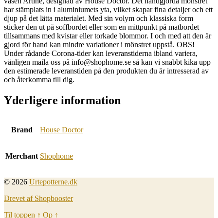
vasen Artine, designad av House Doctor. Det handgjorda mönstret
har stämplats in i aluminiumets yta, vilket skapar fina detaljer och ett
djup på det lätta materialet. Med sin volym och klassiska form
sticker den ut på soffbordet eller som en mittpunkt på matbordet
tillsammans med kvistar eller torkade blommor. I och med att den är
gjord för hand kan mindre variationer i mönstret uppstå. OBS!
Under rådande Corona-tider kan leveranstiderna ibland variera,
vänligen maila oss på info@shophome.se så kan vi snabbt kika upp
den estimerade leveranstiden på den produkten du är intresserad av
och återkomma till dig.
Yderligere information
Brand
House Doctor
Merchant
Shophome
© 2026
Urtepotterne.dk
Drevet af Shopbooster
Til toppen
↑
Op
↑