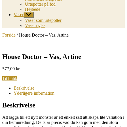
Urtepotter på fod
Højbede
Vaser
Vis
undermenu
Vaser som urtepotter
Vaser i glas
Forside
/ House Doctor – Vas, Artine
House Doctor – Vas, Artine
577,00
kr.
Til butik
Beskrivelse
Yderligere information
Beskrivelse
Att lägga till ett nytt mönster är ett enkelt sätt att skapa lite variation i
din heminredning. Detta är precis vad du kan göra med den stora