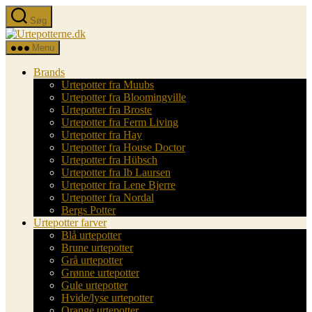
Spring
Søg
til
Urtepotterne.dk
indholdet
Menu
Brands
Urtepotter fra Muubs
Urtepotter fra Bloomingville
Urtepotter fra Broste
Urtepotter fra Ferm Living
Urtepotter fra Hay
Urtepotter fra House Doctor
Urtepotter fra Hübsch
Urtepotter fra Ib Laursen
Urtepotter fra Lene Bjerre
Urtepotter fra Nordal
Bergs Potter
Urtepotter farver
Blå urtepotter
Brune urtepotter
Grå urtepotter
Grønne urtepotter
Gule urtepotter
Hvide/lyse urtepotter
Orange urtepotter