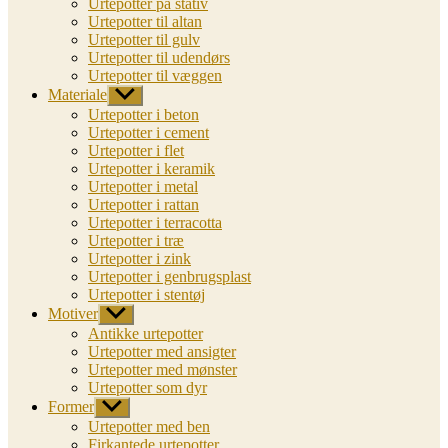
Urtepotter på stativ
Urtepotter til altan
Urtepotter til gulv
Urtepotter til udendørs
Urtepotter til væggen
Materiale
Vis
undermenu
Urtepotter i beton
Urtepotter i cement
Urtepotter i flet
Urtepotter i keramik
Urtepotter i metal
Urtepotter i rattan
Urtepotter i terracotta
Urtepotter i træ
Urtepotter i zink
Urtepotter i genbrugsplast
Urtepotter i stentøj
Motiver
Vis
undermenu
Antikke urtepotter
Urtepotter med ansigter
Urtepotter med mønster
Urtepotter som dyr
Former
Vis
undermenu
Urtepotter med ben
Firkantede urtepotter