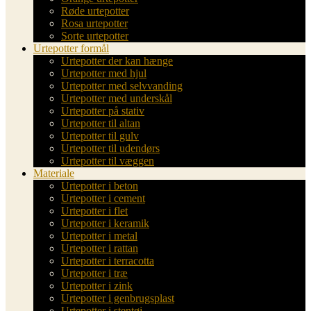
Røde urtepotter
Rosa urtepotter
Sorte urtepotter
Urtepotter formål
Urtepotter der kan hænge
Urtepotter med hjul
Urtepotter med selvvanding
Urtepotter med underskål
Urtepotter på stativ
Urtepotter til altan
Urtepotter til gulv
Urtepotter til udendørs
Urtepotter til væggen
Materiale
Urtepotter i beton
Urtepotter i cement
Urtepotter i flet
Urtepotter i keramik
Urtepotter i metal
Urtepotter i rattan
Urtepotter i terracotta
Urtepotter i træ
Urtepotter i zink
Urtepotter i genbrugsplast
Urtepotter i stentøj