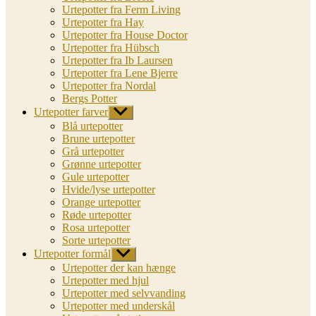
Urtepotter fra Ferm Living
Urtepotter fra Hay
Urtepotter fra House Doctor
Urtepotter fra Hübsch
Urtepotter fra Ib Laursen
Urtepotter fra Lene Bjerre
Urtepotter fra Nordal
Bergs Potter
Urtepotter farver
Vis
undermenu
Blå urtepotter
Brune urtepotter
Grå urtepotter
Grønne urtepotter
Gule urtepotter
Hvide/lyse urtepotter
Orange urtepotter
Røde urtepotter
Rosa urtepotter
Sorte urtepotter
Urtepotter formål
Vis
undermenu
Urtepotter der kan hænge
Urtepotter med hjul
Urtepotter med selvvanding
Urtepotter med underskål