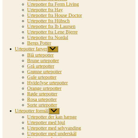
Urtepotter fra Ferm Living
Urtepotter fra Hay
Urtepotter fra House Doctor
Urtepotter fra Hübsch
Urtepotter fra Ib Laursen
Urtepotter fra Lene Bjerre
Urtepotter fra Nordal
Bergs Potter
Urtepotter farver
Vis
undermenu
Blå urtepotter
Brune urtepotter
Grå urtepotter
Grønne urtepotter
Gule urtepotter
Hvide/lyse urtepotter
Orange urtepotter
Røde urtepotter
Rosa urtepotter
Sorte urtepotter
Urtepotter formål
Vis
undermenu
Urtepotter der kan hænge
Urtepotter med hjul
Urtepotter med selvvanding
Urtepotter med underskål