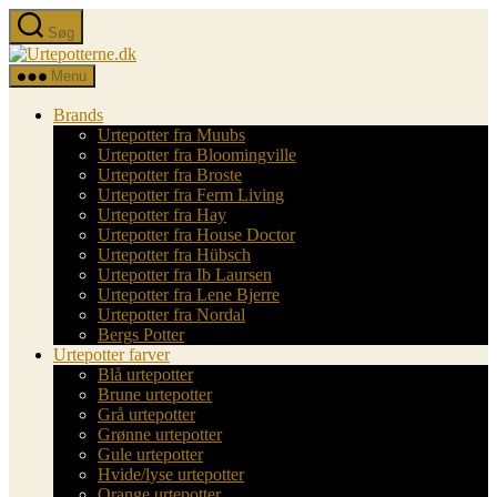
Spring
Søg
til
Urtepotterne.dk
indholdet
Menu
Brands
Urtepotter fra Muubs
Urtepotter fra Bloomingville
Urtepotter fra Broste
Urtepotter fra Ferm Living
Urtepotter fra Hay
Urtepotter fra House Doctor
Urtepotter fra Hübsch
Urtepotter fra Ib Laursen
Urtepotter fra Lene Bjerre
Urtepotter fra Nordal
Bergs Potter
Urtepotter farver
Blå urtepotter
Brune urtepotter
Grå urtepotter
Grønne urtepotter
Gule urtepotter
Hvide/lyse urtepotter
Orange urtepotter