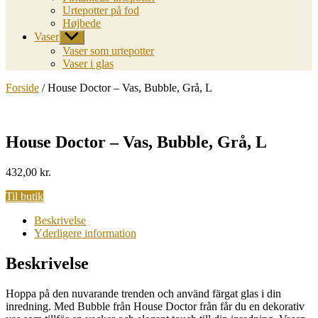
Urtepotter på fod
Højbede
Vaser
Vis
undermenu
Vaser som urtepotter
Vaser i glas
Forside
/ House Doctor – Vas, Bubble, Grå, L
House Doctor – Vas, Bubble, Grå, L
432,00
kr.
Til butik
Beskrivelse
Yderligere information
Beskrivelse
Hoppa på den nuvarande trenden och använd färgat glas i din
inredning. Med Bubble från House Doctor från får du en dekorativ