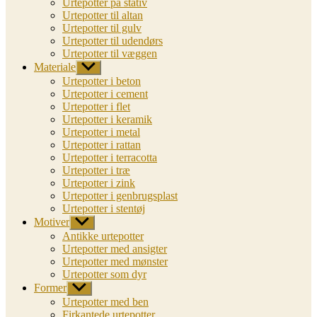
Urtepotter på stativ
Urtepotter til altan
Urtepotter til gulv
Urtepotter til udendørs
Urtepotter til væggen
Materiale
Vis
undermenu
Urtepotter i beton
Urtepotter i cement
Urtepotter i flet
Urtepotter i keramik
Urtepotter i metal
Urtepotter i rattan
Urtepotter i terracotta
Urtepotter i træ
Urtepotter i zink
Urtepotter i genbrugsplast
Urtepotter i stentøj
Motiver
Vis
undermenu
Antikke urtepotter
Urtepotter med ansigter
Urtepotter med mønster
Urtepotter som dyr
Former
Vis
undermenu
Urtepotter med ben
Firkantede urtepotter