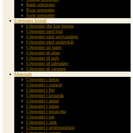
Røde urtepotter
Rosa urtepotter
Sorte urtepotter
Urtepotter formål
Urtepotter der kan hænge
Urtepotter med hjul
Urtepotter med selvvanding
Urtepotter med underskål
Urtepotter på stativ
Urtepotter til altan
Urtepotter til gulv
Urtepotter til udendørs
Urtepotter til væggen
Materiale
Urtepotter i beton
Urtepotter i cement
Urtepotter i flet
Urtepotter i keramik
Urtepotter i metal
Urtepotter i rattan
Urtepotter i terracotta
Urtepotter i træ
Urtepotter i zink
Urtepotter i genbrugsplast
Urtepotter i stentøj