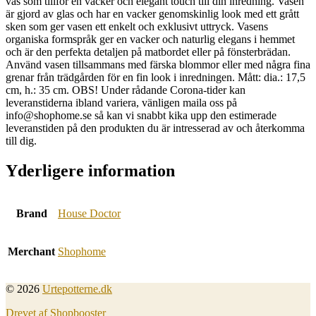
vas som tillför en vacker och elegant touch till din inredning. Vasen
är gjord av glas och har en vacker genomskinlig look med ett grått
sken som ger vasen ett enkelt och exklusivt uttryck. Vasens
organiska formspråk ger en vacker och naturlig elegans i hemmet
och är den perfekta detaljen på matbordet eller på fönsterbrädan.
Använd vasen tillsammans med färska blommor eller med några fina
grenar från trädgården för en fin look i inredningen. Mått: dia.: 17,5
cm, h.: 35 cm. OBS! Under rådande Corona-tider kan
leveranstiderna ibland variera, vänligen maila oss på
info@shophome.se så kan vi snabbt kika upp den estimerade
leveranstiden på den produkten du är intresserad av och återkomma
till dig.
Yderligere information
Brand
House Doctor
Merchant
Shophome
© 2026
Urtepotterne.dk
Drevet af Shopbooster