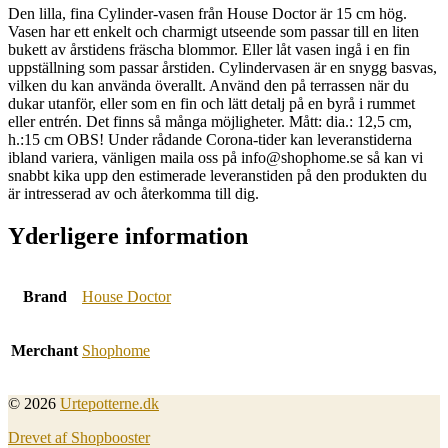
Den lilla, fina Cylinder-vasen från House Doctor är 15 cm hög.
Vasen har ett enkelt och charmigt utseende som passar till en liten
bukett av årstidens fräscha blommor. Eller låt vasen ingå i en fin
uppställning som passar årstiden. Cylindervasen är en snygg basvas,
vilken du kan använda överallt. Använd den på terrassen när du
dukar utanför, eller som en fin och lätt detalj på en byrå i rummet
eller entrén. Det finns så många möjligheter. Mått: dia.: 12,5 cm,
h.:15 cm OBS! Under rådande Corona-tider kan leveranstiderna
ibland variera, vänligen maila oss på info@shophome.se så kan vi
snabbt kika upp den estimerade leveranstiden på den produkten du
är intresserad av och återkomma till dig.
Yderligere information
Brand
House Doctor
Merchant
Shophome
© 2026
Urtepotterne.dk
Drevet af Shopbooster