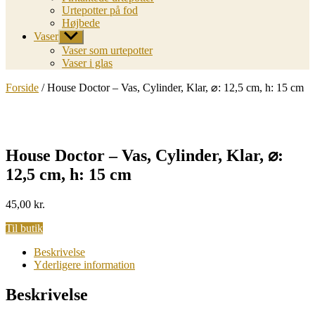
Urtepotter på fod
Højbede
Vaser
Vis
undermenu
Vaser som urtepotter
Vaser i glas
Forside
/ House Doctor – Vas, Cylinder, Klar, ⌀: 12,5 cm, h: 15 cm
House Doctor – Vas, Cylinder, Klar, ⌀:
12,5 cm, h: 15 cm
45,00
kr.
Til butik
Beskrivelse
Yderligere information
Beskrivelse