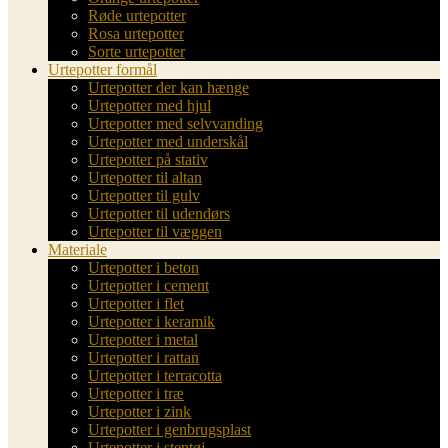
Røde urtepotter
Rosa urtepotter
Sorte urtepotter
Urtepotter formål
Urtepotter der kan hænge
Urtepotter med hjul
Urtepotter med selvvanding
Urtepotter med underskål
Urtepotter på stativ
Urtepotter til altan
Urtepotter til gulv
Urtepotter til udendørs
Urtepotter til væggen
Materiale
Urtepotter i beton
Urtepotter i cement
Urtepotter i flet
Urtepotter i keramik
Urtepotter i metal
Urtepotter i rattan
Urtepotter i terracotta
Urtepotter i træ
Urtepotter i zink
Urtepotter i genbrugsplast
Urtepotter i stentøj