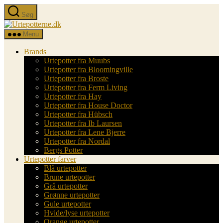
Spring
Søg
til
Urtepotterne.dk
indholdet
Menu
Brands
Urtepotter fra Muubs
Urtepotter fra Bloomingville
Urtepotter fra Broste
Urtepotter fra Ferm Living
Urtepotter fra Hay
Urtepotter fra House Doctor
Urtepotter fra Hübsch
Urtepotter fra Ib Laursen
Urtepotter fra Lene Bjerre
Urtepotter fra Nordal
Bergs Potter
Urtepotter farver
Blå urtepotter
Brune urtepotter
Grå urtepotter
Grønne urtepotter
Gule urtepotter
Hvide/lyse urtepotter
Orange urtepotter