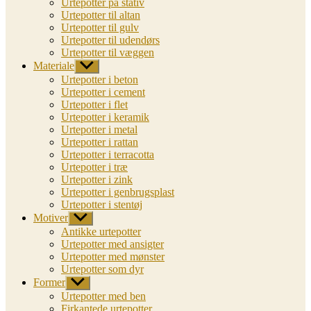
Urtepotter på stativ
Urtepotter til altan
Urtepotter til gulv
Urtepotter til udendørs
Urtepotter til væggen
Materiale
Vis
undermenu
Urtepotter i beton
Urtepotter i cement
Urtepotter i flet
Urtepotter i keramik
Urtepotter i metal
Urtepotter i rattan
Urtepotter i terracotta
Urtepotter i træ
Urtepotter i zink
Urtepotter i genbrugsplast
Urtepotter i stentøj
Motiver
Vis
undermenu
Antikke urtepotter
Urtepotter med ansigter
Urtepotter med mønster
Urtepotter som dyr
Former
Vis
undermenu
Urtepotter med ben
Firkantede urtepotter