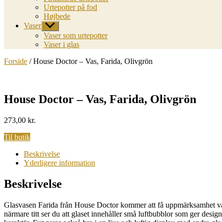
Urtepotter på fod
Højbede
Vaser
Vis
undermenu
Vaser som urtepotter
Vaser i glas
Forside
/ House Doctor – Vas, Farida, Olivgrön
House Doctor – Vas, Farida, Olivgrön
273,00
kr.
Til butik
Beskrivelse
Yderligere information
Beskrivelse
Glasvasen Farida från House Doctor kommer att få uppmärksamhet var 
närmare titt ser du att glaset innehåller små luftbubblor som ger desig