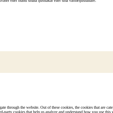
svaser eller bland smala ljusstakar eller små värmeljushållare.
te through the website. Out of these cookies, the cookies that are cate
hird-party cookies that help us analyze and understand how you use this