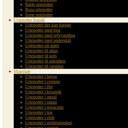
Røde urtepotter
Rosa urtepotter
Sorte urtepotter
Urtepotter formål
Urtepotter der kan hænge
Urtepotter med hjul
Urtepotter med selvvanding
Urtepotter med underskål
Urtepotter på stativ
Urtepotter til altan
Urtepotter til gulv
Urtepotter til udendørs
Urtepotter til væggen
Materiale
Urtepotter i beton
Urtepotter i cement
Urtepotter i flet
Urtepotter i keramik
Urtepotter i metal
Urtepotter i rattan
Urtepotter i terracotta
Urtepotter i træ
Urtepotter i zink
Urtepotter i genbrugsplast
Urtepotter i stentøj