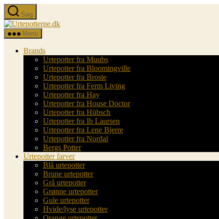
Spring
Søg
til
Urtepotterne.dk
indholdet
Menu
Brands
Urtepotter fra Muubs
Urtepotter fra Bloomingville
Urtepotter fra Broste
Urtepotter fra Ferm Living
Urtepotter fra Hay
Urtepotter fra House Doctor
Urtepotter fra Hübsch
Urtepotter fra Ib Laursen
Urtepotter fra Lene Bjerre
Urtepotter fra Nordal
Bergs Potter
Urtepotter farver
Blå urtepotter
Brune urtepotter
Grå urtepotter
Grønne urtepotter
Gule urtepotter
Hvide/lyse urtepotter
Orange urtepotter