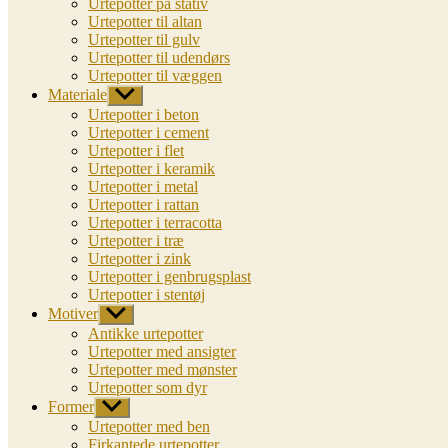
Urtepotter på stativ
Urtepotter til altan
Urtepotter til gulv
Urtepotter til udendørs
Urtepotter til væggen
Materiale
Vis
undermenu
Urtepotter i beton
Urtepotter i cement
Urtepotter i flet
Urtepotter i keramik
Urtepotter i metal
Urtepotter i rattan
Urtepotter i terracotta
Urtepotter i træ
Urtepotter i zink
Urtepotter i genbrugsplast
Urtepotter i stentøj
Motiver
Vis
undermenu
Antikke urtepotter
Urtepotter med ansigter
Urtepotter med mønster
Urtepotter som dyr
Former
Vis
undermenu
Urtepotter med ben
Firkantede urtepotter