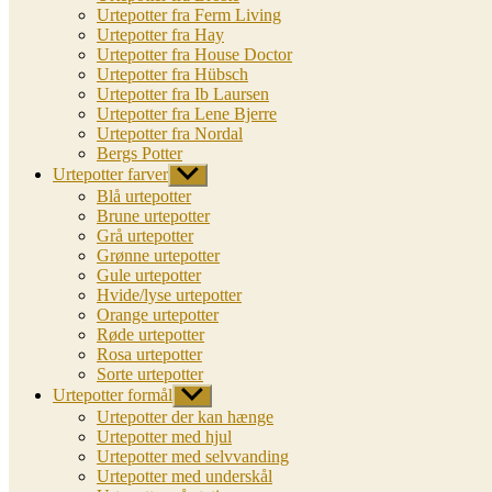
Urtepotter fra Ferm Living
Urtepotter fra Hay
Urtepotter fra House Doctor
Urtepotter fra Hübsch
Urtepotter fra Ib Laursen
Urtepotter fra Lene Bjerre
Urtepotter fra Nordal
Bergs Potter
Urtepotter farver
Vis
undermenu
Blå urtepotter
Brune urtepotter
Grå urtepotter
Grønne urtepotter
Gule urtepotter
Hvide/lyse urtepotter
Orange urtepotter
Røde urtepotter
Rosa urtepotter
Sorte urtepotter
Urtepotter formål
Vis
undermenu
Urtepotter der kan hænge
Urtepotter med hjul
Urtepotter med selvvanding
Urtepotter med underskål