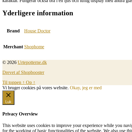
karaktär. Fungerar också bra i en ljus och luftig display med andra gla
Yderligere information
Brand
House Doctor
Merchant
Shophome
© 2026
Urtepotterne.dk
Drevet af Shopbooster
Til toppen
↑
Op
↑
Vi bruger cookies på vores website.
Okay, jeg er med
Luk
Privacy Overview
This website uses cookies to improve your experience while you naviga
for the working of basic functionalities of the website. We also use t