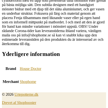
cylinderform med en läpp som presenterar dina blommor eller grenar
på bästa möjliga sätt. Den subtila designen med ett handgjort
mönster bidrar med ett djup till det släta aluminiumet, och ger vasen
en underbar struktur. Fokusera på färg och material genom att
placera Fenja tillsammans med liknande vaser eller på egen hand
som en informell mittpunkt på matbordet. I och med att den är gjord
för hand kan mindre variationer i mönstret uppstå. OBS! Under
rådande Corona-tider kan leveranstiderna ibland variera, vänligen
maila oss på info@shophome.se så kan vi snabbt kika upp den
estimerade leveranstiden på den produkten du är intresserad av och
återkomma till dig.
Yderligere information
Brand
House Doctor
Merchant
Shophome
© 2026
Urtepotterne.dk
Drevet af Shopbooster