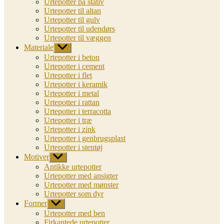
Urtepotter på stativ
Urtepotter til altan
Urtepotter til gulv
Urtepotter til udendørs
Urtepotter til væggen
Materiale
Vis
undermenu
Urtepotter i beton
Urtepotter i cement
Urtepotter i flet
Urtepotter i keramik
Urtepotter i metal
Urtepotter i rattan
Urtepotter i terracotta
Urtepotter i træ
Urtepotter i zink
Urtepotter i genbrugsplast
Urtepotter i stentøj
Motiver
Vis
undermenu
Antikke urtepotter
Urtepotter med ansigter
Urtepotter med mønster
Urtepotter som dyr
Former
Vis
undermenu
Urtepotter med ben
Firkantede urtepotter