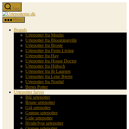
Spring
Søg
til
Urtepotterne.dk
indholdet
Menu
Brands
Urtepotter fra Muubs
Urtepotter fra Bloomingville
Urtepotter fra Broste
Urtepotter fra Ferm Living
Urtepotter fra Hay
Urtepotter fra House Doctor
Urtepotter fra Hübsch
Urtepotter fra Ib Laursen
Urtepotter fra Lene Bjerre
Urtepotter fra Nordal
Bergs Potter
Urtepotter farver
Blå urtepotter
Brune urtepotter
Grå urtepotter
Grønne urtepotter
Gule urtepotter
Hvide/lyse urtepotter
Orange urtepotter