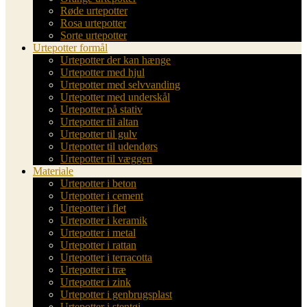
Røde urtepotter
Rosa urtepotter
Sorte urtepotter
Urtepotter formål
Urtepotter der kan hænge
Urtepotter med hjul
Urtepotter med selvvanding
Urtepotter med underskål
Urtepotter på stativ
Urtepotter til altan
Urtepotter til gulv
Urtepotter til udendørs
Urtepotter til væggen
Materiale
Urtepotter i beton
Urtepotter i cement
Urtepotter i flet
Urtepotter i keramik
Urtepotter i metal
Urtepotter i rattan
Urtepotter i terracotta
Urtepotter i træ
Urtepotter i zink
Urtepotter i genbrugsplast
Urtepotter i stentøj