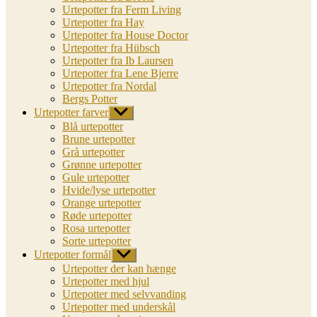
Urtepotter fra Ferm Living
Urtepotter fra Hay
Urtepotter fra House Doctor
Urtepotter fra Hübsch
Urtepotter fra Ib Laursen
Urtepotter fra Lene Bjerre
Urtepotter fra Nordal
Bergs Potter
Urtepotter farver
Vis
undermenu
Blå urtepotter
Brune urtepotter
Grå urtepotter
Grønne urtepotter
Gule urtepotter
Hvide/lyse urtepotter
Orange urtepotter
Røde urtepotter
Rosa urtepotter
Sorte urtepotter
Urtepotter formål
Vis
undermenu
Urtepotter der kan hænge
Urtepotter med hjul
Urtepotter med selvvanding
Urtepotter med underskål