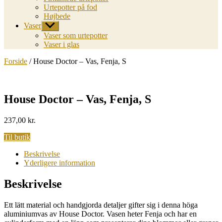
Urtepotter på fod
Højbede
Vaser
Vis
undermenu
Vaser som urtepotter
Vaser i glas
Forside
/ House Doctor – Vas, Fenja, S
House Doctor – Vas, Fenja, S
237,00
kr.
Til butik
Beskrivelse
Yderligere information
Beskrivelse
Ett lätt material och handgjorda detaljer gifter sig i denna höga
aluminiumvas av House Doctor. Vasen heter Fenja och har en