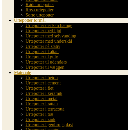
Røde urtepotter
Rosa urtepotter
Sorte urtepotter
Urtepotter formål
Urtepotter der kan hænge
Urtepotter med hjul
Urtepotter med selvvanding
Urtepotter med underskål
Urtepotter på stativ
Urtepotter til altan
Urtepotter til gulv
Urtepotter til udendørs
Urtepotter til væggen
Materiale
Urtepotter i beton
Urtepotter i cement
Urtepotter i flet
Urtepotter i keramik
Urtepotter i metal
Urtepotter i rattan
Urtepotter i terracotta
Urtepotter i træ
Urtepotter i zink
Urtepotter i genbrugsplast
Urtepotter i stentøj