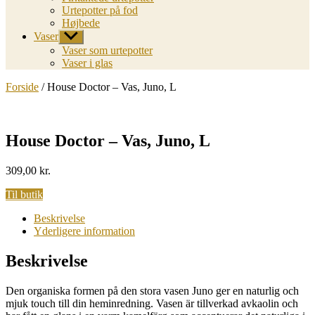
Urtepotter på fod
Højbede
Vaser
Vis
undermenu
Vaser som urtepotter
Vaser i glas
Forside
/ House Doctor – Vas, Juno, L
House Doctor – Vas, Juno, L
309,00
kr.
Til butik
Beskrivelse
Yderligere information
Beskrivelse
Den organiska formen på den stora vasen Juno ger en naturlig och
mjuk touch till din heminredning. Vasen är tillverkad avkaolin och