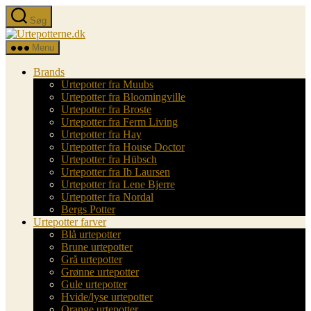
Spring
Søg
til
Urtepotterne.dk
indholdet
Menu
Brands
Urtepotter fra Muubs
Urtepotter fra Bloomingville
Urtepotter fra Broste
Urtepotter fra Ferm Living
Urtepotter fra Hay
Urtepotter fra House Doctor
Urtepotter fra Hübsch
Urtepotter fra Ib Laursen
Urtepotter fra Lene Bjerre
Urtepotter fra Nordal
Bergs Potter
Urtepotter farver
Blå urtepotter
Brune urtepotter
Grå urtepotter
Grønne urtepotter
Gule urtepotter
Hvide/lyse urtepotter
Orange urtepotter