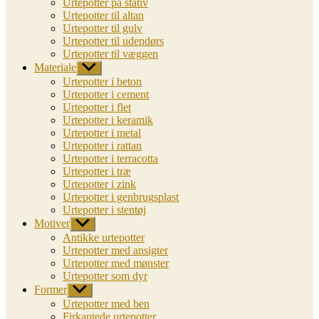
Urtepotter på stativ
Urtepotter til altan
Urtepotter til gulv
Urtepotter til udendørs
Urtepotter til væggen
Materiale
Vis
undermenu
Urtepotter i beton
Urtepotter i cement
Urtepotter i flet
Urtepotter i keramik
Urtepotter i metal
Urtepotter i rattan
Urtepotter i terracotta
Urtepotter i træ
Urtepotter i zink
Urtepotter i genbrugsplast
Urtepotter i stentøj
Motiver
Vis
undermenu
Antikke urtepotter
Urtepotter med ansigter
Urtepotter med mønster
Urtepotter som dyr
Former
Vis
undermenu
Urtepotter med ben
Firkantede urtepotter