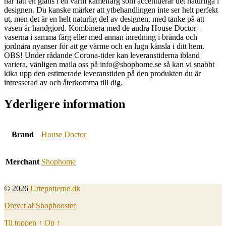
har fått en glans i en varm kamelfärg som accentuerar det naturliga i
designen. Du kanske märker att ytbehandlingen inte ser helt perfekt
ut, men det är en helt naturlig del av designen, med tanke på att
vasen är handgjord. Kombinera med de andra House Doctor-
vaserna i samma färg eller med annan inredning i brända och
jordnära nyanser för att ge värme och en lugn känsla i ditt hem.
OBS! Under rådande Corona-tider kan leveranstiderna ibland
variera, vänligen maila oss på info@shophome.se så kan vi snabbt
kika upp den estimerade leveranstiden på den produkten du är
intresserad av och återkomma till dig.
Yderligere information
Brand
House Doctor
Merchant
Shophome
© 2026
Urtepotterne.dk
Drevet af Shopbooster
Til toppen
↑
Op
↑