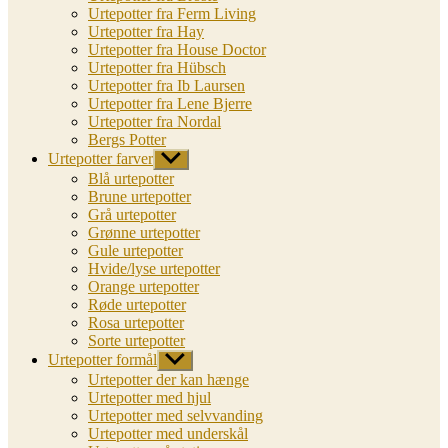
Urtepotter fra Ferm Living
Urtepotter fra Hay
Urtepotter fra House Doctor
Urtepotter fra Hübsch
Urtepotter fra Ib Laursen
Urtepotter fra Lene Bjerre
Urtepotter fra Nordal
Bergs Potter
Urtepotter farver
Vis
undermenu
Blå urtepotter
Brune urtepotter
Grå urtepotter
Grønne urtepotter
Gule urtepotter
Hvide/lyse urtepotter
Orange urtepotter
Røde urtepotter
Rosa urtepotter
Sorte urtepotter
Urtepotter formål
Vis
undermenu
Urtepotter der kan hænge
Urtepotter med hjul
Urtepotter med selvvanding
Urtepotter med underskål