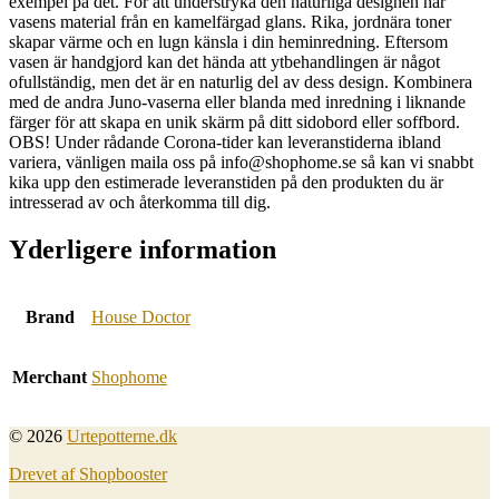
exempel på det. För att understryka den naturliga designen har
vasens material från en kamelfärgad glans. Rika, jordnära toner
skapar värme och en lugn känsla i din heminredning. Eftersom
vasen är handgjord kan det hända att ytbehandlingen är något
ofullständig, men det är en naturlig del av dess design. Kombinera
med de andra Juno-vaserna eller blanda med inredning i liknande
färger för att skapa en unik skärm på ditt sidobord eller soffbord.
OBS! Under rådande Corona-tider kan leveranstiderna ibland
variera, vänligen maila oss på info@shophome.se så kan vi snabbt
kika upp den estimerade leveranstiden på den produkten du är
intresserad av och återkomma till dig.
Yderligere information
Brand
House Doctor
Merchant
Shophome
© 2026
Urtepotterne.dk
Drevet af Shopbooster