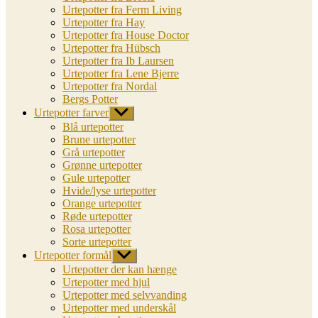
Urtepotter fra Ferm Living
Urtepotter fra Hay
Urtepotter fra House Doctor
Urtepotter fra Hübsch
Urtepotter fra Ib Laursen
Urtepotter fra Lene Bjerre
Urtepotter fra Nordal
Bergs Potter
Urtepotter farver
Vis
undermenu
Blå urtepotter
Brune urtepotter
Grå urtepotter
Grønne urtepotter
Gule urtepotter
Hvide/lyse urtepotter
Orange urtepotter
Røde urtepotter
Rosa urtepotter
Sorte urtepotter
Urtepotter formål
Vis
undermenu
Urtepotter der kan hænge
Urtepotter med hjul
Urtepotter med selvvanding
Urtepotter med underskål