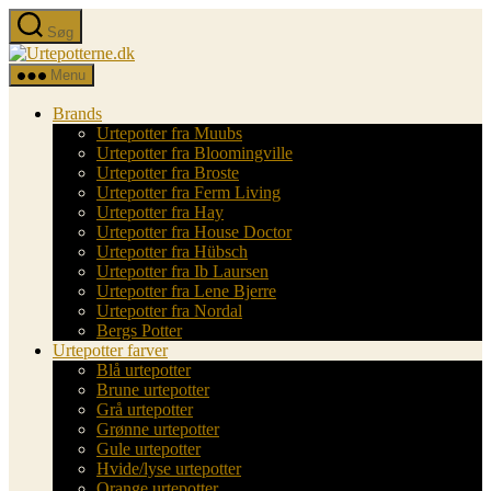
Spring
Søg
til
Urtepotterne.dk
indholdet
Menu
Brands
Urtepotter fra Muubs
Urtepotter fra Bloomingville
Urtepotter fra Broste
Urtepotter fra Ferm Living
Urtepotter fra Hay
Urtepotter fra House Doctor
Urtepotter fra Hübsch
Urtepotter fra Ib Laursen
Urtepotter fra Lene Bjerre
Urtepotter fra Nordal
Bergs Potter
Urtepotter farver
Blå urtepotter
Brune urtepotter
Grå urtepotter
Grønne urtepotter
Gule urtepotter
Hvide/lyse urtepotter
Orange urtepotter