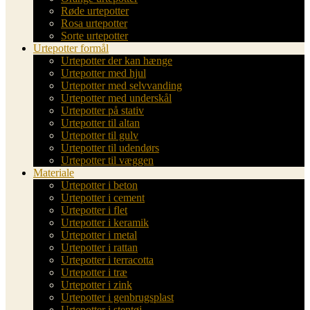
Røde urtepotter
Rosa urtepotter
Sorte urtepotter
Urtepotter formål
Urtepotter der kan hænge
Urtepotter med hjul
Urtepotter med selvvanding
Urtepotter med underskål
Urtepotter på stativ
Urtepotter til altan
Urtepotter til gulv
Urtepotter til udendørs
Urtepotter til væggen
Materiale
Urtepotter i beton
Urtepotter i cement
Urtepotter i flet
Urtepotter i keramik
Urtepotter i metal
Urtepotter i rattan
Urtepotter i terracotta
Urtepotter i træ
Urtepotter i zink
Urtepotter i genbrugsplast
Urtepotter i stentøj