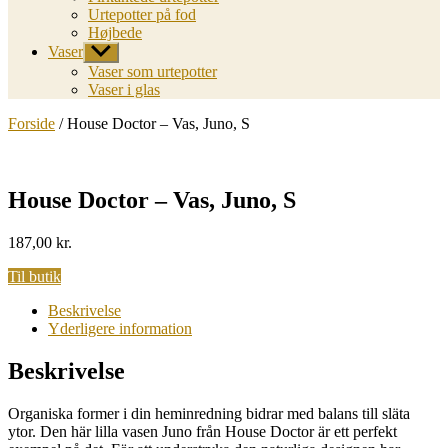
Urtepotter på fod
Højbede
Vaser
Vis
undermenu
Vaser som urtepotter
Vaser i glas
Forside
/ House Doctor – Vas, Juno, S
House Doctor – Vas, Juno, S
187,00
kr.
Til butik
Beskrivelse
Yderligere information
Beskrivelse
Organiska former i din heminredning bidrar med balans till släta
ytor. Den här lilla vasen Juno från House Doctor är ett perfekt