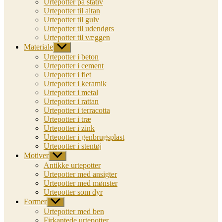
Urtepotter på stativ
Urtepotter til altan
Urtepotter til gulv
Urtepotter til udendørs
Urtepotter til væggen
Materiale
Vis
undermenu
Urtepotter i beton
Urtepotter i cement
Urtepotter i flet
Urtepotter i keramik
Urtepotter i metal
Urtepotter i rattan
Urtepotter i terracotta
Urtepotter i træ
Urtepotter i zink
Urtepotter i genbrugsplast
Urtepotter i stentøj
Motiver
Vis
undermenu
Antikke urtepotter
Urtepotter med ansigter
Urtepotter med mønster
Urtepotter som dyr
Former
Vis
undermenu
Urtepotter med ben
Firkantede urtepotter