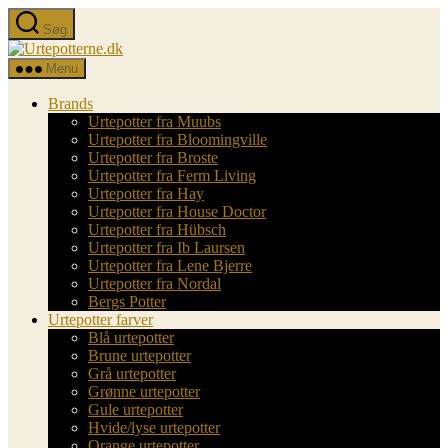
Spring
Søg
til
Urtepotterne.dk
indholdet
Menu
Brands
Urtepotter fra Muubs
Urtepotter fra Bloomingville
Urtepotter fra Broste
Urtepotter fra Ferm Living
Urtepotter fra Hay
Urtepotter fra House Doctor
Urtepotter fra Hübsch
Urtepotter fra Ib Laursen
Urtepotter fra Lene Bjerre
Urtepotter fra Nordal
Bergs Potter
Urtepotter farver
Blå urtepotter
Brune urtepotter
Grå urtepotter
Grønne urtepotter
Gule urtepotter
Hvide/lyse urtepotter
Orange urtepotter