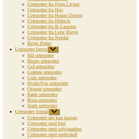
Urtepotter fra Ferm Living
Urtepotter fra Hay
Urtepotter fra House Doctor
Urtepotter fra Hübsch
Urtepotter fra Ib Laursen
Urtepotter fra Lene Bjerre
Urtepotter fra Nordal
Bergs Potter
Urtepotter farver
Vis
undermenu
Blå urtepotter
Brune urtepotter
Grå urtepotter
Grønne urtepotter
Gule urtepotter
Hvide/lyse urtepotter
Orange urtepotter
Røde urtepotter
Rosa urtepotter
Sorte urtepotter
Urtepotter formål
Vis
undermenu
Urtepotter der kan hænge
Urtepotter med hjul
Urtepotter med selvvanding
Urtepotter med underskål