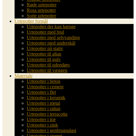
Røde urtepotter
Rosa urtepotter
Sorte urtepotter
Urtepotter formål
Urtepotter der kan hænge
Urtepotter med hjul
Urtepotter med selvvanding
Urtepotter med underskål
Urtepotter på stativ
Urtepotter til altan
Urtepotter til gulv
Urtepotter til udendørs
Urtepotter til væggen
Materiale
Urtepotter i beton
Urtepotter i cement
Urtepotter i flet
Urtepotter i keramik
Urtepotter i metal
Urtepotter i rattan
Urtepotter i terracotta
Urtepotter i træ
Urtepotter i zink
Urtepotter i genbrugsplast
Urtepotter i stentøj