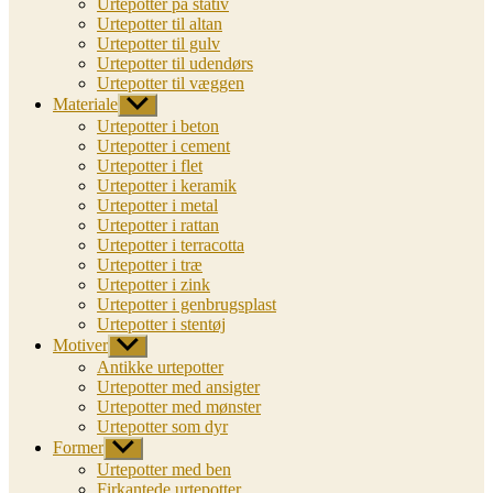
Urtepotter på stativ
Urtepotter til altan
Urtepotter til gulv
Urtepotter til udendørs
Urtepotter til væggen
Materiale
Vis
undermenu
Urtepotter i beton
Urtepotter i cement
Urtepotter i flet
Urtepotter i keramik
Urtepotter i metal
Urtepotter i rattan
Urtepotter i terracotta
Urtepotter i træ
Urtepotter i zink
Urtepotter i genbrugsplast
Urtepotter i stentøj
Motiver
Vis
undermenu
Antikke urtepotter
Urtepotter med ansigter
Urtepotter med mønster
Urtepotter som dyr
Former
Vis
undermenu
Urtepotter med ben
Firkantede urtepotter