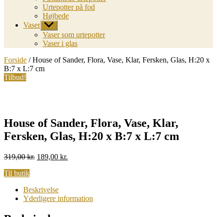
Urtepotter på fod
Højbede
Vaser
Vis
undermenu
Vaser som urtepotter
Vaser i glas
Forside
/ House of Sander, Flora, Vase, Klar, Fersken, Glas, H:20 x
B:7 x L:7 cm
Tilbud!
House of Sander, Flora, Vase, Klar,
Fersken, Glas, H:20 x B:7 x L:7 cm
Original
Current
319,00
kr.
189,00
kr.
price
price
Til butik
was:
is:
319,00 kr..
189,00 kr..
Beskrivelse
Yderligere information