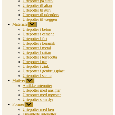
Urtepotter på stativ
Urtepotter til altan
Urtepotter til gulv
Urtepotter til udendørs
Urtepotter til væggen
Materiale
Vis
undermenu
Urtepotter i beton
Urtepotter i cement
Urtepotter i flet
Urtepotter i keramik
Urtepotter i metal
Urtepotter i rattan
Urtepotter i terracotta
Urtepotter i træ
Urtepotter i zink
Urtepotter i genbrugsplast
Urtepotter i stentøj
Motiver
Vis
undermenu
Antikke urtepotter
Urtepotter med ansigter
Urtepotter med mønster
Urtepotter som dyr
Former
Vis
undermenu
Urtepotter med ben
Firkantede urtepotter