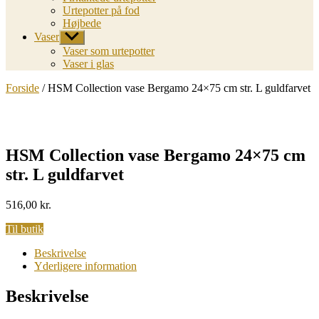
Urtepotter på fod
Højbede
Vaser
Vis
undermenu
Vaser som urtepotter
Vaser i glas
Forside
/ HSM Collection vase Bergamo 24×75 cm str. L guldfarvet
HSM Collection vase Bergamo 24×75 cm
str. L guldfarvet
516,00
kr.
Til butik
Beskrivelse
Yderligere information
Beskrivelse