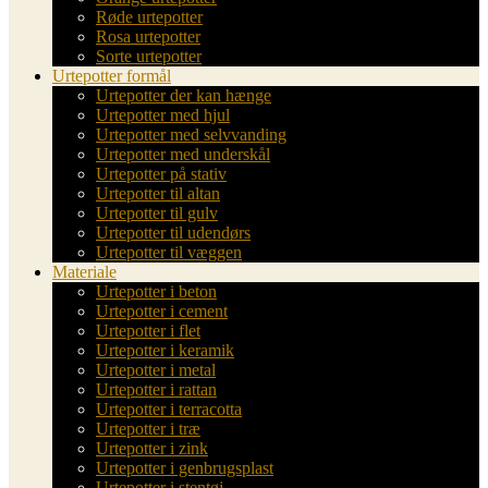
Røde urtepotter
Rosa urtepotter
Sorte urtepotter
Urtepotter formål
Urtepotter der kan hænge
Urtepotter med hjul
Urtepotter med selvvanding
Urtepotter med underskål
Urtepotter på stativ
Urtepotter til altan
Urtepotter til gulv
Urtepotter til udendørs
Urtepotter til væggen
Materiale
Urtepotter i beton
Urtepotter i cement
Urtepotter i flet
Urtepotter i keramik
Urtepotter i metal
Urtepotter i rattan
Urtepotter i terracotta
Urtepotter i træ
Urtepotter i zink
Urtepotter i genbrugsplast
Urtepotter i stentøj