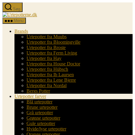
Spring
Søg
til
Urtepotterne.dk
indholdet
Menu
Brands
Urtepotter fra Muubs
Urtepotter fra Bloomingville
Urtepotter fra Broste
Urtepotter fra Ferm Living
Urtepotter fra Hay
Urtepotter fra House Doctor
Urtepotter fra Hübsch
Urtepotter fra Ib Laursen
Urtepotter fra Lene Bjerre
Urtepotter fra Nordal
Bergs Potter
Urtepotter farver
Blå urtepotter
Brune urtepotter
Grå urtepotter
Grønne urtepotter
Gule urtepotter
Hvide/lyse urtepotter
Orange urtepotter