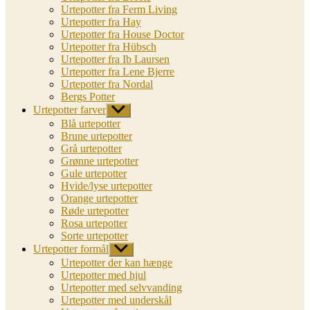
Urtepotter fra Ferm Living
Urtepotter fra Hay
Urtepotter fra House Doctor
Urtepotter fra Hübsch
Urtepotter fra Ib Laursen
Urtepotter fra Lene Bjerre
Urtepotter fra Nordal
Bergs Potter
Urtepotter farver
Vis
undermenu
Blå urtepotter
Brune urtepotter
Grå urtepotter
Grønne urtepotter
Gule urtepotter
Hvide/lyse urtepotter
Orange urtepotter
Røde urtepotter
Rosa urtepotter
Sorte urtepotter
Urtepotter formål
Vis
undermenu
Urtepotter der kan hænge
Urtepotter med hjul
Urtepotter med selvvanding
Urtepotter med underskål