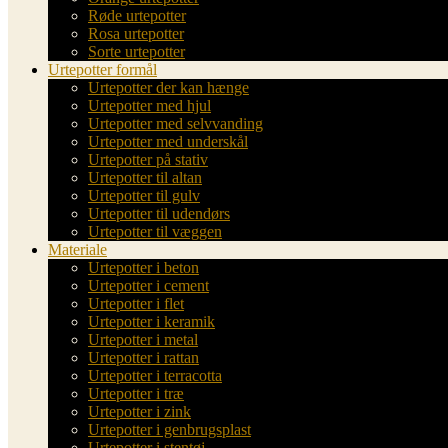
Røde urtepotter
Rosa urtepotter
Sorte urtepotter
Urtepotter formål
Urtepotter der kan hænge
Urtepotter med hjul
Urtepotter med selvvanding
Urtepotter med underskål
Urtepotter på stativ
Urtepotter til altan
Urtepotter til gulv
Urtepotter til udendørs
Urtepotter til væggen
Materiale
Urtepotter i beton
Urtepotter i cement
Urtepotter i flet
Urtepotter i keramik
Urtepotter i metal
Urtepotter i rattan
Urtepotter i terracotta
Urtepotter i træ
Urtepotter i zink
Urtepotter i genbrugsplast
Urtepotter i stentøj