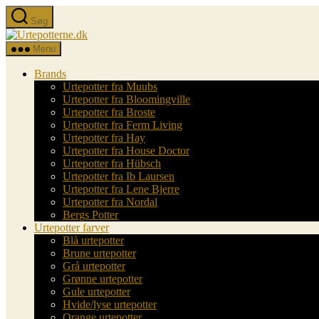
Spring
Søg
til
Urtepotterne.dk
indholdet
Menu
Brands
Urtepotter fra Muubs
Urtepotter fra Bloomingville
Urtepotter fra Broste
Urtepotter fra Ferm Living
Urtepotter fra Hay
Urtepotter fra House Doctor
Urtepotter fra Hübsch
Urtepotter fra Ib Laursen
Urtepotter fra Lene Bjerre
Urtepotter fra Nordal
Bergs Potter
Urtepotter farver
Blå urtepotter
Brune urtepotter
Grå urtepotter
Grønne urtepotter
Gule urtepotter
Hvide/lyse urtepotter
Orange urtepotter