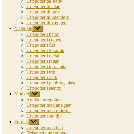
Urtepotter på stativ
Urtepotter til altan
Urtepotter til gulv
Urtepotter til udendørs
Urtepotter til væggen
Materiale
Vis
undermenu
Urtepotter i beton
Urtepotter i cement
Urtepotter i flet
Urtepotter i keramik
Urtepotter i metal
Urtepotter i rattan
Urtepotter i terracotta
Urtepotter i træ
Urtepotter i zink
Urtepotter i genbrugsplast
Urtepotter i stentøj
Motiver
Vis
undermenu
Antikke urtepotter
Urtepotter med ansigter
Urtepotter med mønster
Urtepotter som dyr
Former
Vis
undermenu
Urtepotter med ben
Firkantede urtepotter