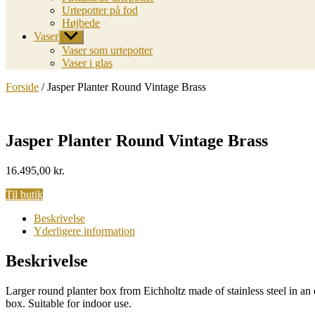
Urtepotter på fod
Højbede
Vaser
Vis
undermenu
Vaser som urtepotter
Vaser i glas
Forside
/ Jasper Planter Round Vintage Brass
Jasper Planter Round Vintage Brass
16.495,00
kr.
Til butik
Beskrivelse
Yderligere information
Beskrivelse
Larger round planter box from Eichholtz made of stainless steel in an 
box. Suitable for indoor use.