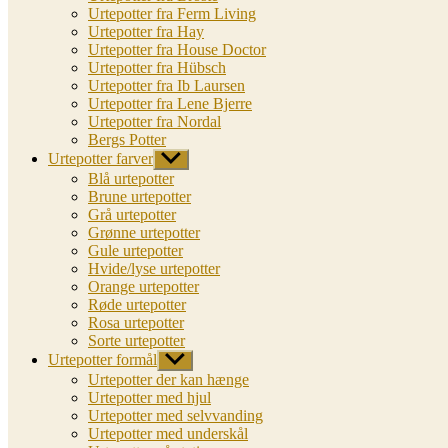
Urtepotter fra Ferm Living
Urtepotter fra Hay
Urtepotter fra House Doctor
Urtepotter fra Hübsch
Urtepotter fra Ib Laursen
Urtepotter fra Lene Bjerre
Urtepotter fra Nordal
Bergs Potter
Urtepotter farver
Vis
undermenu
Blå urtepotter
Brune urtepotter
Grå urtepotter
Grønne urtepotter
Gule urtepotter
Hvide/lyse urtepotter
Orange urtepotter
Røde urtepotter
Rosa urtepotter
Sorte urtepotter
Urtepotter formål
Vis
undermenu
Urtepotter der kan hænge
Urtepotter med hjul
Urtepotter med selvvanding
Urtepotter med underskål