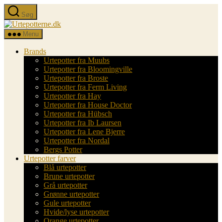
Spring
Søg
til
Urtepotterne.dk
indholdet
Menu
Brands
Urtepotter fra Muubs
Urtepotter fra Bloomingville
Urtepotter fra Broste
Urtepotter fra Ferm Living
Urtepotter fra Hay
Urtepotter fra House Doctor
Urtepotter fra Hübsch
Urtepotter fra Ib Laursen
Urtepotter fra Lene Bjerre
Urtepotter fra Nordal
Bergs Potter
Urtepotter farver
Blå urtepotter
Brune urtepotter
Grå urtepotter
Grønne urtepotter
Gule urtepotter
Hvide/lyse urtepotter
Orange urtepotter