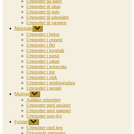
Urtepotter på stativ
Urtepotter til altan
Urtepotter til gulv
Urtepotter til udendørs
Urtepotter til væggen
Materiale
Vis
undermenu
Urtepotter i beton
Urtepotter i cement
Urtepotter i flet
Urtepotter i keramik
Urtepotter i metal
Urtepotter i rattan
Urtepotter i terracotta
Urtepotter i træ
Urtepotter i zink
Urtepotter i genbrugsplast
Urtepotter i stentøj
Motiver
Vis
undermenu
Antikke urtepotter
Urtepotter med ansigter
Urtepotter med mønster
Urtepotter som dyr
Former
Vis
undermenu
Urtepotter med ben
Firkantede urtepotter