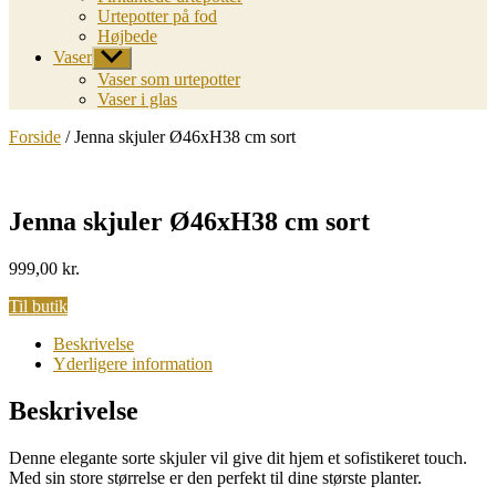
Urtepotter på fod
Højbede
Vaser
Vis
undermenu
Vaser som urtepotter
Vaser i glas
Forside
/ Jenna skjuler Ø46xH38 cm sort
Jenna skjuler Ø46xH38 cm sort
999,00
kr.
Til butik
Beskrivelse
Yderligere information
Beskrivelse
Denne elegante sorte skjuler vil give dit hjem et sofistikeret touch.
Med sin store størrelse er den perfekt til dine største planter.