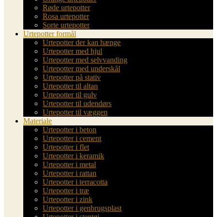
Røde urtepotter
Rosa urtepotter
Sorte urtepotter
Urtepotter formål
Urtepotter der kan hænge
Urtepotter med hjul
Urtepotter med selvvanding
Urtepotter med underskål
Urtepotter på stativ
Urtepotter til altan
Urtepotter til gulv
Urtepotter til udendørs
Urtepotter til væggen
Materiale
Urtepotter i beton
Urtepotter i cement
Urtepotter i flet
Urtepotter i keramik
Urtepotter i metal
Urtepotter i rattan
Urtepotter i terracotta
Urtepotter i træ
Urtepotter i zink
Urtepotter i genbrugsplast
Urtepotter i stentøj