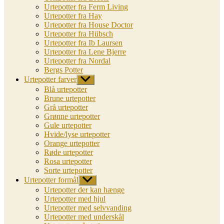
Urtepotter fra Ferm Living
Urtepotter fra Hay
Urtepotter fra House Doctor
Urtepotter fra Hübsch
Urtepotter fra Ib Laursen
Urtepotter fra Lene Bjerre
Urtepotter fra Nordal
Bergs Potter
Urtepotter farver
Vis
undermenu
Blå urtepotter
Brune urtepotter
Grå urtepotter
Grønne urtepotter
Gule urtepotter
Hvide/lyse urtepotter
Orange urtepotter
Røde urtepotter
Rosa urtepotter
Sorte urtepotter
Urtepotter formål
Vis
undermenu
Urtepotter der kan hænge
Urtepotter med hjul
Urtepotter med selvvanding
Urtepotter med underskål