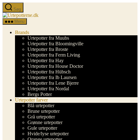
Spring
Søg
til
Urtepotterne.dk
indholdet
Menu
Brands
Urtepotter fra Muubs
Urtepotter fra Bloomingville
Urtepotter fra Broste
Urtepotter fra Ferm Living
Urtepotter fra Hay
Urtepotter fra House Doctor
Urtepotter fra Hübsch
Urtepotter fra Ib Laursen
Urtepotter fra Lene Bjerre
Urtepotter fra Nordal
Bergs Potter
Urtepotter farver
Blå urtepotter
Brune urtepotter
Grå urtepotter
Grønne urtepotter
Gule urtepotter
Hvide/lyse urtepotter
Orange urtepotter