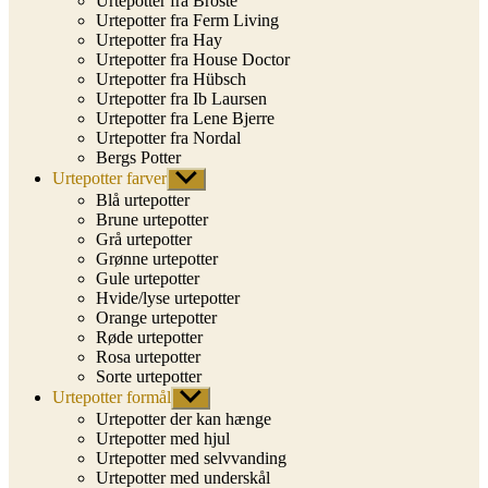
Urtepotter fra Broste
Urtepotter fra Ferm Living
Urtepotter fra Hay
Urtepotter fra House Doctor
Urtepotter fra Hübsch
Urtepotter fra Ib Laursen
Urtepotter fra Lene Bjerre
Urtepotter fra Nordal
Bergs Potter
Urtepotter farver
Vis
undermenu
Blå urtepotter
Brune urtepotter
Grå urtepotter
Grønne urtepotter
Gule urtepotter
Hvide/lyse urtepotter
Orange urtepotter
Røde urtepotter
Rosa urtepotter
Sorte urtepotter
Urtepotter formål
Vis
undermenu
Urtepotter der kan hænge
Urtepotter med hjul
Urtepotter med selvvanding
Urtepotter med underskål