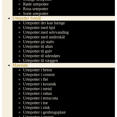
Røde urtepotter
Rosa urtepotter
Sorte urtepotter
Urtepotter formål
Urtepotter der kan hænge
Urtepotter med hjul
Urtepotter med selvvanding
Urtepotter med underskål
Urtepotter på stativ
Urtepotter til altan
Urtepotter til gulv
Urtepotter til udendørs
Urtepotter til væggen
Materiale
Urtepotter i beton
Urtepotter i cement
Urtepotter i flet
Urtepotter i keramik
Urtepotter i metal
Urtepotter i rattan
Urtepotter i terracotta
Urtepotter i træ
Urtepotter i zink
Urtepotter i genbrugsplast
Urtepotter i stentøj