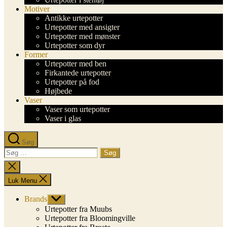
Motiver
Antikke urtepotter
Urtepotter med ansigter
Urtepotter med mønster
Urtepotter som dyr
Former
Urtepotter med ben
Firkantede urtepotter
Urtepotter på fod
Højbede
Vaser
Vaser som urtepotter
Vaser i glas
Søg
Søg
efter:
Luk
søgning
Luk Menu
Brands
Vis
undermenu
Urtepotter fra Muubs
Urtepotter fra Bloomingville