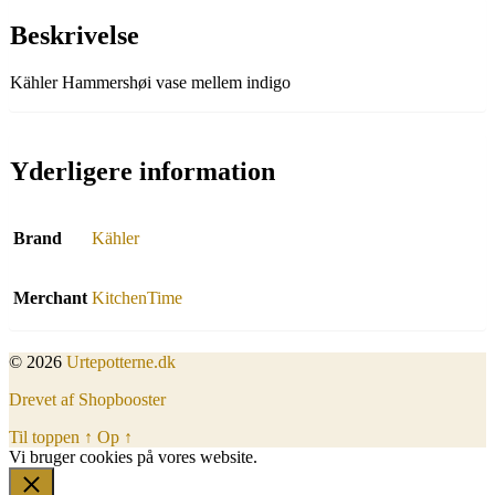
Beskrivelse
Kähler Hammershøi vase mellem indigo
Yderligere information
Brand
Kähler
Merchant
KitchenTime
© 2026
Urtepotterne.dk
Drevet af Shopbooster
Til toppen
↑
Op
↑
Vi bruger cookies på vores website.
Okay, jeg er med