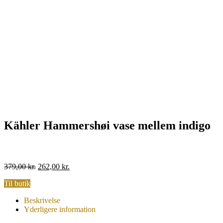
Kähler Hammershøi vase mellem indigo
Original
Current
379,00
kr.
262,00
kr.
price
price
Til butik
was:
is:
379,00 kr..
262,00 kr..
Beskrivelse
Yderligere information