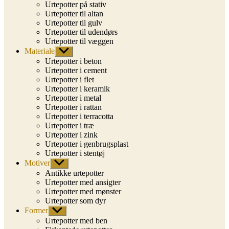
Urtepotter på stativ
Urtepotter til altan
Urtepotter til gulv
Urtepotter til udendørs
Urtepotter til væggen
Materiale
Vis
undermenu
Urtepotter i beton
Urtepotter i cement
Urtepotter i flet
Urtepotter i keramik
Urtepotter i metal
Urtepotter i rattan
Urtepotter i terracotta
Urtepotter i træ
Urtepotter i zink
Urtepotter i genbrugsplast
Urtepotter i stentøj
Motiver
Vis
undermenu
Antikke urtepotter
Urtepotter med ansigter
Urtepotter med mønster
Urtepotter som dyr
Former
Vis
undermenu
Urtepotter med ben