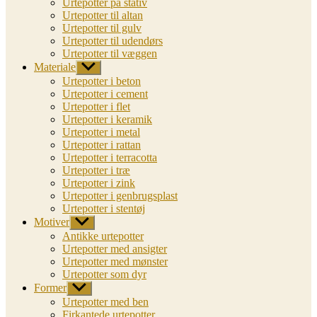
Urtepotter på stativ
Urtepotter til altan
Urtepotter til gulv
Urtepotter til udendørs
Urtepotter til væggen
Materiale
Vis
undermenu
Urtepotter i beton
Urtepotter i cement
Urtepotter i flet
Urtepotter i keramik
Urtepotter i metal
Urtepotter i rattan
Urtepotter i terracotta
Urtepotter i træ
Urtepotter i zink
Urtepotter i genbrugsplast
Urtepotter i stentøj
Motiver
Vis
undermenu
Antikke urtepotter
Urtepotter med ansigter
Urtepotter med mønster
Urtepotter som dyr
Former
Vis
undermenu
Urtepotter med ben
Firkantede urtepotter