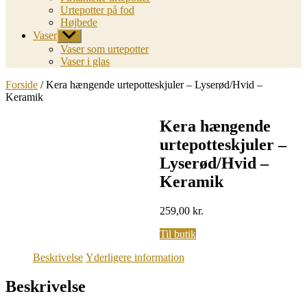
Urtepotter på fod
Højbede
Vaser
Vis
undermenu
Vaser som urtepotter
Vaser i glas
Forside
/ Kera hængende urtepotteskjuler – Lyserød/Hvid –
Keramik
Kera hængende
urtepotteskjuler –
Lyserød/Hvid –
Keramik
259,00
kr.
Til butik
Beskrivelse
Yderligere information
Beskrivelse