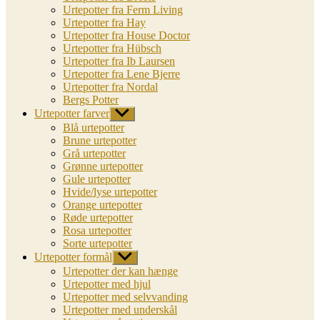
Urtepotter fra Ferm Living
Urtepotter fra Hay
Urtepotter fra House Doctor
Urtepotter fra Hübsch
Urtepotter fra Ib Laursen
Urtepotter fra Lene Bjerre
Urtepotter fra Nordal
Bergs Potter
Urtepotter farver
Vis
undermenu
Blå urtepotter
Brune urtepotter
Grå urtepotter
Grønne urtepotter
Gule urtepotter
Hvide/lyse urtepotter
Orange urtepotter
Røde urtepotter
Rosa urtepotter
Sorte urtepotter
Urtepotter formål
Vis
undermenu
Urtepotter der kan hænge
Urtepotter med hjul
Urtepotter med selvvanding
Urtepotter med underskål