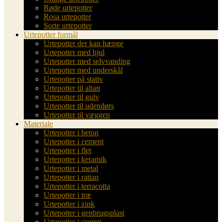
Røde urtepotter
Rosa urtepotter
Sorte urtepotter
Urtepotter formål
Urtepotter der kan hænge
Urtepotter med hjul
Urtepotter med selvvanding
Urtepotter med underskål
Urtepotter på stativ
Urtepotter til altan
Urtepotter til gulv
Urtepotter til udendørs
Urtepotter til væggen
Materiale
Urtepotter i beton
Urtepotter i cement
Urtepotter i flet
Urtepotter i keramik
Urtepotter i metal
Urtepotter i rattan
Urtepotter i terracotta
Urtepotter i træ
Urtepotter i zink
Urtepotter i genbrugsplast
Urtepotter i stentøj