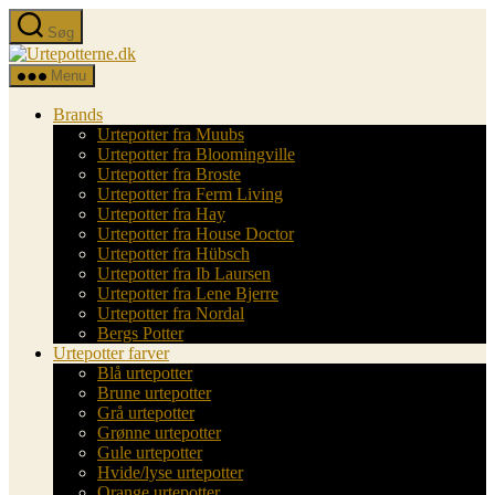
Spring
Søg
til
Urtepotterne.dk
indholdet
Menu
Brands
Urtepotter fra Muubs
Urtepotter fra Bloomingville
Urtepotter fra Broste
Urtepotter fra Ferm Living
Urtepotter fra Hay
Urtepotter fra House Doctor
Urtepotter fra Hübsch
Urtepotter fra Ib Laursen
Urtepotter fra Lene Bjerre
Urtepotter fra Nordal
Bergs Potter
Urtepotter farver
Blå urtepotter
Brune urtepotter
Grå urtepotter
Grønne urtepotter
Gule urtepotter
Hvide/lyse urtepotter
Orange urtepotter