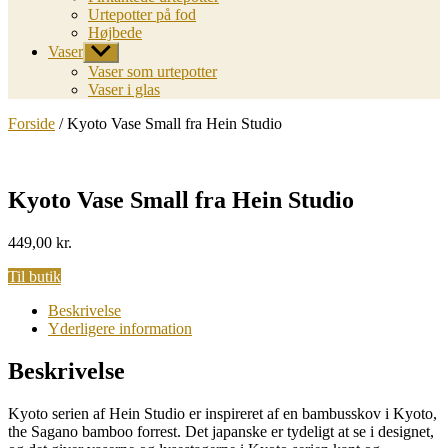
Urtepotter på fod
Højbede
Vaser
Vis
undermenu
Vaser som urtepotter
Vaser i glas
Forside
/ Kyoto Vase Small fra Hein Studio
Kyoto Vase Small fra Hein Studio
449,00
kr.
Til butik
Beskrivelse
Yderligere information
Beskrivelse
Kyoto serien af Hein Studio er inspireret af en bambusskov i Kyoto,
the Sagano bamboo forrest. Det japanske er tydeligt at se i designet,