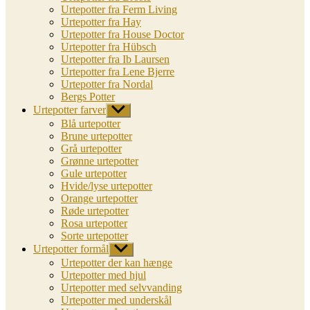
Urtepotter fra Ferm Living
Urtepotter fra Hay
Urtepotter fra House Doctor
Urtepotter fra Hübsch
Urtepotter fra Ib Laursen
Urtepotter fra Lene Bjerre
Urtepotter fra Nordal
Bergs Potter
Urtepotter farver
Vis
undermenu
Blå urtepotter
Brune urtepotter
Grå urtepotter
Grønne urtepotter
Gule urtepotter
Hvide/lyse urtepotter
Orange urtepotter
Røde urtepotter
Rosa urtepotter
Sorte urtepotter
Urtepotter formål
Vis
undermenu
Urtepotter der kan hænge
Urtepotter med hjul
Urtepotter med selvvanding
Urtepotter med underskål