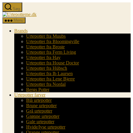
Spring
Søg
til
Urtepotterne.dk
indholdet
Menu
Brands
Urtepotter fra Muubs
Urtepotter fra Bloomingville
Urtepotter fra Broste
Urtepotter fra Ferm Living
Urtepotter fra Hay
Urtepotter fra House Doctor
Urtepotter fra Hübsch
Urtepotter fra Ib Laursen
Urtepotter fra Lene Bjerre
Urtepotter fra Nordal
Bergs Potter
Urtepotter farver
Blå urtepotter
Brune urtepotter
Grå urtepotter
Grønne urtepotter
Gule urtepotter
Hvide/lyse urtepotter
Orange urtepotter