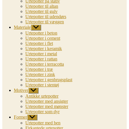
Urtepotter på stativ
Urtepotter til altan
Urtepotter til gulv
Urtepotter til udendørs
Urtepotter til væggen
Materiale
Vis
undermenu
Urtepotter i beton
Urtepotter i cement
Urtepotter i flet
Urtepotter i keramik
Urtepotter i metal
Urtepotter i rattan
Urtepotter i terracotta
Urtepotter i træ
Urtepotter i zink
Urtepotter i genbrugsplast
Urtepotter i stentøj
Motiver
Vis
undermenu
Antikke urtepotter
Urtepotter med ansigter
Urtepotter med mønster
Urtepotter som dyr
Former
Vis
undermenu
Urtepotter med ben
Firkantede urtepotter