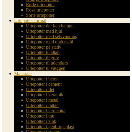
Røde urtepotter
Rosa urtepotter
Sorte urtepotter
Urtepotter formål
Urtepotter der kan hænge
Urtepotter med hjul
Urtepotter med selvvanding
Urtepotter med underskål
Urtepotter på stativ
Urtepotter til altan
Urtepotter til gulv
Urtepotter til udendørs
Urtepotter til væggen
Materiale
Urtepotter i beton
Urtepotter i cement
Urtepotter i flet
Urtepotter i keramik
Urtepotter i metal
Urtepotter i rattan
Urtepotter i terracotta
Urtepotter i træ
Urtepotter i zink
Urtepotter i genbrugsplast
Urtepotter i stentøj