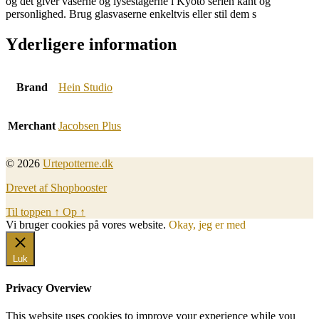
og det giver vaserne og lysestagerne i Kyoto serien kant og
personlighed. Brug glasvaserne enkeltvis eller stil dem s
Yderligere information
Brand
Hein Studio
Merchant
Jacobsen Plus
© 2026
Urtepotterne.dk
Drevet af Shopbooster
Til toppen
↑
Op
↑
Vi bruger cookies på vores website.
Okay, jeg er med
Luk
Privacy Overview
This website uses cookies to improve your experience while you