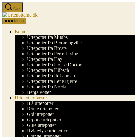
Spring
Søg
til
Urtepotterne.dk
indholdet
Menu
Brands
Urtepotter fra Muubs
Urtepotter fra Bloomingville
Urtepotter fra Broste
Urtepotter fra Ferm Living
Urtepotter fra Hay
Urtepotter fra House Doctor
Urtepotter fra Hübsch
Urtepotter fra Ib Laursen
Urtepotter fra Lene Bjerre
Urtepotter fra Nordal
Bergs Potter
Urtepotter farver
Blå urtepotter
Brune urtepotter
Grå urtepotter
Grønne urtepotter
Gule urtepotter
Hvide/lyse urtepotter
Orange urtepotter