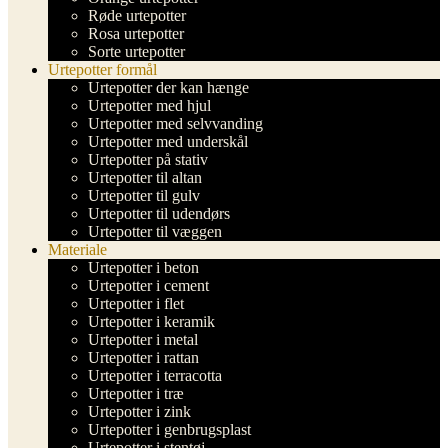
Røde urtepotter
Rosa urtepotter
Sorte urtepotter
Urtepotter formål
Urtepotter der kan hænge
Urtepotter med hjul
Urtepotter med selvvanding
Urtepotter med underskål
Urtepotter på stativ
Urtepotter til altan
Urtepotter til gulv
Urtepotter til udendørs
Urtepotter til væggen
Materiale
Urtepotter i beton
Urtepotter i cement
Urtepotter i flet
Urtepotter i keramik
Urtepotter i metal
Urtepotter i rattan
Urtepotter i terracotta
Urtepotter i træ
Urtepotter i zink
Urtepotter i genbrugsplast
Urtepotter i stentøj