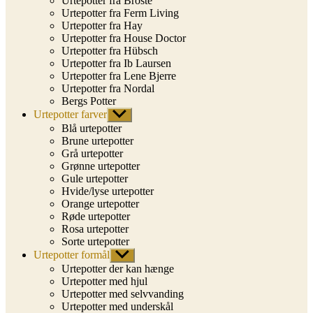
Urtepotter fra Broste
Urtepotter fra Ferm Living
Urtepotter fra Hay
Urtepotter fra House Doctor
Urtepotter fra Hübsch
Urtepotter fra Ib Laursen
Urtepotter fra Lene Bjerre
Urtepotter fra Nordal
Bergs Potter
Urtepotter farver
Vis
undermenu
Blå urtepotter
Brune urtepotter
Grå urtepotter
Grønne urtepotter
Gule urtepotter
Hvide/lyse urtepotter
Orange urtepotter
Røde urtepotter
Rosa urtepotter
Sorte urtepotter
Urtepotter formål
Vis
undermenu
Urtepotter der kan hænge
Urtepotter med hjul
Urtepotter med selvvanding
Urtepotter med underskål