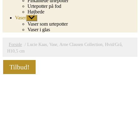
Firkantede urtepotter
Urtepotter på fod
Højbede
Vaser
Vis
undermenu
Vaser som urtepotter
Vaser i glas
Forside
/ Lucie Kaas, Vase, Arne Clausen Collection, Hvid/Grå,
H10,5 cm
Tilbud!