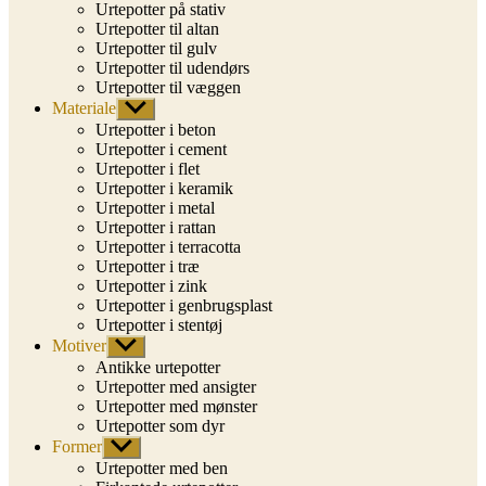
Urtepotter på stativ
Urtepotter til altan
Urtepotter til gulv
Urtepotter til udendørs
Urtepotter til væggen
Materiale
Vis
undermenu
Urtepotter i beton
Urtepotter i cement
Urtepotter i flet
Urtepotter i keramik
Urtepotter i metal
Urtepotter i rattan
Urtepotter i terracotta
Urtepotter i træ
Urtepotter i zink
Urtepotter i genbrugsplast
Urtepotter i stentøj
Motiver
Vis
undermenu
Antikke urtepotter
Urtepotter med ansigter
Urtepotter med mønster
Urtepotter som dyr
Former
Vis
undermenu
Urtepotter med ben