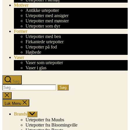
Motiver
Antikke urtepotter
Urtepotter med ansigter
Urtepotter med mønster
Urtepotter som dyr
Former
Urtepotter med ben
Firkantede urtepotter
Urtepotter på fod
Højbede
Vaser
Vaser som urtepotter
Vaser i glas
Søg
Søg
efter:
Luk
søgning
Luk Menu
Brands
Vis
undermenu
Urtepotter fra Muubs
Urtepotter fra Bloomingville