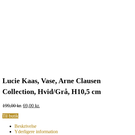
Lucie Kaas, Vase, Arne Clausen
Collection, Hvid/Grå, H10,5 cm
Original
Current
199,00
kr.
69,00
kr.
price
price
Til butik
was:
is:
199,00 kr..
69,00 kr..
Beskrivelse
Yderligere information