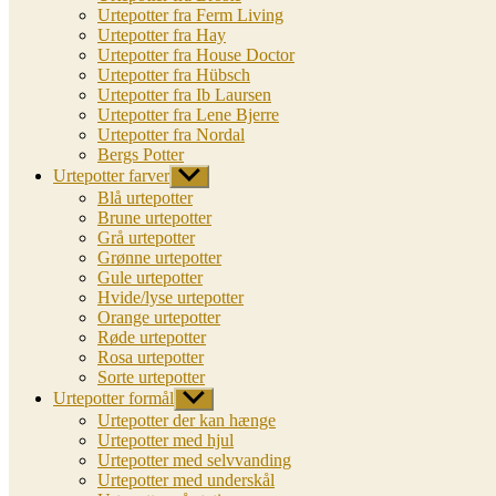
Urtepotter fra Ferm Living
Urtepotter fra Hay
Urtepotter fra House Doctor
Urtepotter fra Hübsch
Urtepotter fra Ib Laursen
Urtepotter fra Lene Bjerre
Urtepotter fra Nordal
Bergs Potter
Urtepotter farver
Vis
undermenu
Blå urtepotter
Brune urtepotter
Grå urtepotter
Grønne urtepotter
Gule urtepotter
Hvide/lyse urtepotter
Orange urtepotter
Røde urtepotter
Rosa urtepotter
Sorte urtepotter
Urtepotter formål
Vis
undermenu
Urtepotter der kan hænge
Urtepotter med hjul
Urtepotter med selvvanding
Urtepotter med underskål