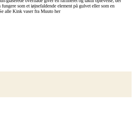
tin-glaserede overflade giver en raffineret og taktil oplevelse, der
fungere som et iøjnefaldende element på gulvet eller som en
 Se alle Kink vaser fra Muuto her