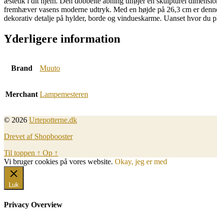
æstetik i dit hjem. Den dobbelte åbning tilføjer en skulpturel dimension
fremhæver vasens moderne udtryk. Med en højde på 26,3 cm er denne g
dekorativ detalje på hylder, borde og vindueskarme. Uanset hvor du pla
Yderligere information
Brand
Muuto
Merchant
Lampemesteren
© 2026
Urtepotterne.dk
Drevet af Shopbooster
Til toppen
↑
Op
↑
Vi bruger cookies på vores website.
Okay, jeg er med
Luk
Privacy Overview