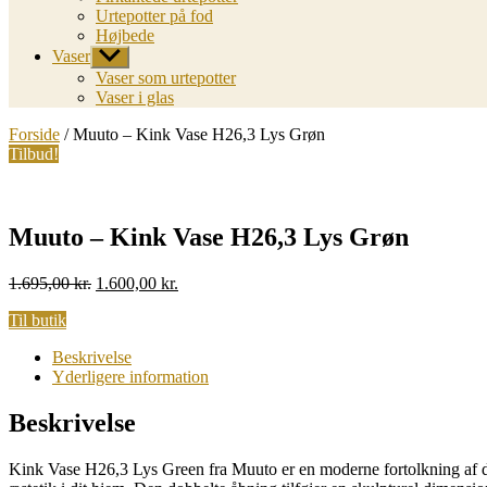
Urtepotter på fod
Højbede
Vaser
Vis
undermenu
Vaser som urtepotter
Vaser i glas
Forside
/ Muuto – Kink Vase H26,3 Lys Grøn
Tilbud!
Muuto – Kink Vase H26,3 Lys Grøn
Original
Current
1.695,00
kr.
1.600,00
kr.
price
price
Til butik
was:
is:
1.695,00 kr..
1.600,00 kr..
Beskrivelse
Yderligere information
Beskrivelse
Kink Vase H26,3 Lys Green fra Muuto er en moderne fortolkning af den