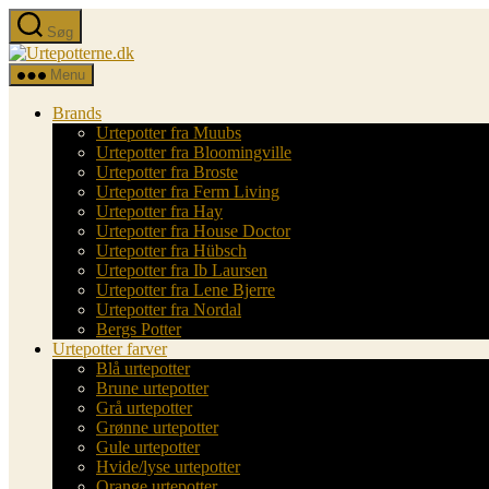
Spring
Søg
til
Urtepotterne.dk
indholdet
Menu
Brands
Urtepotter fra Muubs
Urtepotter fra Bloomingville
Urtepotter fra Broste
Urtepotter fra Ferm Living
Urtepotter fra Hay
Urtepotter fra House Doctor
Urtepotter fra Hübsch
Urtepotter fra Ib Laursen
Urtepotter fra Lene Bjerre
Urtepotter fra Nordal
Bergs Potter
Urtepotter farver
Blå urtepotter
Brune urtepotter
Grå urtepotter
Grønne urtepotter
Gule urtepotter
Hvide/lyse urtepotter
Orange urtepotter