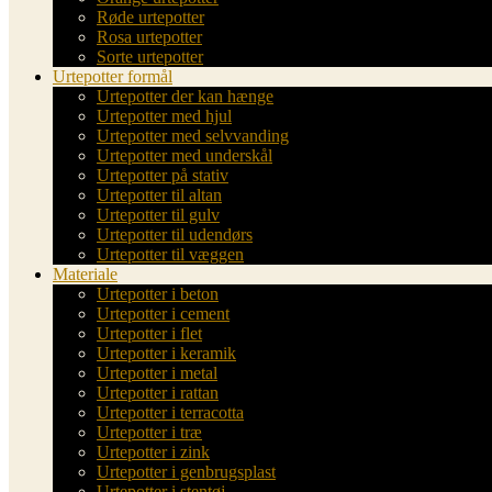
Røde urtepotter
Rosa urtepotter
Sorte urtepotter
Urtepotter formål
Urtepotter der kan hænge
Urtepotter med hjul
Urtepotter med selvvanding
Urtepotter med underskål
Urtepotter på stativ
Urtepotter til altan
Urtepotter til gulv
Urtepotter til udendørs
Urtepotter til væggen
Materiale
Urtepotter i beton
Urtepotter i cement
Urtepotter i flet
Urtepotter i keramik
Urtepotter i metal
Urtepotter i rattan
Urtepotter i terracotta
Urtepotter i træ
Urtepotter i zink
Urtepotter i genbrugsplast
Urtepotter i stentøj