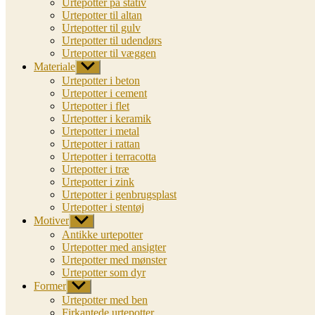
Urtepotter på stativ
Urtepotter til altan
Urtepotter til gulv
Urtepotter til udendørs
Urtepotter til væggen
Materiale
Vis
undermenu
Urtepotter i beton
Urtepotter i cement
Urtepotter i flet
Urtepotter i keramik
Urtepotter i metal
Urtepotter i rattan
Urtepotter i terracotta
Urtepotter i træ
Urtepotter i zink
Urtepotter i genbrugsplast
Urtepotter i stentøj
Motiver
Vis
undermenu
Antikke urtepotter
Urtepotter med ansigter
Urtepotter med mønster
Urtepotter som dyr
Former
Vis
undermenu
Urtepotter med ben
Firkantede urtepotter