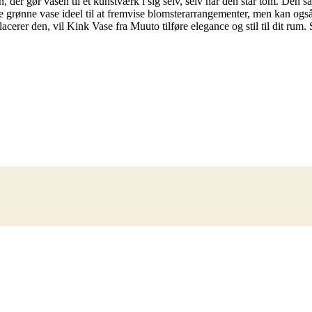
, der gør vasen til et kunstværk i sig selv, selv når den står tom. Den sa
rønne vase ideel til at fremvise blomsterarrangementer, men kan også 
cerer den, vil Kink Vase fra Muuto tilføre elegance og stil til dit rum.