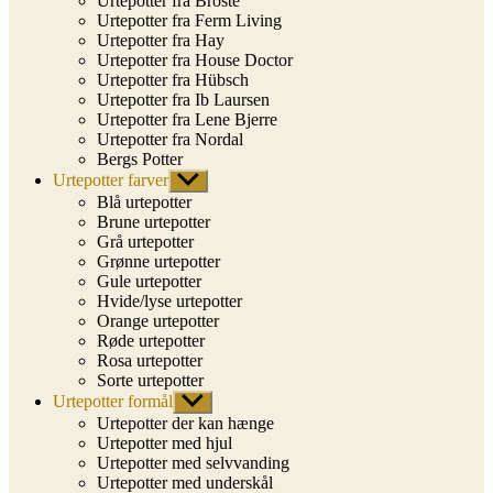
Urtepotter fra Broste
Urtepotter fra Ferm Living
Urtepotter fra Hay
Urtepotter fra House Doctor
Urtepotter fra Hübsch
Urtepotter fra Ib Laursen
Urtepotter fra Lene Bjerre
Urtepotter fra Nordal
Bergs Potter
Urtepotter farver
Vis
undermenu
Blå urtepotter
Brune urtepotter
Grå urtepotter
Grønne urtepotter
Gule urtepotter
Hvide/lyse urtepotter
Orange urtepotter
Røde urtepotter
Rosa urtepotter
Sorte urtepotter
Urtepotter formål
Vis
undermenu
Urtepotter der kan hænge
Urtepotter med hjul
Urtepotter med selvvanding
Urtepotter med underskål