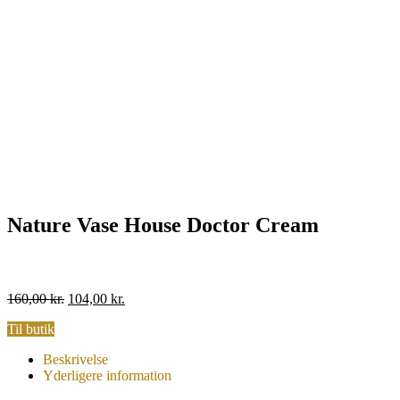
Nature Vase House Doctor Cream
Original
Current
160,00
kr.
104,00
kr.
price
price
Til butik
was:
is:
160,00 kr..
104,00 kr..
Beskrivelse
Yderligere information