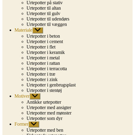
Urtepotter på stativ
Urtepotter til altan
Urtepotter til gulv
Urtepotter til udendørs
Urtepotter til væggen
Materiale
Vis
undermenu
Urtepotter i beton
Urtepotter i cement
Urtepotter i flet
Urtepotter i keramik
Urtepotter i metal
Urtepotter i rattan
Urtepotter i terracotta
Urtepotter i træ
Urtepotter i zink
Urtepotter i genbrugsplast
Urtepotter i stentøj
Motiver
Vis
undermenu
Antikke urtepotter
Urtepotter med ansigter
Urtepotter med mønster
Urtepotter som dyr
Former
Vis
undermenu
Urtepotter med ben