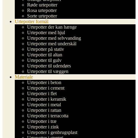
Røde urtepotter
Rosa urtepotter
Sorte urtepotter
Urtepotter formål
Urtepotter der kan hænge
Urtepotter med hjul
Urtepotter med selvvanding
Urtepotter med underskål
Urtepotter på stativ
Urtepotter til altan
Urtepotter til gulv
Urtepotter til udendørs
Urtepotter til væggen
Materiale
Urtepotter i beton
Urtepotter i cement
Urtepotter i flet
Urtepotter i keramik
Urtepotter i metal
Urtepotter i rattan
Urtepotter i terracotta
Urtepotter i træ
Urtepotter i zink
Urtepotter i genbrugsplast
Urtepotter i stentøj