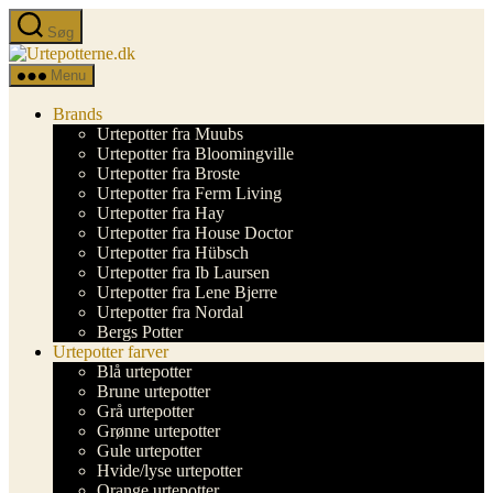
Spring
Søg
til
Urtepotterne.dk
indholdet
Menu
Brands
Urtepotter fra Muubs
Urtepotter fra Bloomingville
Urtepotter fra Broste
Urtepotter fra Ferm Living
Urtepotter fra Hay
Urtepotter fra House Doctor
Urtepotter fra Hübsch
Urtepotter fra Ib Laursen
Urtepotter fra Lene Bjerre
Urtepotter fra Nordal
Bergs Potter
Urtepotter farver
Blå urtepotter
Brune urtepotter
Grå urtepotter
Grønne urtepotter
Gule urtepotter
Hvide/lyse urtepotter
Orange urtepotter