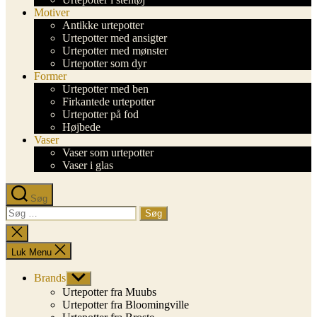
Motiver
Antikke urtepotter
Urtepotter med ansigter
Urtepotter med mønster
Urtepotter som dyr
Former
Urtepotter med ben
Firkantede urtepotter
Urtepotter på fod
Højbede
Vaser
Vaser som urtepotter
Vaser i glas
Søg
Søg
efter:
Luk
søgning
Luk Menu
Brands
Vis
undermenu
Urtepotter fra Muubs
Urtepotter fra Bloomingville