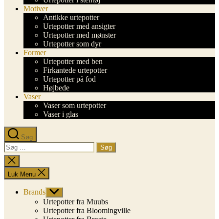
Motiver
Antikke urtepotter
Urtepotter med ansigter
Urtepotter med mønster
Urtepotter som dyr
Former
Urtepotter med ben
Firkantede urtepotter
Urtepotter på fod
Højbede
Vaser
Vaser som urtepotter
Vaser i glas
Søg
Søg
efter:
Luk
søgning
Luk Menu
Brands
Vis
undermenu
Urtepotter fra Muubs
Urtepotter fra Bloomingville