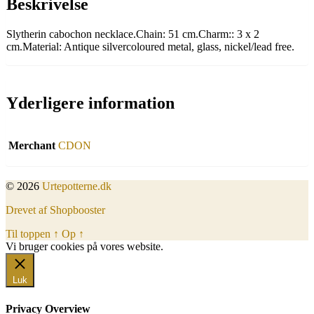
Beskrivelse
Slytherin cabochon necklace.Chain: 51 cm.Charm:: 3 x 2
cm.Material: Antique silvercoloured metal, glass, nickel/lead free.
Yderligere information
Merchant
CDON
© 2026
Urtepotterne.dk
Drevet af Shopbooster
Til toppen
↑
Op
↑
Vi bruger cookies på vores website.
Okay, jeg er med
Luk
Privacy Overview