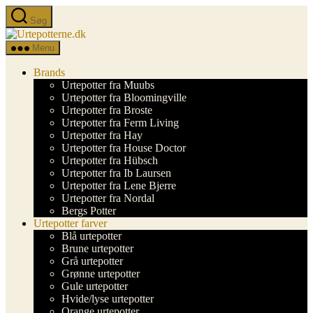
Spring
Søg
til
Urtepotterne.dk
indholdet
Menu
Brands
Urtepotter fra Muubs
Urtepotter fra Bloomingville
Urtepotter fra Broste
Urtepotter fra Ferm Living
Urtepotter fra Hay
Urtepotter fra House Doctor
Urtepotter fra Hübsch
Urtepotter fra Ib Laursen
Urtepotter fra Lene Bjerre
Urtepotter fra Nordal
Bergs Potter
Urtepotter farver
Blå urtepotter
Brune urtepotter
Grå urtepotter
Grønne urtepotter
Gule urtepotter
Hvide/lyse urtepotter
Orange urtepotter