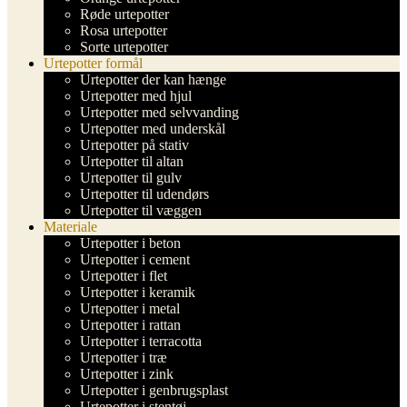
Røde urtepotter
Rosa urtepotter
Sorte urtepotter
Urtepotter formål
Urtepotter der kan hænge
Urtepotter med hjul
Urtepotter med selvvanding
Urtepotter med underskål
Urtepotter på stativ
Urtepotter til altan
Urtepotter til gulv
Urtepotter til udendørs
Urtepotter til væggen
Materiale
Urtepotter i beton
Urtepotter i cement
Urtepotter i flet
Urtepotter i keramik
Urtepotter i metal
Urtepotter i rattan
Urtepotter i terracotta
Urtepotter i træ
Urtepotter i zink
Urtepotter i genbrugsplast
Urtepotter i stentøj