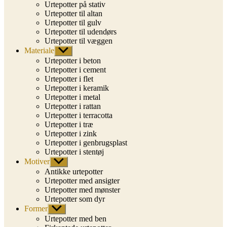
Urtepotter på stativ
Urtepotter til altan
Urtepotter til gulv
Urtepotter til udendørs
Urtepotter til væggen
Materiale
Vis
undermenu
Urtepotter i beton
Urtepotter i cement
Urtepotter i flet
Urtepotter i keramik
Urtepotter i metal
Urtepotter i rattan
Urtepotter i terracotta
Urtepotter i træ
Urtepotter i zink
Urtepotter i genbrugsplast
Urtepotter i stentøj
Motiver
Vis
undermenu
Antikke urtepotter
Urtepotter med ansigter
Urtepotter med mønster
Urtepotter som dyr
Former
Vis
undermenu
Urtepotter med ben