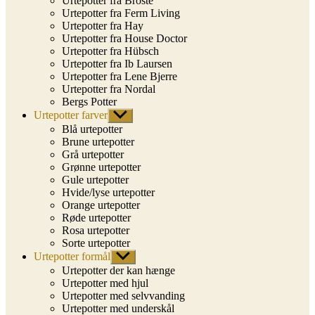
Urtepotter fra Broste
Urtepotter fra Ferm Living
Urtepotter fra Hay
Urtepotter fra House Doctor
Urtepotter fra Hübsch
Urtepotter fra Ib Laursen
Urtepotter fra Lene Bjerre
Urtepotter fra Nordal
Bergs Potter
Urtepotter farver
Vis
undermenu
Blå urtepotter
Brune urtepotter
Grå urtepotter
Grønne urtepotter
Gule urtepotter
Hvide/lyse urtepotter
Orange urtepotter
Røde urtepotter
Rosa urtepotter
Sorte urtepotter
Urtepotter formål
Vis
undermenu
Urtepotter der kan hænge
Urtepotter med hjul
Urtepotter med selvvanding
Urtepotter med underskål