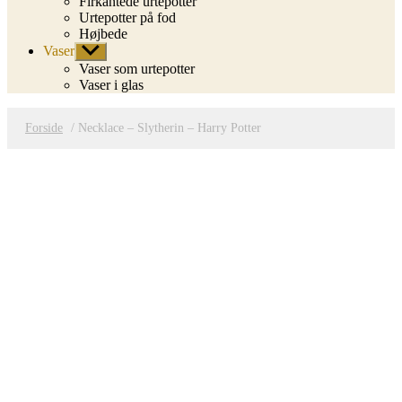
Firkantede urtepotter
Urtepotter på fod
Højbede
Vaser
Vis
undermenu
Vaser som urtepotter
Vaser i glas
Forside
/ Necklace – Slytherin – Harry Potter