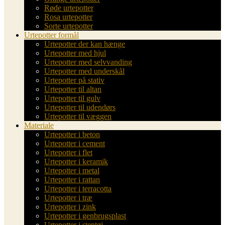
Røde urtepotter
Rosa urtepotter
Sorte urtepotter
Urtepotter formål
Urtepotter der kan hænge
Urtepotter med hjul
Urtepotter med selvvanding
Urtepotter med underskål
Urtepotter på stativ
Urtepotter til altan
Urtepotter til gulv
Urtepotter til udendørs
Urtepotter til væggen
Materiale
Urtepotter i beton
Urtepotter i cement
Urtepotter i flet
Urtepotter i keramik
Urtepotter i metal
Urtepotter i rattan
Urtepotter i terracotta
Urtepotter i træ
Urtepotter i zink
Urtepotter i genbrugsplast
Urtepotter i stentøj