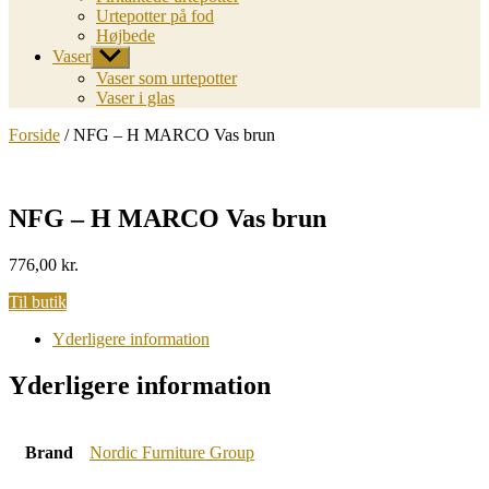
Urtepotter på fod
Højbede
Vaser
Vis
undermenu
Vaser som urtepotter
Vaser i glas
Forside
/ NFG – H MARCO Vas brun
NFG – H MARCO Vas brun
776,00
kr.
Til butik
Yderligere information
Yderligere information
Brand
Nordic Furniture Group