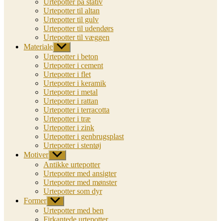
Urtepotter på stativ
Urtepotter til altan
Urtepotter til gulv
Urtepotter til udendørs
Urtepotter til væggen
Materiale
Vis
undermenu
Urtepotter i beton
Urtepotter i cement
Urtepotter i flet
Urtepotter i keramik
Urtepotter i metal
Urtepotter i rattan
Urtepotter i terracotta
Urtepotter i træ
Urtepotter i zink
Urtepotter i genbrugsplast
Urtepotter i stentøj
Motiver
Vis
undermenu
Antikke urtepotter
Urtepotter med ansigter
Urtepotter med mønster
Urtepotter som dyr
Former
Vis
undermenu
Urtepotter med ben
Firkantede urtepotter