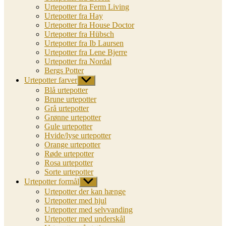
Urtepotter fra Ferm Living
Urtepotter fra Hay
Urtepotter fra House Doctor
Urtepotter fra Hübsch
Urtepotter fra Ib Laursen
Urtepotter fra Lene Bjerre
Urtepotter fra Nordal
Bergs Potter
Urtepotter farver
Vis
undermenu
Blå urtepotter
Brune urtepotter
Grå urtepotter
Grønne urtepotter
Gule urtepotter
Hvide/lyse urtepotter
Orange urtepotter
Røde urtepotter
Rosa urtepotter
Sorte urtepotter
Urtepotter formål
Vis
undermenu
Urtepotter der kan hænge
Urtepotter med hjul
Urtepotter med selvvanding
Urtepotter med underskål