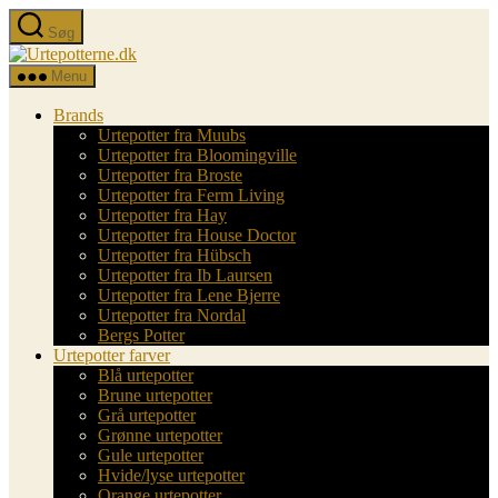
Spring
Søg
til
Urtepotterne.dk
indholdet
Menu
Brands
Urtepotter fra Muubs
Urtepotter fra Bloomingville
Urtepotter fra Broste
Urtepotter fra Ferm Living
Urtepotter fra Hay
Urtepotter fra House Doctor
Urtepotter fra Hübsch
Urtepotter fra Ib Laursen
Urtepotter fra Lene Bjerre
Urtepotter fra Nordal
Bergs Potter
Urtepotter farver
Blå urtepotter
Brune urtepotter
Grå urtepotter
Grønne urtepotter
Gule urtepotter
Hvide/lyse urtepotter
Orange urtepotter