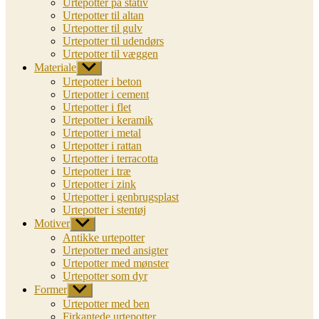
Urtepotter på stativ
Urtepotter til altan
Urtepotter til gulv
Urtepotter til udendørs
Urtepotter til væggen
Materiale
Vis
undermenu
Urtepotter i beton
Urtepotter i cement
Urtepotter i flet
Urtepotter i keramik
Urtepotter i metal
Urtepotter i rattan
Urtepotter i terracotta
Urtepotter i træ
Urtepotter i zink
Urtepotter i genbrugsplast
Urtepotter i stentøj
Motiver
Vis
undermenu
Antikke urtepotter
Urtepotter med ansigter
Urtepotter med mønster
Urtepotter som dyr
Former
Vis
undermenu
Urtepotter med ben
Firkantede urtepotter