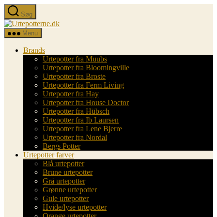
Spring
Søg
til
Urtepotterne.dk
indholdet
Menu
Brands
Urtepotter fra Muubs
Urtepotter fra Bloomingville
Urtepotter fra Broste
Urtepotter fra Ferm Living
Urtepotter fra Hay
Urtepotter fra House Doctor
Urtepotter fra Hübsch
Urtepotter fra Ib Laursen
Urtepotter fra Lene Bjerre
Urtepotter fra Nordal
Bergs Potter
Urtepotter farver
Blå urtepotter
Brune urtepotter
Grå urtepotter
Grønne urtepotter
Gule urtepotter
Hvide/lyse urtepotter
Orange urtepotter