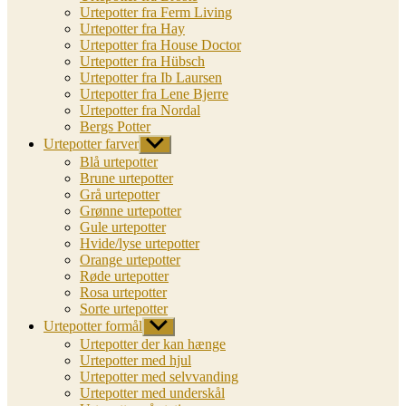
Urtepotter fra Ferm Living
Urtepotter fra Hay
Urtepotter fra House Doctor
Urtepotter fra Hübsch
Urtepotter fra Ib Laursen
Urtepotter fra Lene Bjerre
Urtepotter fra Nordal
Bergs Potter
Urtepotter farver
Vis
undermenu
Blå urtepotter
Brune urtepotter
Grå urtepotter
Grønne urtepotter
Gule urtepotter
Hvide/lyse urtepotter
Orange urtepotter
Røde urtepotter
Rosa urtepotter
Sorte urtepotter
Urtepotter formål
Vis
undermenu
Urtepotter der kan hænge
Urtepotter med hjul
Urtepotter med selvvanding
Urtepotter med underskål