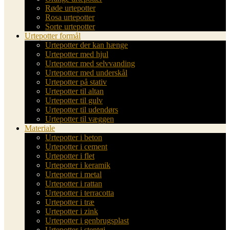
Røde urtepotter
Rosa urtepotter
Sorte urtepotter
Urtepotter formål
Urtepotter der kan hænge
Urtepotter med hjul
Urtepotter med selvvanding
Urtepotter med underskål
Urtepotter på stativ
Urtepotter til altan
Urtepotter til gulv
Urtepotter til udendørs
Urtepotter til væggen
Materiale
Urtepotter i beton
Urtepotter i cement
Urtepotter i flet
Urtepotter i keramik
Urtepotter i metal
Urtepotter i rattan
Urtepotter i terracotta
Urtepotter i træ
Urtepotter i zink
Urtepotter i genbrugsplast
Urtepotter i stentøj