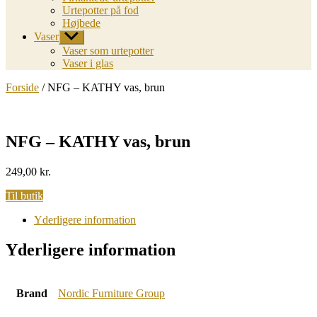
Urtepotter på fod
Højbede
Vaser
Vis
undermenu
Vaser som urtepotter
Vaser i glas
Forside
/ NFG – KATHY vas, brun
NFG – KATHY vas, brun
249,00
kr.
Til butik
Yderligere information
Yderligere information
Brand
Nordic Furniture Group