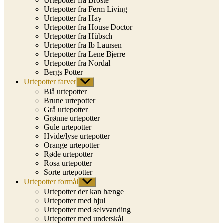
Urtepotter fra Broste
Urtepotter fra Ferm Living
Urtepotter fra Hay
Urtepotter fra House Doctor
Urtepotter fra Hübsch
Urtepotter fra Ib Laursen
Urtepotter fra Lene Bjerre
Urtepotter fra Nordal
Bergs Potter
Urtepotter farver
Vis
undermenu
Blå urtepotter
Brune urtepotter
Grå urtepotter
Grønne urtepotter
Gule urtepotter
Hvide/lyse urtepotter
Orange urtepotter
Røde urtepotter
Rosa urtepotter
Sorte urtepotter
Urtepotter formål
Vis
undermenu
Urtepotter der kan hænge
Urtepotter med hjul
Urtepotter med selvvanding
Urtepotter med underskål