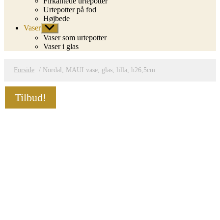
Firkantede urtepotter
Urtepotter på fod
Højbede
Vaser
Vis
undermenu
Vaser som urtepotter
Vaser i glas
Forside
/ Nordal, MAUI vase, glas, lilla, h26,5cm
Tilbud!