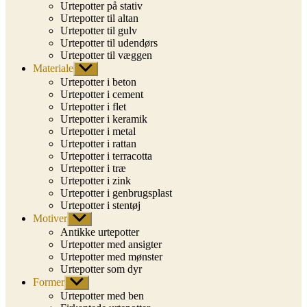
Urtepotter på stativ
Urtepotter til altan
Urtepotter til gulv
Urtepotter til udendørs
Urtepotter til væggen
Materiale
Vis
undermenu
Urtepotter i beton
Urtepotter i cement
Urtepotter i flet
Urtepotter i keramik
Urtepotter i metal
Urtepotter i rattan
Urtepotter i terracotta
Urtepotter i træ
Urtepotter i zink
Urtepotter i genbrugsplast
Urtepotter i stentøj
Motiver
Vis
undermenu
Antikke urtepotter
Urtepotter med ansigter
Urtepotter med mønster
Urtepotter som dyr
Former
Vis
undermenu
Urtepotter med ben