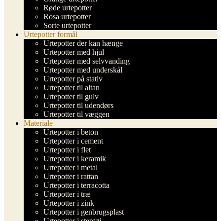
Røde urtepotter
Rosa urtepotter
Sorte urtepotter
Urtepotter formål
Urtepotter der kan hænge
Urtepotter med hjul
Urtepotter med selvvanding
Urtepotter med underskål
Urtepotter på stativ
Urtepotter til altan
Urtepotter til gulv
Urtepotter til udendørs
Urtepotter til væggen
Materiale
Urtepotter i beton
Urtepotter i cement
Urtepotter i flet
Urtepotter i keramik
Urtepotter i metal
Urtepotter i rattan
Urtepotter i terracotta
Urtepotter i træ
Urtepotter i zink
Urtepotter i genbrugsplast
Urtepotter i stentøj