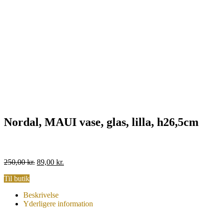
Nordal, MAUI vase, glas, lilla, h26,5cm
Original
Current
250,00
kr.
89,00
kr.
price
price
Til butik
was:
is:
250,00 kr..
89,00 kr..
Beskrivelse
Yderligere information