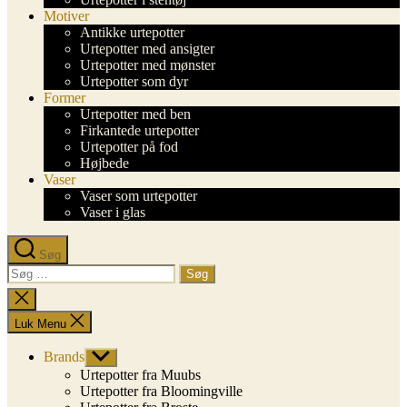
Motiver
Antikke urtepotter
Urtepotter med ansigter
Urtepotter med mønster
Urtepotter som dyr
Former
Urtepotter med ben
Firkantede urtepotter
Urtepotter på fod
Højbede
Vaser
Vaser som urtepotter
Vaser i glas
Søg
Søg
efter:
Luk
søgning
Luk Menu
Brands
Vis
undermenu
Urtepotter fra Muubs
Urtepotter fra Bloomingville