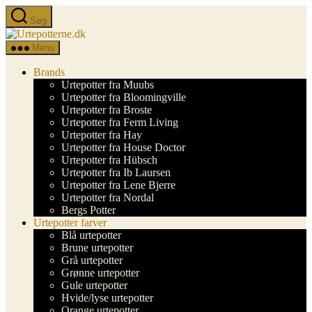
Spring
Søg
til
Urtepotterne.dk
indholdet
Menu
Brands
Urtepotter fra Muubs
Urtepotter fra Bloomingville
Urtepotter fra Broste
Urtepotter fra Ferm Living
Urtepotter fra Hay
Urtepotter fra House Doctor
Urtepotter fra Hübsch
Urtepotter fra Ib Laursen
Urtepotter fra Lene Bjerre
Urtepotter fra Nordal
Bergs Potter
Urtepotter farver
Blå urtepotter
Brune urtepotter
Grå urtepotter
Grønne urtepotter
Gule urtepotter
Hvide/lyse urtepotter
Orange urtepotter