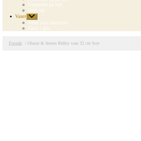
Urtepotter på fod
Højbede
Vaser
Vis
undermenu
Vaser som urtepotter
Vaser i glas
Forside
/ Olsson & Jensen Ridley vase 32 cm Sort