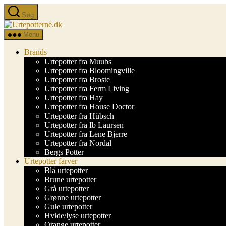
Spring
Søg
til
Urtepotterne.dk
indholdet
Menu
Brands
Urtepotter fra Muubs
Urtepotter fra Bloomingville
Urtepotter fra Broste
Urtepotter fra Ferm Living
Urtepotter fra Hay
Urtepotter fra House Doctor
Urtepotter fra Hübsch
Urtepotter fra Ib Laursen
Urtepotter fra Lene Bjerre
Urtepotter fra Nordal
Bergs Potter
Urtepotter farver
Blå urtepotter
Brune urtepotter
Grå urtepotter
Grønne urtepotter
Gule urtepotter
Hvide/lyse urtepotter
Orange urtepotter