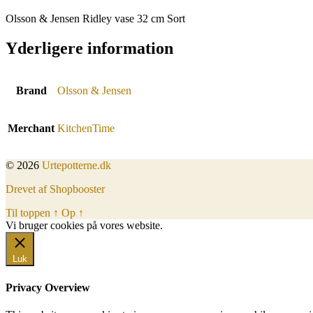
Olsson & Jensen Ridley vase 32 cm Sort
Yderligere information
Brand
Olsson & Jensen
Merchant
KitchenTime
© 2026
Urtepotterne.dk
Drevet af Shopbooster
Til toppen
↑
Op
↑
Vi bruger cookies på vores website.
Okay, jeg er med
Luk
Privacy Overview