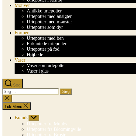
Motiver
Antikke urtepotter
Urtepotter med ansigter
Urtepotter med mønster
Urtepotter som dyr
Former
Urtepotter med ben
Firkantede urtepotter
Urtepotter på fod
Højbede
Vaser
Vaser som urtepotter
Vaser i glas
Søg
Søg
efter:
Luk
søgning
Luk Menu
Brands
Vis
undermenu
Urtepotter fra Muubs
Urtepotter fra Bloomingville
Urtepotter fra Broste