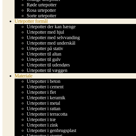
Røde urtepotter
Rosa urtepotter
Sorte urtepotter
Urtepotter formål
Urtepotter der kan hænge
Urtepotter med hjul
Urtepotter med selvvanding
Urtepotter med underskål
Urtepotter på stativ
Urtepotter til altan
Urtepotter til gulv
Urtepotter til udendørs
Urtepotter til væggen
Materiale
Urtepotter i beton
Urtepotter i cement
Urtepotter i flet
Urtepotter i keramik
Urtepotter i metal
Urtepotter i rattan
Urtepotter i terracotta
Urtepotter i træ
Urtepotter i zink
Urtepotter i genbrugsplast
Urtepotter i stentøj