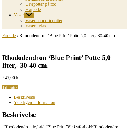
Urtepotter på fod
Højbede
Vaser
Vis
undermenu
Vaser som urtepotter
Vaser i glas
Forside
/ Rhododendron ‘Blue Print’ Potte 5,0 liter,- 30-40 cm.
Rhododendron ‘Blue Print’ Potte 5,0
liter,- 30-40 cm.
245,00
kr.
Til butik
Beskrivelse
Yderligere information
Beskrivelse
“Rhododendron hybrid ‘Blue Print’Vækstforhold:Rhododendron