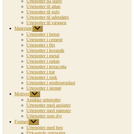
Urtepotter på stativ
Urtepotter til altan
Urtepotter til gulv
Urtepotter til udendørs
Urtepotter til væggen
Materiale
Vis
undermenu
Urtepotter i beton
Urtepotter i cement
Urtepotter i flet
Urtepotter i keramik
Urtepotter i metal
Urtepotter i rattan
Urtepotter i terracotta
Urtepotter i træ
Urtepotter i zink
Urtepotter i genbrugsplast
Urtepotter i stentøj
Motiver
Vis
undermenu
Antikke urtepotter
Urtepotter med ansigter
Urtepotter med mønster
Urtepotter som dyr
Former
Vis
undermenu
Urtepotter med ben
Firkantede urtepotter