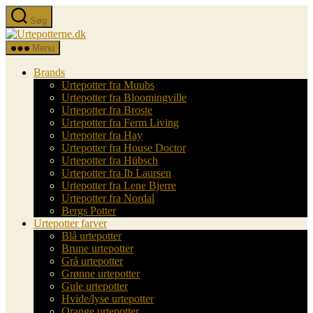
Spring
Søg
til
Urtepotterne.dk
indholdet
Menu
Brands
Urtepotter fra Muubs
Urtepotter fra Bloomingville
Urtepotter fra Broste
Urtepotter fra Ferm Living
Urtepotter fra Hay
Urtepotter fra House Doctor
Urtepotter fra Hübsch
Urtepotter fra Ib Laursen
Urtepotter fra Lene Bjerre
Urtepotter fra Nordal
Bergs Potter
Urtepotter farver
Blå urtepotter
Brune urtepotter
Grå urtepotter
Grønne urtepotter
Gule urtepotter
Hvide/lyse urtepotter
Orange urtepotter