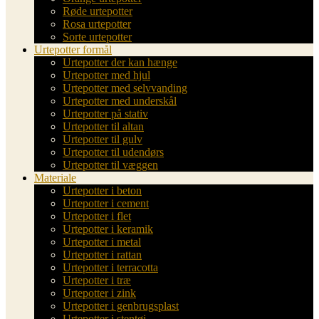
Røde urtepotter
Rosa urtepotter
Sorte urtepotter
Urtepotter formål
Urtepotter der kan hænge
Urtepotter med hjul
Urtepotter med selvvanding
Urtepotter med underskål
Urtepotter på stativ
Urtepotter til altan
Urtepotter til gulv
Urtepotter til udendørs
Urtepotter til væggen
Materiale
Urtepotter i beton
Urtepotter i cement
Urtepotter i flet
Urtepotter i keramik
Urtepotter i metal
Urtepotter i rattan
Urtepotter i terracotta
Urtepotter i træ
Urtepotter i zink
Urtepotter i genbrugsplast
Urtepotter i stentøj