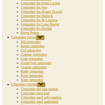
Urtepotter fra Ferm Living
Urtepotter fra Hay
Urtepotter fra House Doctor
Urtepotter fra Hübsch
Urtepotter fra Ib Laursen
Urtepotter fra Lene Bjerre
Urtepotter fra Nordal
Bergs Potter
Urtepotter farver
Vis
undermenu
Blå urtepotter
Brune urtepotter
Grå urtepotter
Grønne urtepotter
Gule urtepotter
Hvide/lyse urtepotter
Orange urtepotter
Røde urtepotter
Rosa urtepotter
Sorte urtepotter
Urtepotter formål
Vis
undermenu
Urtepotter der kan hænge
Urtepotter med hjul
Urtepotter med selvvanding
Urtepotter med underskål