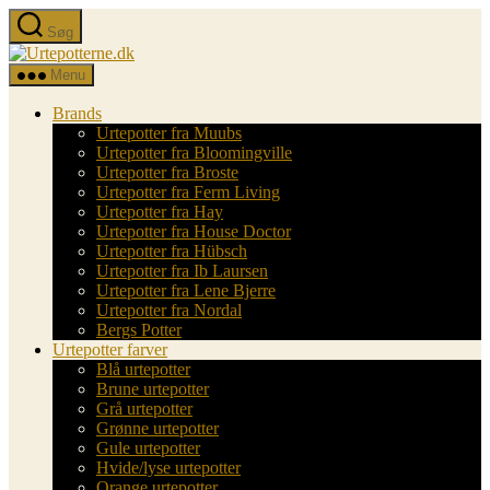
Spring
Søg
til
Urtepotterne.dk
indholdet
Menu
Brands
Urtepotter fra Muubs
Urtepotter fra Bloomingville
Urtepotter fra Broste
Urtepotter fra Ferm Living
Urtepotter fra Hay
Urtepotter fra House Doctor
Urtepotter fra Hübsch
Urtepotter fra Ib Laursen
Urtepotter fra Lene Bjerre
Urtepotter fra Nordal
Bergs Potter
Urtepotter farver
Blå urtepotter
Brune urtepotter
Grå urtepotter
Grønne urtepotter
Gule urtepotter
Hvide/lyse urtepotter
Orange urtepotter