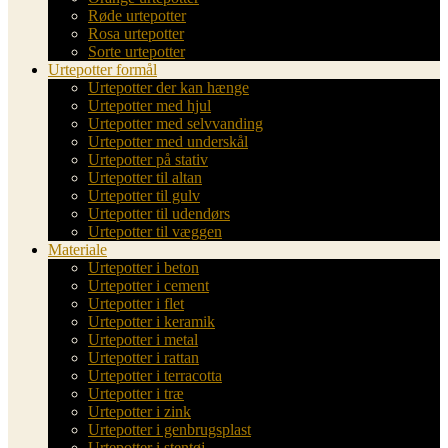
Røde urtepotter
Rosa urtepotter
Sorte urtepotter
Urtepotter formål
Urtepotter der kan hænge
Urtepotter med hjul
Urtepotter med selvvanding
Urtepotter med underskål
Urtepotter på stativ
Urtepotter til altan
Urtepotter til gulv
Urtepotter til udendørs
Urtepotter til væggen
Materiale
Urtepotter i beton
Urtepotter i cement
Urtepotter i flet
Urtepotter i keramik
Urtepotter i metal
Urtepotter i rattan
Urtepotter i terracotta
Urtepotter i træ
Urtepotter i zink
Urtepotter i genbrugsplast
Urtepotter i stentøj