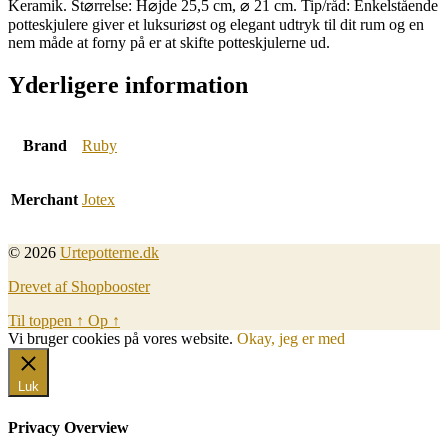
Keramik. St⌀rrelse: H⌀jde 25,5 cm, ⌀ 21 cm. Tip/råd: Enkelstående
potteskjulere giver et luksuri⌀st og elegant udtryk til dit rum og en
nem måde at forny på er at skifte potteskjulerne ud.
Yderligere information
Brand
Ruby
Merchant
Jotex
© 2026
Urtepotterne.dk
Drevet af Shopbooster
Til toppen
↑
Op
↑
Vi bruger cookies på vores website.
Okay, jeg er med
Luk
Privacy Overview