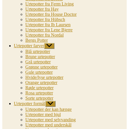
Urtepotter fra Ferm Living
Urtepotter fra Hay
Urtepotter fra House Doctor
Urtepotter fra Hübsch
Urtepotter fra Ib Laursen
Urtepotter fra Lene Bjerre
Urtepotter fra Nordal
Bergs Potter
Urtepotter farver
Vis
undermenu
Blå urtepotter
Brune urtepotter
Grå urtepotter
Grønne urtepotter
Gule urtepotter
Hvide/lyse urtepotter
Orange urtepotter
Røde urtepotter
Rosa urtepotter
Sorte urtepotter
Urtepotter formål
Vis
undermenu
Urtepotter der kan hænge
Urtepotter med hjul
Urtepotter med selvvanding
Urtepotter med underskål