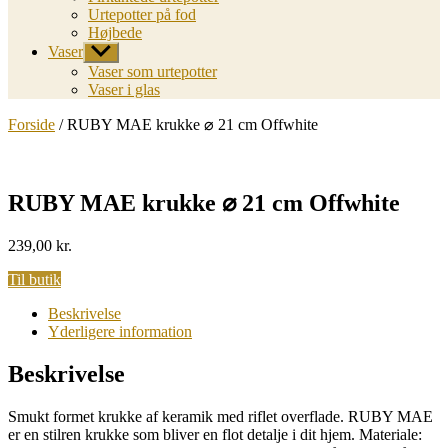
Urtepotter på fod
Højbede
Vaser
Vis
undermenu
Vaser som urtepotter
Vaser i glas
Forside
/ RUBY MAE krukke ⌀ 21 cm Offwhite
RUBY MAE krukke ⌀ 21 cm Offwhite
239,00
kr.
Til butik
Beskrivelse
Yderligere information
Beskrivelse
Smukt formet krukke af keramik med riflet overflade. RUBY MAE
er en stilren krukke som bliver en flot detalje i dit hjem. Materiale: