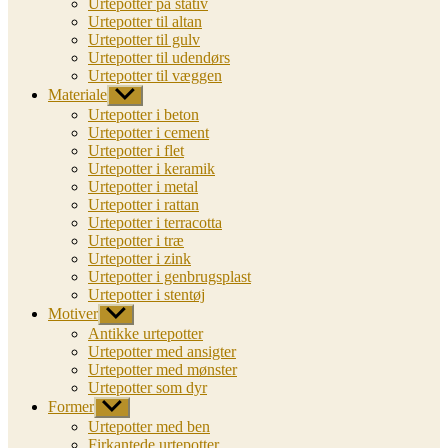
Urtepotter på stativ
Urtepotter til altan
Urtepotter til gulv
Urtepotter til udendørs
Urtepotter til væggen
Materiale
Vis
undermenu
Urtepotter i beton
Urtepotter i cement
Urtepotter i flet
Urtepotter i keramik
Urtepotter i metal
Urtepotter i rattan
Urtepotter i terracotta
Urtepotter i træ
Urtepotter i zink
Urtepotter i genbrugsplast
Urtepotter i stentøj
Motiver
Vis
undermenu
Antikke urtepotter
Urtepotter med ansigter
Urtepotter med mønster
Urtepotter som dyr
Former
Vis
undermenu
Urtepotter med ben
Firkantede urtepotter